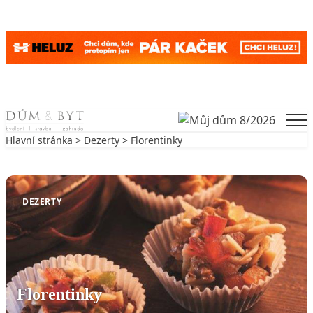
Skip to content
Men
Hlavní stránka
>
Dezerty
> Florentinky
Zpět na Dezerty
DEZERTY
Florentinky