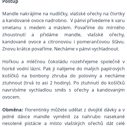
Postup
Mandle nakrájíme na nudličky, vlašské ořechy na čtvrtky
a kandované ovoce nadrobno.
V pánvi přivedeme k varu
smetanu s medem a máslem. Povaříme do mírného
zhoustnutí a přidáme mandle, vlašské ořechy,
kandované ovoce a citronovou i pomerančovou šťávu.
Znovu krátce povaříme. Necháme v pánvi vychladnout.
Hořkou a mléčnou čokoládu rozehřejeme společně v
horké vodní lázni. Pak ji nalijeme
do malých papírových
košíčků na bonbony zhruba do poloviny a necháme
ztuhnout
(trvá to asi 2 hodiny). Po ztuhnutí do košíčků
navrstvíme vychladlou směs s ořechy a kandovaným
ovocem.
Obměna:
Florentinky můžete udělat z dvojité dávky a v
jedné dávce mandle vyměnit za nahrubo nasekané
nesolené pistácie a místo vlašských ořechů dát celé