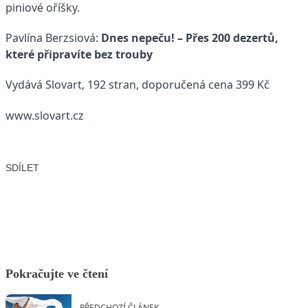
piniové oříšky.
Pavlína Berzsiová:
Dnes nepeču! – Přes 200 dezertů,
které připravíte bez trouby
Vydává Slovart, 192 stran, doporučená cena 399 Kč
www.slovart.cz
SDÍLET
Facebook
X
LinkedIn
Email
Pokračujte ve čtení
PŘEDCHOZÍ ČLÁNEK