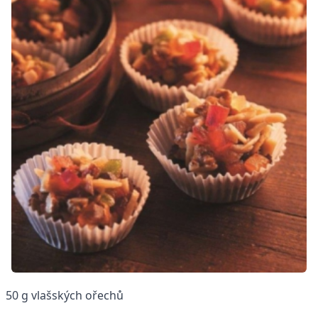
50 g vlašských ořechů