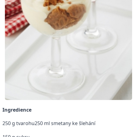
Ingredience
250 g tvarohu
250 ml smetany ke šlehání
150 g cukru