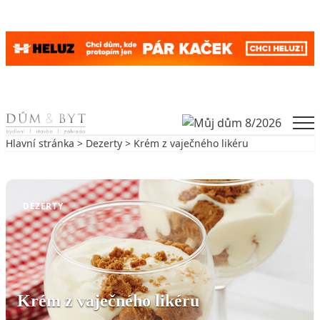
Skip to content
Men
Hlavní stránka
>
Dezerty
> Krém z vaječného likéru
Zpět na Dezerty
DEZERTY
Krém z vaječného likéru