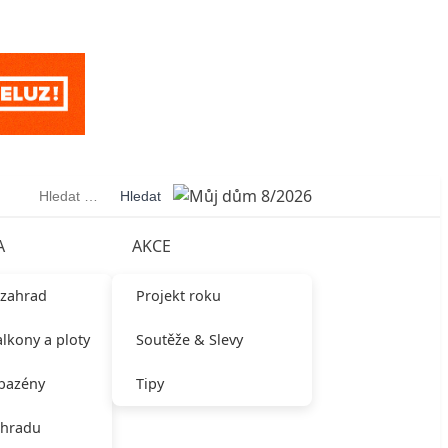
Vyhledávání
A
AKCE
 zahrad
Projekt roku
alkony a ploty
Soutěže & Slevy
 bazény
Tipy
ahradu