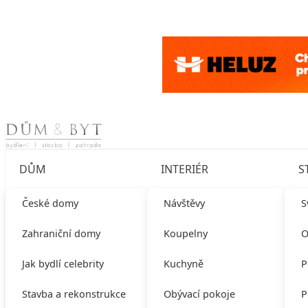
Skip to content
DŮM
INTERIÉR
S
České domy
Návštěvy
S
Zahraniční domy
Koupelny
O
Jak bydlí celebrity
Kuchyně
P
Stavba a rekonstrukce
Obývací pokoje
P