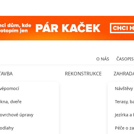
O NÁS
ČASOPIS
TAVBA
REKONSTRUKCE
ZAHRAD
vépomocí
Návštěvy
kna, dveře
Terasy, b
ovrchové úpravy
Jezírka a
odlahy
Péče o z