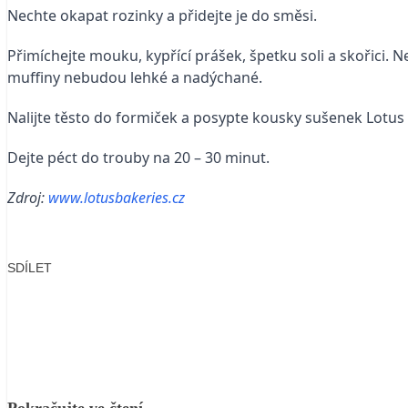
Nechte okapat rozinky a přidejte je do směsi.
Přimíchejte mouku, kypřící prášek, špetku soli a skořici. 
muffiny nebudou lehké a nadýchané.
Nalijte těsto do formiček a posypte kousky sušenek Lotus 
Dejte péct do trouby na 20 – 30 minut.
Zdroj:
www.lotusbakeries.cz
SDÍLET
Facebook
X
LinkedIn
Email
Pokračujte ve čtení