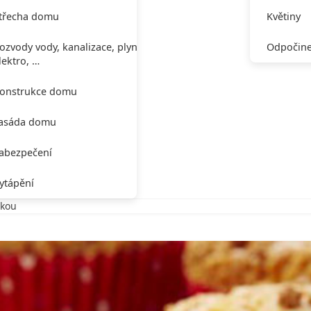
třecha domu
Květiny
ozvody vody, kanalizace, plynu,
Odpočine
lektro, …
onstrukce domu
asáda domu
abezpečení
ytápění
nkou