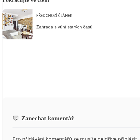
PŘEDCHOZÍ ČLÁNEK
Zahrada s vůní starých časů
Zanechat komentář
Pro přidávání komentářů se musíte nejdříve
přihlásit
.