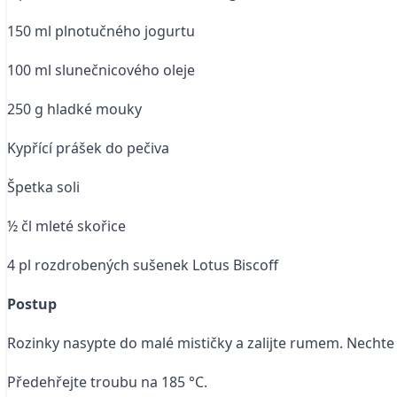
150 ml plnotučného jogurtu
100 ml slunečnicového oleje
250 g hladké mouky
Kypřící prášek do pečiva
Špetka soli
½ čl mleté skořice
4 pl rozdrobených sušenek Lotus Biscoff
Postup
Rozinky nasypte do malé mističky a zalijte rumem. Nechte 
Předehřejte troubu na 185 °C.