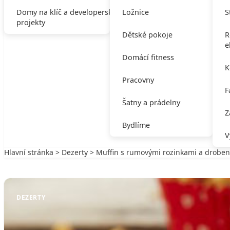
Domy na klíč a developerské
Ložnice
S
projekty
Dětské pokoje
R
e
Domácí fitness
K
Pracovny
F
Šatny a prádelny
Z
Bydlíme
V
Hlavní stránka
>
Dezerty
> Muffin s rumovými rozinkami a drobe
Zpět na Dezerty
DEZERTY