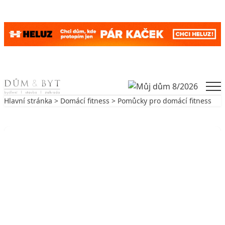
Skip to content
Men
Hlavní stránka
>
Domácí fitness
> Pomůcky pro domácí fitness
Zpět na Domácí fitness
DOMÁCÍ FITNESS
Pomůcky pro domácí fitness
27. 1. 2015
3 min. čtení