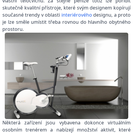
vlastní tělocvičnu. Za stejné peníze totiž lze pořídit
skutečně kvalitní přístroje, které svým designem kopírují
současné trendy v oblasti
interiérového
designu, a proto
je lze směle umístit třeba rovnou do hlavního obytného
prostoru.
Některá zařízení jsou vybavena dokonce virtuálním
osobním trenérem a nabízejí množství aktivit, které