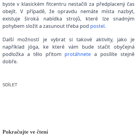
byste v klasickém fitcentru nestačili za předplacený čas
obejít. V případě, že opravdu nemáte místa nazbyt,
existuje široká nabídka strojů, které lze snadným
pohybem složit a zasunout třeba pod
postel
.
Další možností je vybrat si takové aktivity, jako je
například jóga, ke které vám bude stačit obyčejná
podložka a tělo přitom
protáhnete
a posílíte stejně
dobře.
SDÍLET
Facebook
X
LinkedIn
Email
Pokračujte ve čtení