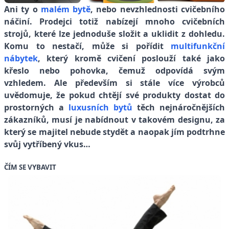
Ani ty o
malém bytě
, nebo nevzhlednosti cvičebního
náčiní. Prodejci totiž nabízejí mnoho cvičebních
strojů, které lze jednoduše složit a uklidit z dohledu.
Komu to nestačí, může si pořídit
multifunkční
nábytek
, který kromě cvičení poslouží také jako
křeslo nebo pohovka, čemuž odpovídá svým
vzhledem. Ale především si stále více výrobců
uvědomuje, že pokud chtějí své produkty dostat do
prostorných a
luxusních bytů
těch nejnáročnějších
zákazníků, musí je nabídnout v takovém designu, za
který se majitel nebude stydět a naopak jím podtrhne
svůj vytříbený vkus…
ČÍM SE VYBAVIT