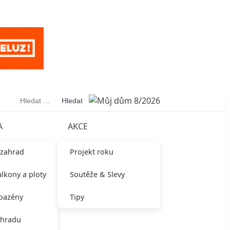
Vyhledávání
A
AKCE
 zahrad
Projekt roku
alkony a ploty
Soutěže & Slevy
 bazény
Tipy
ahradu