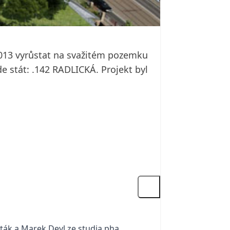
013 vyrůstat na svažitém pozemku
ude stát: .142 RADLICKÁ. Projekt byl
sták a Marek Deyl ze studia pha.