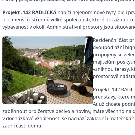
Projekt .142 RADLICKÁ
nabízí nejenom nové byty, ale i p
pro menší či středně velké společnosti, které dokážou oc
vybavenost v okolí. Administrativní prostory jsou situovan
Rezidenční část p
dvoupodlažní high
propojeny se zelen
majitelům poskytn
vzniknou terasy, k
prostorově nadsta
Projekt .142 RADL
představy, které 
Ať už chcete podnik
zaběhnout pro čerstvé pečivo a noviny, máte všechno na 
v docházkové vzdálenosti se nachází základní i mateřská š
zadní části domu.