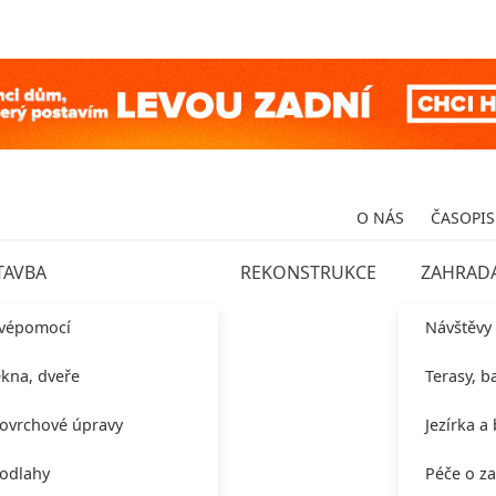
O NÁS
ČASOPIS
TAVBA
REKONSTRUKCE
ZAHRAD
vépomocí
Návštěvy
kna, dveře
Terasy, b
ovrchové úpravy
Jezírka a
odlahy
Péče o z