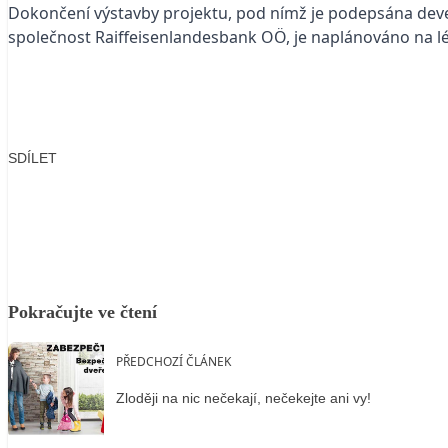
Dokončení výstavby projektu, pod nímž je podepsána deve
společnost Raiffeisenlandesbank OÖ, je naplánováno na lé
SDÍLET
Facebook
X
LinkedIn
Email
Pokračujte ve čtení
PŘEDCHOZÍ ČLÁNEK
Zloději na nic nečekají, nečekejte ani vy!