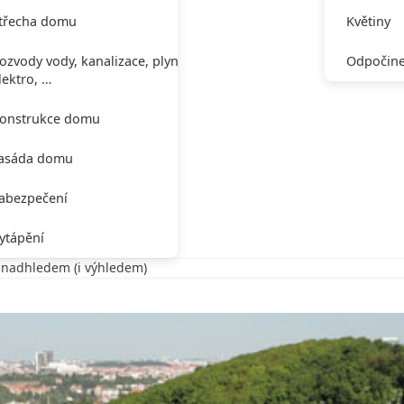
třecha domu
Květiny
ozvody vody, kanalizace, plynu,
Odpočine
lektro, …
onstrukce domu
asáda domu
abezpečení
ytápění
 nadhledem (i výhledem)