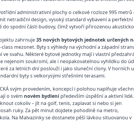
rvotřídní administrativní plochy o celkové rozloze 995 met
enit netradiční design, vysoký standard vybavení a perfekt
é do spodní části budovy, čímž vytvoří přirozenou akusticko
rojektu zahrnuje
35 nových bytových jednotek
určených n
-class mezonet. Byty s výhledy na východní a západní stra
í ve svahu. Některé bytové jednotky mají i vlastní předzah
e nejenom soukromí, ale i neopakovatelnou vyhlídku do údo
teré za letních dní poslouží i jako sluneční clony. V horníc
ndardní byty s velkorysými střešními terasami.
ICKÁ svým provedením, koncepcí i polohou naplňuje všechn
mají o svém
n
ovém bydlení
především úspěšní a aktivní lidé.
nout cokoliv – jít na golf, tenis, zaplavat si nebo si jen
dosah ruky. Za pět minut dojdete pohodlně na metro,
kola. Na Malvazinky se dostanete pěší lávkou situovanou v