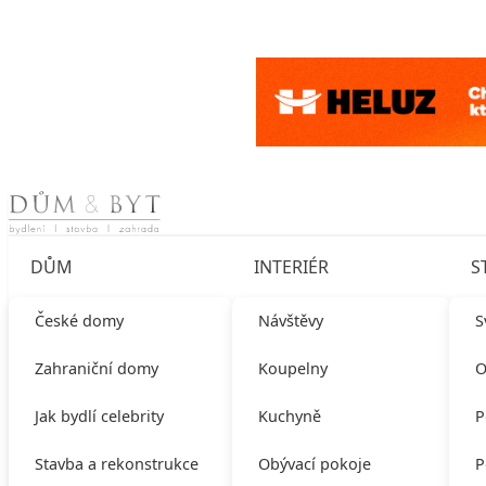
Skip to content
DŮM
INTERIÉR
S
České domy
Návštěvy
S
Zahraniční domy
Koupelny
O
Jak bydlí celebrity
Kuchyně
P
Stavba a rekonstrukce
Obývací pokoje
P