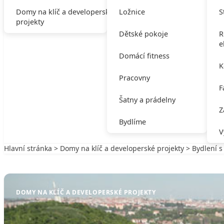
Domy na klíč a developerské
Ložnice
S
projekty
Dětské pokoje
R
e
Domácí fitness
K
Pracovny
F
Šatny a prádelny
Z
Bydlíme
V
Hlavní stránka
>
Domy na klíč a developerské projekty
> Bydlení s
Zpět na Domy na klíč a developerské projekty
DOMY NA KLÍČ A DEVELOPERSKÉ PROJEKTY