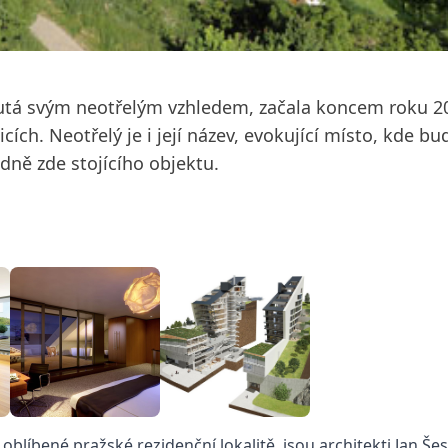
outá svým neotřelým vzhledem, začala koncem roku 2
cích. Neotřelý je i její název, evokující místo, kde b
dně zde stojícího objektu.
oblíbené pražské rezidenční lokalitě, jsou architekti Jan Še