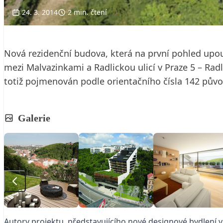
24. 3. 2014
2 min. čtení
Nová rezidenční budova, která na první pohled up
mezi Malvazinkami a Radlickou ulicí v Praze 5 – Radli
totiž pojmenován podle orientačního čísla 142 půvo
Galerie
Autory projektu, představujícího nové designové bydlení v 