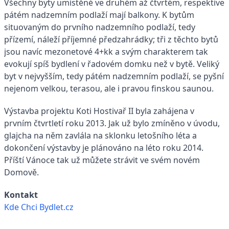
Všechny byty umístěné ve druhém až čtvrtém, respektive
pátém nadzemním podlaží mají balkony. K bytům
situovaným do prvního nadzemního podlaží, tedy
přízemí, náleží příjemné předzahrádky; tři z těchto bytů
jsou navíc mezonetové 4+kk a svým charakterem tak
evokují spíš bydlení v řadovém domku než v bytě. Veliký
byt v nejvyšším, tedy pátém nadzemním podlaží, se pyšní
nejenom velkou, terasou, ale i pravou finskou saunou.
Výstavba projektu
Koti Hostivař II
byla zahájena v
prvním čtvrtletí roku 2013. Jak už bylo zmíněno v úvodu,
glajcha na něm zavlála na sklonku letošního léta a
dokončení výstavby je plánováno na léto roku 2014.
Příští Vánoce tak už můžete strávit ve svém novém
Domově.
Kontakt
Kde Chci Bydlet.cz