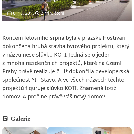
8. 10. 2013
2 min. čtení
Koncem letošního srpna byla v pražské Hostivaři
dokončena hrubá stavba bytového projektu, který
v názvu nese slůvko KOTI. Jedná se o jeden
z mnoha rezidenčních projektů, které na území
Prahy právě realizuje či již dokončila developerská
společnost YIT Stavo. A ve všech názvech těchto
projektů figuruje slůvko KOTI. Znamená totiž
domov. A proč ne právě váš nový domov…
Galerie