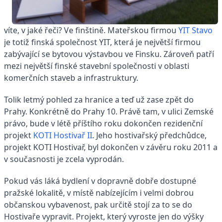
víte, v jaké řeči? Ve finštině. Mateřskou firmou
YIT Stavo
je totiž finská společnost YIT, která je největší firmou
zabývající se bytovou výstavbou ve Finsku. Zároveň patří
mezi největší finské stavební společnosti v oblasti
komerčních staveb a infrastruktury.
Tolik letmý pohled za hranice a teď už zase zpět do
Prahy. Konkrétně do Prahy 10. Právě tam, v ulici Zemské
právo, bude v létě příštího roku dokončen rezidenční
projekt
KOTI Hostivař II
. Jeho hostivařský předchůdce,
projekt KOTI Hostivař, byl dokončen v závěru roku 2011 a
v současnosti je zcela vyprodán.
Pokud vás láká bydlení v dopravně dobře dostupné
pražské lokalitě, v místě nabízejícím i velmi dobrou
občanskou vybavenost, pak určitě stojí za to se do
Hostivaře vypravit. Projekt, který vyroste jen do výšky