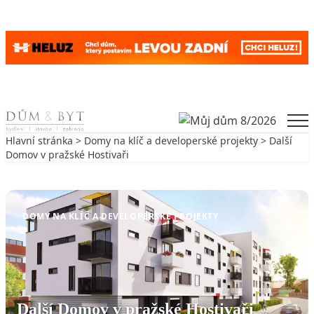
Skip to content
Men
Hlavní stránka
>
Domy na klíč a developerské projekty
> Další
Domov v pražské Hostivaři
Zpět na Domy na klíč a developerské projekty
DOMY NA KLÍČ A DEVELOPERSKÉ PROJEKTY
Další Domov v pražské Hostivaři