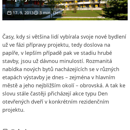
17. 9. 2013
3 min. čtení
Časy, kdy si většina lidí vybírala svoje nové bydlení
už ve fázi přípravy projektu, tedy doslova na
papíře, v lepším případě pak ve stadiu hrubé
stavby, jsou už dávnou minulostí. Rozmanitá
nabídka nových bytů nacházejících se v různých
etapách výstavby je dnes – zejména v hlavním
městě a jeho nejbližším okolí – obrovská. A tak ke
slovu stále častěji přicházejí akce typu Den
otevřených dveří v konkrétním rezidenčním
projektu.