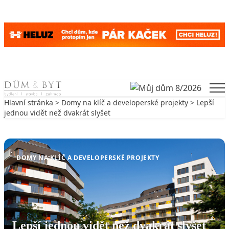
Skip to content
Men
Hlavní stránka
>
Domy na klíč a developerské projekty
> Lepší
jednou vidět než dvakrát slyšet
Zpět na Domy na klíč a developerské projekty
DOMY NA KLÍČ A DEVELOPERSKÉ PROJEKTY
Lepší jednou vidět než dvakrát slyšet