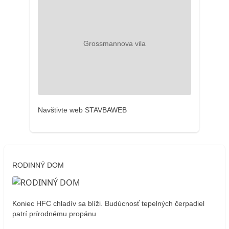
Navštivte web STAVBAWEB
RODINNÝ DOM
Koniec HFC chladív sa blíži. Budúcnosť tepelných čerpadiel
patrí prírodnému propánu