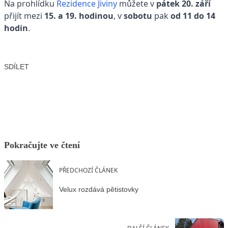
Na prohlídku
Rezidence Jiviny
můžete v
pátek 20. září
přijít mezi
15. a 19. hodinou
, v
sobotu
pak
od 11 do 14
hodin
.
SDÍLET
Facebook
X
LinkedIn
Email
Pokračujte ve čtení
PŘEDCHOZÍ ČLÁNEK
Velux rozdává pětistovky