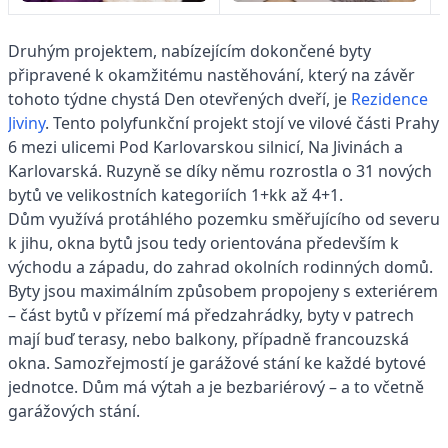
Druhým projektem, nabízejícím dokončené byty
připravené k okamžitému nastěhování, který na závěr
tohoto týdne chystá Den otevřených dveří, je
Rezidence
Jiviny
. Tento polyfunkční projekt
stojí ve vilové části Prahy
6 mezi ulicemi Pod Karlovarskou silnicí, Na Jivinách a
Karlovarská. Ruzyně se díky němu rozrostla o 31 nových
bytů ve velikostních kategoriích 1+kk až 4+1.
Dům využívá protáhlého pozemku směřujícího od severu
k jihu, okna bytů jsou tedy orientována především k
východu a západu, do zahrad okolních rodinných domů.
Byty jsou maximálním způsobem propojeny s exteriérem
– část bytů v přízemí má předzahrádky, byty v patrech
mají buď terasy, nebo balkony, případně francouzská
okna. Samozřejmostí je garážové stání ke každé bytové
jednotce. Dům má výtah a je bezbariérový – a to včetně
garážových stání.