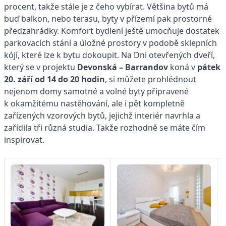
procent, takže stále je z čeho vybírat. Většina bytů má
buď balkon, nebo terasu, byty v přízemí pak prostorné
předzahrádky. Komfort bydlení ještě umocňuje dostatek
parkovacích stání a úložné prostory v podobě sklepních
kójí, které lze k bytu dokoupit. Na Dni otevřených dveří,
který se v projektu
Devonská – Barrandov
koná v
pátek
20. září od 14 do 20 hodin
, si můžete prohlédnout
nejenom domy samotné a volné byty připravené
k okamžitému nastěhování, ale i pět kompletně
zařízených vzorových bytů, jejichž interiér navrhla a
zařídila tři různá studia. Takže rozhodně se máte čím
inspirovat.