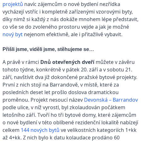
projektů
navíc zájemcům o nové bydlení nezřídka
vycházejí vstříc i kompletně zařízenými vzorovými byty,
díky nimž si každý z nás dokáže mnohem lépe představit,
co vše se do zvoleného prostoru vejde a jak je možné
nový byt
nejenom efektivně, ale i přitažlivě vybavit.
Přišli jsme, viděli jsme, stěhujeme se…
A právě v rámci
Dnů otevřených dveří
můžete v závěru
tohoto týdne, konkrétně v pátek 20. září a v sobotu 21.
září, navštívit dva již dokončené pražské bytové projekty.
První z nich stojí na Barrandově, v místě, které za
posledních deset let prošlo doslova dramatickou
proměnou. Projekt nesoucí název
Devonská – Barrandov
podle ulice, v níž vyrostl,
byl zkolaudován počátkem
letošního září. Tvoří ho tři bytové domy, které zájemcům
o nové bydlení v této oblíbené rezidenční lokalitě nabízejí
celkem
144 nových bytů
ve velikostních kategoriích 1+kk
až 4+kk. Z nich bylo k datu kolaudace prodáno 60