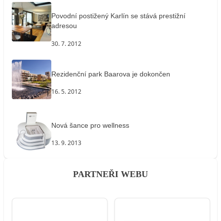
Povodní postižený Karlín se stává prestižní
adresou
30. 7. 2012
Rezidenční park Baarova je dokončen
16. 5. 2012
Nová šance pro wellness
13. 9. 2013
PARTNEŘI WEBU