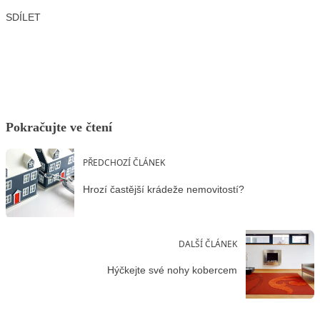
SDÍLET
Facebook
X
LinkedIn
Email
Pokračujte ve čtení
PŘEDCHOZÍ ČLÁNEK
Hrozí častější krádeže nemovitostí?
DALŠÍ ČLÁNEK
Hýčkejte své nohy kobercem