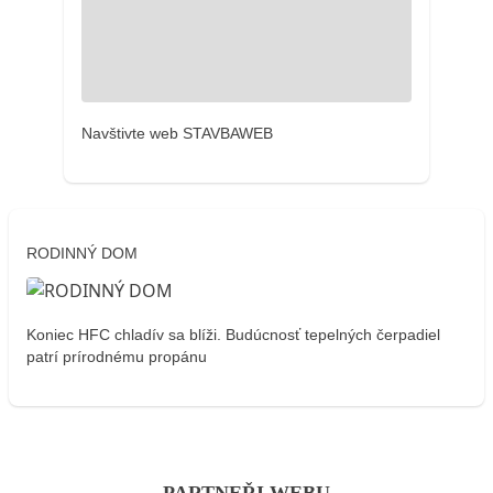
Navštivte web STAVBAWEB
RODINNÝ DOM
Koniec HFC chladív sa blíži. Budúcnosť tepelných čerpadiel
patrí prírodnému propánu
PARTNEŘI WEBU