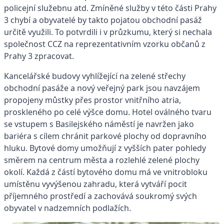
policejní služebnu atd. Zmíněné služby v této části Prahy
3 chybí a obyvatelé by takto pojatou obchodní pasáž
určitě využili. To potvrdili i v průzkumu, který si nechala
společnost CCZ na reprezentativním vzorku občanů z
Prahy 3 zpracovat.
Kancelářské budovy vyhlížející na zelené střechy
obchodní pasáže a nový veřejný park jsou navzájem
propojeny můstky přes prostor vnitřního atria,
proskleného po celé výšce domu. Hotel oválného tvaru
se vstupem s Basilejského náměstí je navržen jako
bariéra s cílem chránit parkové plochy od dopravního
hluku. Bytové domy umožňují z vyšších pater pohledy
směrem na centrum města a rozlehlé zelené plochy
okolí. Každá z částí bytového domu má ve vnitrobloku
umístěnu vyvýšenou zahradu, která vytváří pocit
příjemného prostředí a zachovává soukromý svých
obyvatel v nadzemních podlažích.