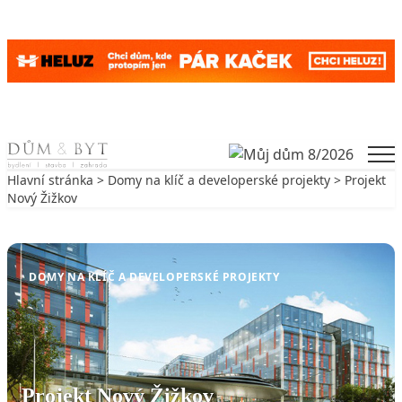
Skip to content
Men
Hlavní stránka
>
Domy na klíč a developerské projekty
> Projekt
Nový Žižkov
Zpět na Domy na klíč a developerské projekty
DOMY NA KLÍČ A DEVELOPERSKÉ PROJEKTY
Projekt Nový Žižkov