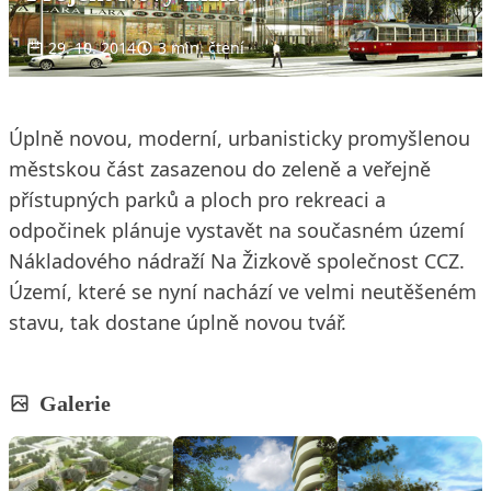
29. 10. 2014
3 min. čtení
Úplně novou, moderní, urbanisticky promyšlenou
městskou část zasazenou do zeleně a veřejně
přístupných parků a ploch pro rekreaci a
odpočinek plánuje vystavět na současném území
Nákladového nádraží Na Žizkově společnost CCZ.
Území, které se nyní nachází ve velmi neutěšeném
stavu, tak dostane úplně novou tvář.
Galerie