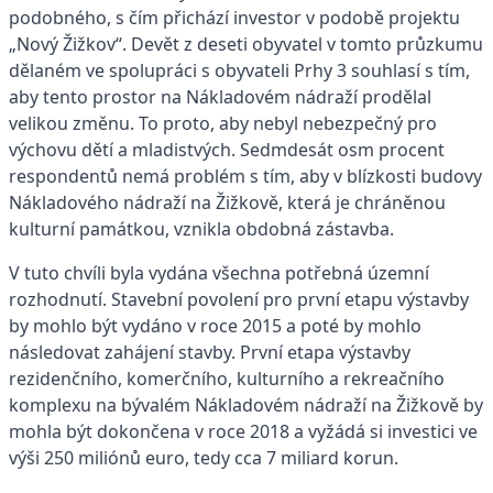
podobného, s čím přichází investor v podobě projektu
„Nový Žižkov“. Devět z deseti obyvatel v tomto průzkumu
dělaném ve spolupráci s obyvateli Prhy 3 souhlasí s tím,
aby tento prostor na Nákladovém nádraží prodělal
velikou změnu. To proto, aby nebyl nebezpečný pro
výchovu dětí a mladistvých. Sedmdesát osm procent
respondentů nemá problém s tím, aby v blízkosti budovy
Nákladového nádraží na Žižkově, která je chráněnou
kulturní památkou, vznikla obdobná zástavba.
V tuto chvíli byla vydána všechna potřebná územní
rozhodnutí. Stavební povolení pro první etapu výstavby
by mohlo být vydáno v roce 2015 a poté by mohlo
následovat zahájení stavby. První etapa výstavby
rezidenčního, komerčního, kulturního a rekreačního
komplexu na bývalém Nákladovém nádraží na Žižkově by
mohla být dokončena v roce 2018 a vyžádá si investici ve
výši 250 miliónů euro, tedy cca 7 miliard korun.