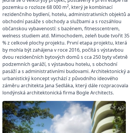
2
pozemku o rozloze 68 000 m
, který je kombinací
rezidenčního bydlení, hotelu, administrativních objektů a
obchodní pasáže s obchody a službami a s rozsáhlou
občanskou vybaveností: s bazénem, fitnesscentrem,
welness studiem atd. Mimochodem, zeleň bude tvořit 35
% z celkové plochy projektu. První etapa projektu, která
by mohla být zahájena v roce 2016, počítá s výstavbou
dvou rezidenčních bytových domů s cca 250 byty včetně
podzemních garáží, s výstavbou hotelu, s obchodní
pasáží a s administrativními budovami. Architektonický a
urbanistický koncept vychází z původního ideového
záměru architekta Jana Sedláka, který dále rozpracovala
londýnská architektonická firma Bogle Architects.