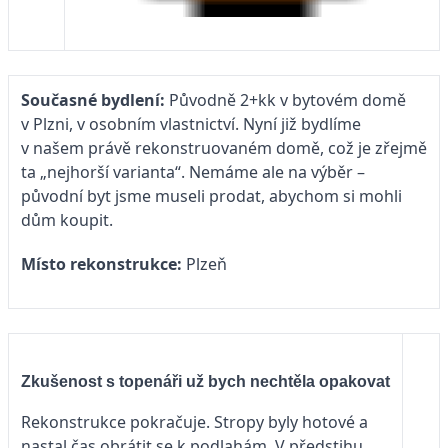
Současné bydlení:
Původně 2+kk v bytovém domě
v Plzni, v osobním vlastnictví. Nyní již bydlíme
v našem právě rekonstruovaném domě, což je zřejmě
ta „nejhorší varianta“. Nemáme ale na výběr –
původní byt jsme museli prodat, abychom si mohli
dům koupit.
Místo rekonstrukce:
Plzeň
Zkušenost s topenáři už bych nechtěla opakovat
Rekonstrukce pokračuje. Stropy byly hotové a
nastal čas obrátit se k podlahám. V předstihu