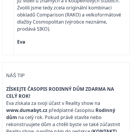
již viděli u známých a v koupelnových studiích.
Zvolili jsme tedy zcela originální kombinaci
obkladů Comparison (RAKO) a velkoformátové
dlažby Cosmopolitan (výrobce neznáme,
prodává SIKO).
Eva
NÁŠ TIP
ZÍSKEJTE ČASOPIS RODINNÝ DŮM ZDARMA NA
CELÝ ROK!
Eva získala za svoji účast v Reality show na
www.dumabyt.cz
předplatné časopisu
Rodinný
dům
na celý rok. Pokud právě stavíte nebo
rekonstruujete dům a chtěli byste se také zúčastnit
Reality show, napište nám do redakce
(KONTAKT)
.