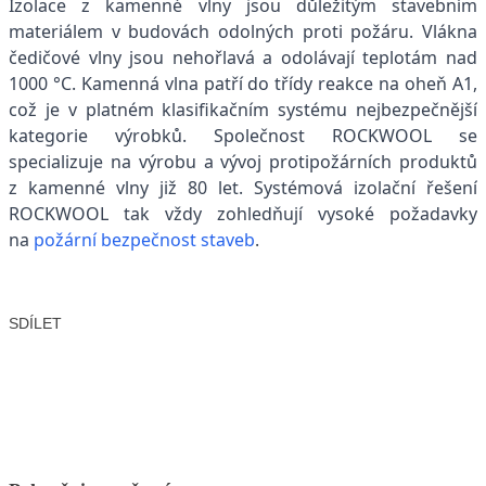
Izolace z kamenné vlny jsou důležitým stavebním
materiálem v budovách odolných proti požáru. Vlákna
čedičové vlny jsou nehořlavá a odolávají teplotám nad
1000 °C. Kamenná vlna patří do třídy reakce na oheň A1,
což je v platném klasifikačním systému nejbezpečnější
kategorie výrobků. Společnost ROCKWOOL se
specializuje na výrobu a vývoj protipožárních produktů
z kamenné vlny již 80 let. Systémová izolační řešení
ROCKWOOL tak vždy zohledňují vysoké požadavky
na
požární bezpečnost staveb
.
SDÍLET
Facebook
X
LinkedIn
Email