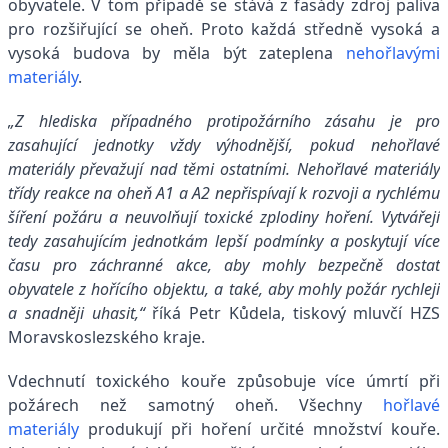
obyvatele. V tom případě se stává z fasády zdroj paliva
pro rozšiřující se oheň. Proto každá středně vysoká a
vysoká budova by měla být zateplena
nehořlavými
materiály
.
„Z hlediska případného protipožárního zásahu je pro
zasahující jednotky vždy výhodnější, pokud nehořlavé
materiály převažují nad těmi ostatními. Nehořlavé materiály
třídy reakce na oheň A1 a A2 nepřispívají k rozvoji a rychlému
šíření požáru a neuvolňují toxické zplodiny hoření. Vytvářejí
tedy zasahujícím jednotkám lepší podmínky a poskytují více
času pro záchranné akce, aby mohly bezpečně dostat
obyvatele z hořícího objektu, a také, aby mohly požár rychleji
a snadněji uhasit,“
říká Petr Kůdela, tiskový mluvčí HZS
Moravskoslezského kraje.
Vdechnutí toxického kouře způsobuje více úmrtí při
požárech než samotný oheň. Všechny
hořlavé
materiály
produkují při hoření určité množství kouře.