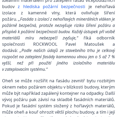
Ideálním materiálem pro zateplení fasád vícepodlažních
budov
z hlediska požární bezpečnosti
je nehořlavá
izolace z kamenné vlny, která ovlivňuje šíření
požáru.
„Fasáda s izolací z nehořlavých minerálních vláken je
požárně bezpečná, protože
nezvyšuje riziko šíření požáru a
přispívá k požární bezpečnosti budov. Každý ústupek při volbě
materiálů míru nebezpečí zvyšuje,“
říká odborník
společnosti ROCKWOOL Pavel Matoušek a
dodává:
„Podle našich údajů ze stavebního trhu je celkový
rozpočet na zateplení fasády kamennou vlnou jen o 5 až 7 %
vyšší, než při použití jiného izolačního materiálu
v zateplovacím systému.“
Oheň se může rozšířit na fasádu zevnitř bytu rozbitým
oknem nebo požárem objektu v blízkosti budovy, kterým
může být například zapálený kontejner na odpadky. Další
vývoj požáru pak závisí na skladbě fasádních materiálů.
Pokud je fasádní systém složený z hořlavých materiálů,
může oheň a kouř ohrozit větší plochu budovy, a tím i její