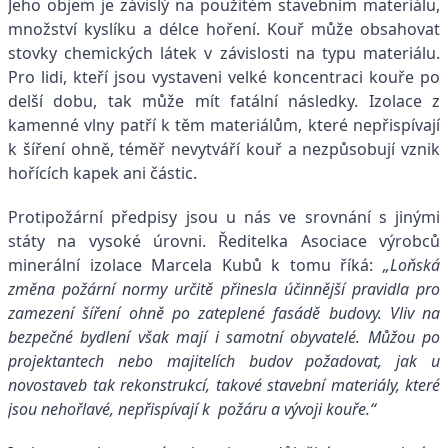
Jeho objem je závislý na použitém stavebním materiálu,
množství kyslíku a délce hoření. Kouř může obsahovat
stovky chemických látek v závislosti na typu materiálu.
Pro lidi, kteří jsou vystaveni velké koncentraci kouře po
delší dobu, tak může mít fatální následky. Izolace z
kamenné vlny patří k těm materiálům, které nepřispívají
k šíření ohně, téměř nevytváří kouř a nezpůsobují vznik
hořících kapek ani částic.
Protipožární předpisy jsou u nás ve srovnání s jinými
státy na vysoké úrovni. Ředitelka Asociace výrobců
minerální izolace Marcela Kubů k tomu říká:
„Loňská
změna požární normy určitě přinesla účinnější pravidla pro
zamezení šíření ohně po zateplené fasádě budovy. Vliv na
bezpečné bydlení však mají i samotní obyvatelé. Můžou po
projektantech nebo majitelích budov požadovat, jak u
novostaveb tak rekonstrukcí, takové stavební materiály, které
jsou nehořlavé, nepřispívají k požáru a vývoji kouře.“