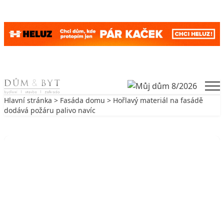
Skip to content
Men
Hlavní stránka
>
Fasáda domu
> Hořlavý materiál na fasádě
dodává požáru palivo navíc
Zpět na Fasáda domu
FASÁDA DOMU
Hořlavý materiál na fasádě dodává
požáru palivo navíc
8. 11. 2017
4 min. čtení