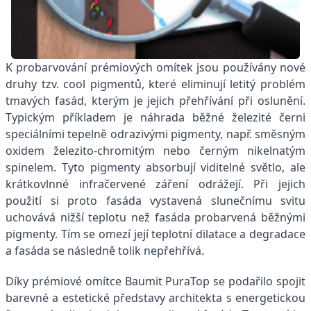
K probarvování prémiových omítek jsou používány nové
druhy tzv. cool pigmentů, které eliminují letitý problém
tmavých fasád, kterým je jejich přehřívání při oslunění.
Typickým příkladem je náhrada běžné železité černi
speciálními tepelně odrazivými pigmenty, např. směsným
oxidem železito-chromitým nebo černým nikelnatým
spinelem. Tyto pigmenty absorbují viditelné světlo, ale
krátkovlnné infračervené záření odrážejí. Při jejich
použití si proto fasáda vystavená slunečnímu svitu
uchovává nižší teplotu než fasáda probarvená běžnými
pigmenty. Tím se omezí její teplotní dilatace a degradace
a fasáda se následně tolik nepřehřívá.
Díky prémiové omítce Baumit PuraTop se podařilo spojit
barevné a estetické představy architekta s energetickou