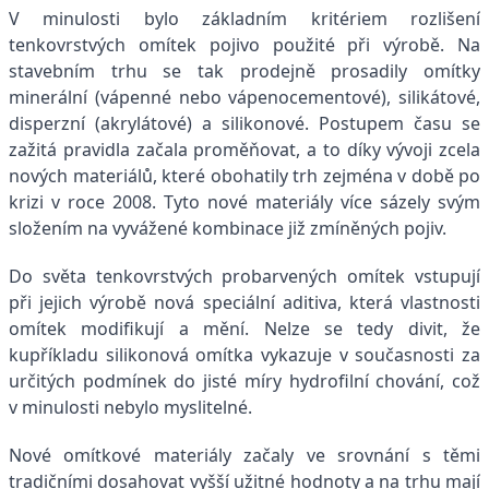
V minulosti bylo základním kritériem rozlišení
tenkovrstvých omítek pojivo použité při výrobě. Na
stavebním trhu se tak prodejně prosadily omítky
minerální (vápenné nebo vápenocementové), silikátové,
disperzní (akrylátové) a silikonové. Postupem času se
zažitá pravidla začala proměňovat, a to díky vývoji zcela
nových materiálů, které obohatily trh zejména v době po
krizi v roce 2008. Tyto nové materiály více sázely svým
složením na vyvážené kombinace již zmíněných pojiv.
Do světa tenkovrstvých probarvených omítek vstupují
při jejich výrobě nová speciální aditiva, která vlastnosti
omítek modifikují a mění. Nelze se tedy divit, že
kupříkladu silikonová omítka vykazuje v současnosti za
určitých podmínek do jisté míry hydrofilní chování, což
v minulosti nebylo myslitelné.
Nové omítkové materiály začaly ve srovnání s těmi
tradičními dosahovat vyšší užitné hodnoty a na trhu mají