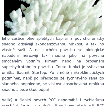
Jeho částice plné spletitých kapilár z povrchu omítky
snadno odsávají zkondenzovanou vlhkost, a tak ho
vlastně suší. A na suchém povrchu se biologické
napadení nerozvíjí tak snadno jako na povrchu
smočeném vodním filmem nebo na oroseném
superhydrofobním povrchu. Touto funkcí je vybavena
omítka Baumit StarTop. Po změně mikroklimatických
podmínek, např. po přechodu ze sychravého rána do
slunného odpoledne, se vlhkost absorbovaná omítkou
snadno a beze škod odpaří.
Veliký a členitý povrch PCC napomáhá i rychlejšímu
osychání fasády po dešti. Povrchové vlastnosti PCC