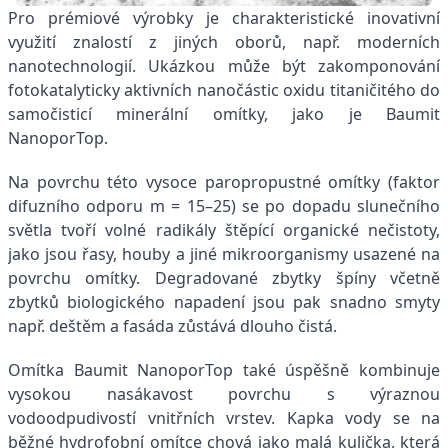
Pro prémiové výrobky je charakteristické inovativní
využití znalostí z jiných oborů, např. moderních
nanotechnologií. Ukázkou může být zakomponování
fotokatalyticky aktivních nanočástic oxidu titaničitého do
samočisticí minerální omítky, jako je Baumit
NanoporTop.
Na povrchu této vysoce paropropustné omítky (faktor
difuzního odporu m = 15–25) se po dopadu slunečního
světla tvoří volné radikály štěpící organické nečistoty,
jako jsou řasy, houby a jiné mikroorganismy usazené na
povrchu omítky. Degradované zbytky špíny včetně
zbytků biologického napadení jsou pak snadno smyty
např. deštěm a fasáda zůstává dlouho čistá.
Omítka Baumit NanoporTop také úspěšně kombinuje
vysokou nasákavost povrchu s výraznou
vodoodpudivostí vnitřních vrstev. Kapka vody se na
běžné hydrofobní omítce chová jako malá kulička, která