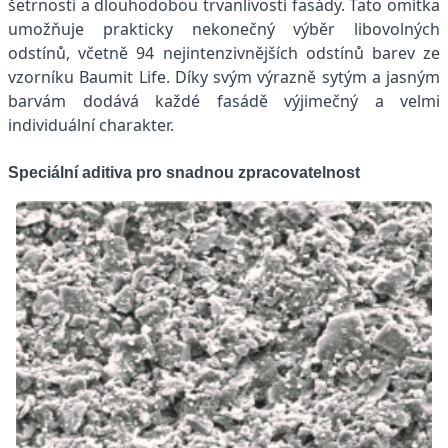
šetrností a dlouhodobou trvanlivostí fasády. Tato omítka
umožňuje prakticky nekonečný výběr libovolných
odstínů, včetně 94 nejintenzivnějších odstínů barev ze
vzorníku Baumit Life. Díky svým výrazně sytým a jasným
barvám dodává každé fasádě výjimečný a velmi
individuální charakter.
Speciální aditiva pro snadnou zpracovatelnost