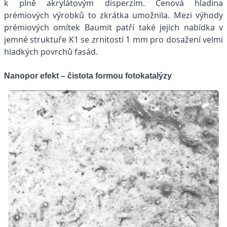
k plně akrylátovým disperzím. Cenová hladina
prémiových výrobků to zkrátka umožnila. Mezi výhody
prémiových omítek Baumit patří také jejich nabídka v
jemné struktuře K1 se zrnitostí 1 mm pro dosažení velmi
hladkých povrchů fasád.
Nanopor efekt – čistota formou fotokatalýzy