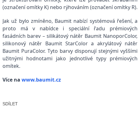
(označení omítky K) nebo rýhováním (označení omítky R).
Jak už bylo zmíněno, Baumit nabízí systémová řešení, a
proto má v nabídce i speciální řadu prémiových
fasádních barev – silikátový nátěr Baumit NanoporColor,
silikonový nátěr Baumit StarColor a akrylátový nátěr
Baumit PuraColor. Tyto barvy disponují stejnými vyššími
užitnými hodnotami jako jednotlivé typy prémiových
omítek.
Více na
www.baumit.cz
SDÍLET
Facebook
X
LinkedIn
Email