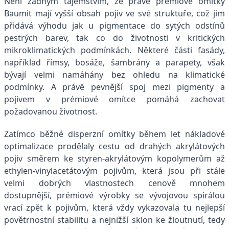
Není žádným tajemstvím, že právě prémiové omítky
Baumit mají vyšší obsah pojiv ve své struktuře, což jim
přidává výhodu jak u pigmentace do sytých odstínů
pestrých barev, tak co do životnosti v kritických
mikroklimatických podmínkách. Některé části fasády,
například římsy, bosáže, šambrány a parapety, však
bývají velmi namáhány bez ohledu na klimatické
podmínky. A právě pevnější spoj mezi pigmenty a
pojivem v prémiové omítce pomáhá zachovat
požadovanou životnost.
Zatímco běžné disperzní omítky během let nákladové
optimalizace prodělaly cestu od drahých akrylátových
pojiv směrem ke styren-akrylátovým kopolymerům až
ethylen-vinylacetátovým pojivům, která jsou při stále
velmi dobrých vlastnostech cenově mnohem
dostupnější, prémiové výrobky se vývojovou spirálou
vrací zpět k pojivům, která vždy vykazovala tu nejlepší
povětrnostní stabilitu a nejnižší sklon ke žloutnutí, tedy