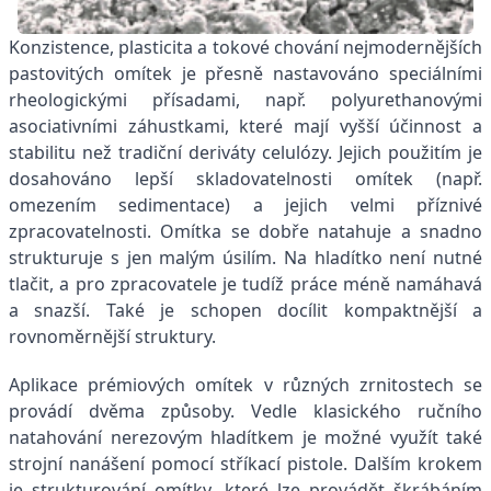
Konzistence, plasticita a tokové chování nejmodernějších
pastovitých omítek je přesně nastavováno speciálními
rheologickými přísadami, např. polyurethanovými
asociativními záhustkami, které mají vyšší účinnost a
stabilitu než tradiční deriváty celulózy. Jejich použitím je
dosahováno lepší skladovatelnosti omítek (např.
omezením sedimentace) a jejich velmi příznivé
zpracovatelnosti. Omítka se dobře natahuje a snadno
strukturuje s jen malým úsilím. Na hladítko není nutné
tlačit, a pro zpracovatele je tudíž práce méně namáhavá
a snazší. Také je schopen docílit kompaktnější a
rovnoměrnější struktury.
Aplikace prémiových omítek v různých zrnitostech se
provádí dvěma způsoby. Vedle klasického ručního
natahování nerezovým hladítkem je možné využít také
strojní nanášení pomocí stříkací pistole. Dalším krokem
je strukturování omítky, které lze provádět škrábáním