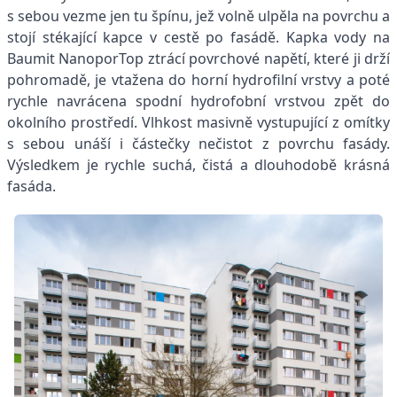
s sebou vezme jen tu špínu, jež volně ulpěla na povrchu a
stojí stékající kapce v cestě po fasádě. Kapka vody na
Baumit NanoporTop ztrácí povrchové napětí, které ji drží
pohromadě, je vtažena do horní hydrofilní vrstvy a poté
rychle navrácena spodní hydrofobní vrstvou zpět do
okolního prostředí. Vlhkost masivně vystupující z omítky
s sebou unáší i částečky nečistot z povrchu fasády.
Výsledkem je rychle suchá, čistá a dlouhodobě krásná
fasáda.