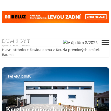
Skip to content
Men
Hlavní stránka
>
Fasáda domu
> Kouzla prémiových omítek
Baumit
Zpět na Fasáda domu
FASÁDA DOMU
Kouzla prémiových omítek Baumit