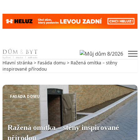
Skip to content
Men
Hlavní stránka
>
Fasáda domu
> Ražená omítka – stěny
inspirované přírodou
Zpět na Fasáda domu
FASÁDA DOMU
Ražená omítka – stěny inspirované
přírodou