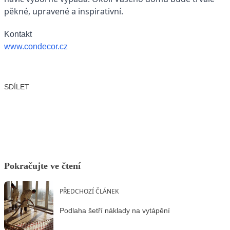
pěkné, upravené a inspirativní.
Kontakt
www.condecor.cz
SDÍLET
Facebook
X
LinkedIn
Email
Pokračujte ve čtení
PŘEDCHOZÍ ČLÁNEK
Podlaha šetří náklady na vytápění