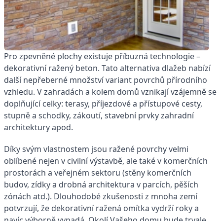
Pro zpevněné plochy existuje příbuzná technologie –
dekorativní ražený beton. Tato alternativa dlažeb nabízí
další nepřeberné množství variant povrchů přírodního
vzhledu. V zahradách a kolem domů vznikají vzájemně se
doplňující celky: terasy, příjezdové a přístupové cesty,
stupně a schodky, zákoutí, stavební prvky zahradní
architektury apod.
Díky svým vlastnostem jsou ražené povrchy velmi
oblíbené nejen v civilní výstavbě, ale také v komerčních
prostorách a veřejném sektoru (stěny komerčních
budov, zídky a drobná architektura v parcích, pěších
zónách atd.). Dlouhodobé zkušenosti z mnoha zemí
potvrzují, že dekorativní ražená omítka vydrží roky a
navíc výborně vypadá. Okolí Vašeho domu bude trvale