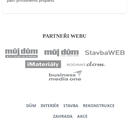
patrí prírodnému propánu
PARTNEŘI WEBU
DŮM
INTERIÉR
STAVBA
REKONSTRUKCE
ZAHRADA
AKCE