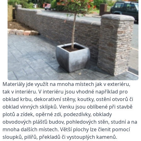
Materiály jde využít na mnoha místech jak v exteriéru,
tak v interiéru. V interiéru jsou vhodné například pro
obklad krbu, dekorativní stěny, koutky, ostění otvorů či
obklad vinných sklípků. Venku jsou oblíbené při stavbě
plotů a zídek, opěrné zdi, podezdívky, obklady
obvodových plášťů budov, pohledových stěn, studní a na
mnoha dalších místech. Větší plochy lze členit pomocí
sloupků, pilířů, překladů či vystouplých kamenů.