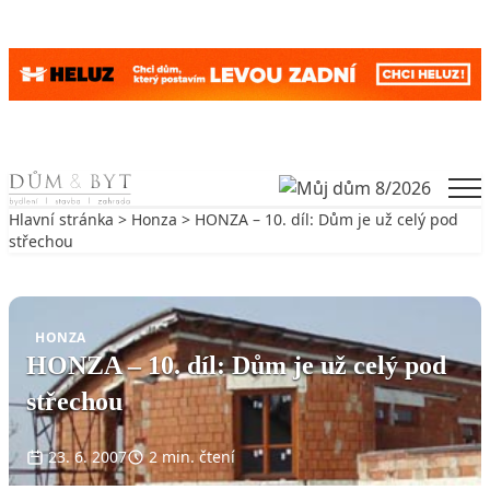
Skip to content
Men
Hlavní stránka
>
Honza
> HONZA – 10. díl: Dům je už celý pod
střechou
Zpět na Honza
HONZA
HONZA – 10. díl: Dům je už celý pod
střechou
23. 6. 2007
2 min. čtení