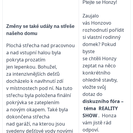
Ptejte se Honzy!
Zaujalo
vás Honzovo
Změny se také udály na střeše
rozhodnutí pořídit
našeho domu
si vlastní rodinný
domek? Pokud
Plochá střecha nad pracovnou
byste
a nad vstupní halou byla
se chtěli Honzy
pokryta prozatím
zeptat na něco
jen lepenkou. Bohužel,
konkrétního
za intenzivnějších dešťů
ohledně stavby,
docházelo k navlhnutí zdí
vložte svůj
v místnostech pod ní. Na tuto
dotaz do
střechu byla položena finální
diskuzního fóra –
pokrývka se zateplením
téma
REALITY
a novým okapem. Také byla
SHOW
. Honza
dokončena střecha
vám jistě rád
nad garáží, na kterou jsou
odpoví.
svedeny dešťové vody novými