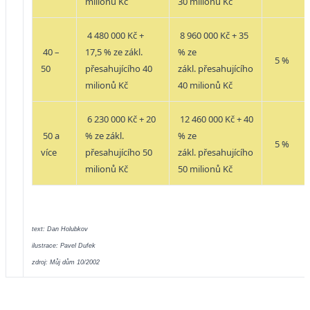
milionů Kč
30 milionů Kč
4 480 000 Kč +
8 960 000 Kč + 35
40 –
17,5 % ze zákl.
% ze
5 %
50
přesahujícího 40
zákl.
přesahujícího
milionů Kč
40 milionů Kč
6 230 000 Kč + 20
12 460 000 Kč + 40
50 a
% ze zákl.
% ze
5 %
více
přesahujícího 50
zákl.
přesahujícího
milionů Kč
50 milionů Kč
text: Dan Holubkov
ilustrace: Pavel Dufek
zdroj: Můj dům 10/2002