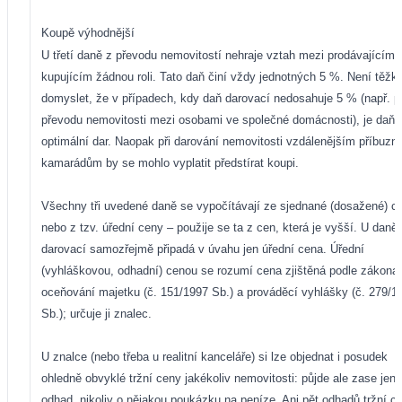
Koupě výhodnější
U třetí daně z převodu nemovitostí nehraje vztah mezi prodávajícím 
kupujícím žádnou roli. Tato daň činí vždy jednotných 5 %. Není těžké
domyslet, že v případech, kdy daň darovací nedosahuje 5 % (např. př
převodu nemovitosti mezi osobami ve společné domácnosti), je daň
optimální dar. Naopak při darování nemovitosti vzdálenějším příbuzn
kamarádům by se mohlo vyplatit předstírat koupi.
Všechny tři uvedené daně se vypočítávají ze sjednané (dosažené) c
nebo z tzv. úřední ceny – použije se ta z cen, která je vyšší. U daně
darovací samozřejmě připadá v úvahu jen úřední cena. Úřední
(vyhláškovou, odhadní) cenou se rozumí cena zjištěná podle zákona
oceňování majetku (č. 151/1997 Sb.) a prováděcí vyhlášky (č. 279/1
Sb.); určuje ji znalec.
U znalce (nebo třeba u realitní kanceláře) si lze objednat i posudek
ohledně obvyklé tržní ceny jakékoliv nemovitosti: půjde ale zase jen 
odhad, nikoliv o nějakou poukázku na peníze. Ani pět odhadů tržní c