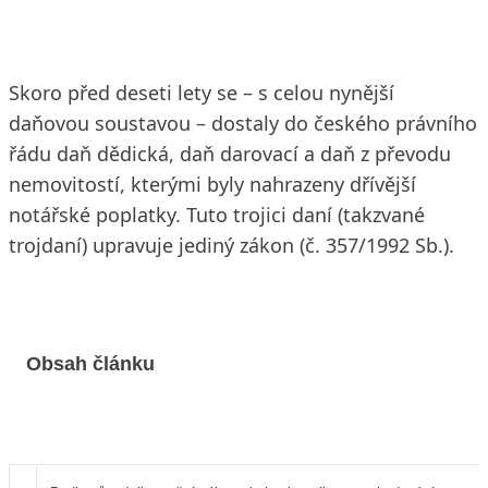
Skoro před deseti lety se – s celou nynější
daňovou soustavou – dostaly do českého právního
řádu daň dědická, daň darovací a daň z převodu
nemovitostí, kterými byly nahrazeny dřívější
notářské poplatky. Tuto trojici daní (takzvané
trojdaní) upravuje jediný zákon (č. 357/1992 Sb.).
Obsah článku