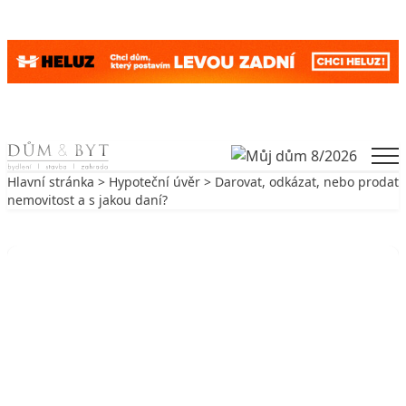
Skip to content
Men
Hlavní stránka
>
Hypoteční úvěr
> Darovat, odkázat, nebo prodat
nemovitost a s jakou daní?
Zpět na Hypoteční úvěr
HYPOTEČNÍ ÚVĚR
Darovat, odkázat, nebo prodat
nemovitost a s jakou daní?
8. 11. 2003
6 min. čtení