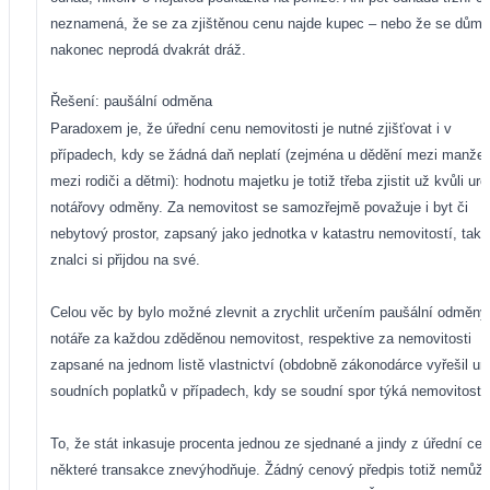
neznamená, že se za zjištěnou cenu najde kupec – nebo že se dům
nakonec neprodá dvakrát dráž.
Řešení: paušální odměna
Paradoxem je, že úřední cenu nemovitosti je nutné zjišťovat i v
případech, kdy se žádná daň neplatí (zejména u dědění mezi manžel
mezi rodiči a dětmi): hodnotu majetku je totiž třeba zjistit už kvůli urč
notářovy odměny. Za nemovitost se samozřejmě považuje i byt či
nebytový prostor, zapsaný jako jednotka v katastru nemovitostí, tak
znalci si přijdou na své.
Celou věc by bylo možné zlevnit a zrychlit určením paušální odměny
notáře za každou zděděnou nemovitost, respektive za nemovitosti
zapsané na jednom listě vlastnictví (obdobně zákonodárce vyřešil ur
soudních poplatků v případech, kdy se soudní spor týká nemovitosti)
To, že stát inkasuje procenta jednou ze sjednané a jindy z úřední cen
některé transakce znevýhodňuje. Žádný cenový předpis totiž nemůž