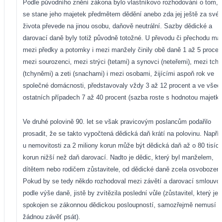
Podle původního znění zákona bylo vlastníkovo rozhodování o tom, 
se stane jeho majetek předmětem dědění anebo zda jej ještě za své
života převede na jinou osobu, daňově neutrální. Sazby dědické a
darovací daně byly totiž původně totožné. U převodu či přechodu ma
mezi předky a potomky i mezi manžely činily obě daně 1 až 5 procen
mezi sourozenci, mezi strýci (tetami) a synovci (neteřemi), mezi tch
(tchyněmi) a zeti (snachami) i mezi osobami, žijícími aspoň rok ve
společné domácnosti, představovaly vždy 3 až 12 procent a ve všec
ostatních případech 7 až 40 procent (sazba roste s hodnotou majetku
Ve druhé polovině 90. let se však pravicovým poslancům podařilo
prosadit, že se takto vypočtená dědická daň krátí na polovinu. Napří
u nemovitosti za 2 miliony korun může být dědická daň až o 80 tisíc
korun nižší než daň darovací. Nadto je dědic, který byl manželem,
dítětem nebo rodičem zůstavitele, od dědické daně zcela osvobozen.
Pokud by se tedy někdo rozhodoval mezi závětí a darovací smlouvou
podle výše daně, jistě by zvítězila poslední vůle (zůstavitel, který je
spokojen se zákonnou dědickou posloupností, samozřejmě nemusí
žádnou závěť psát).