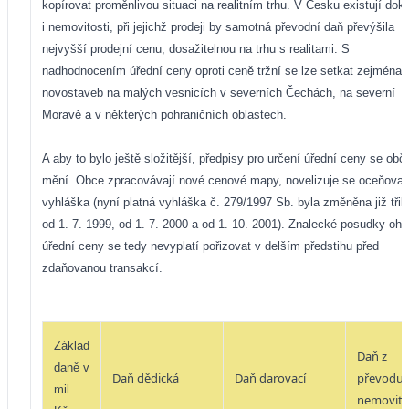
kopírovat proměnlivou situaci na realitním trhu. V Česku existují dok
i nemovitosti, při jejichž prodeji by samotná převodní daň převýšila
nejvyšší prodejní cenu, dosažitelnou na trhu s realitami. S
nadhodnocením úřední ceny oproti ceně tržní se lze setkat zejména 
novostaveb na malých vesnicích v severních Čechách, na severní
Moravě a v některých pohraničních oblastech.
A aby to bylo ještě složitější, předpisy pro určení úřední ceny se obč
mění. Obce zpracovávají nové cenové mapy, novelizuje se oceňovac
vyhláška (nyní platná vyhláška č. 279/1997 Sb. byla změněna již třikr
od 1. 7. 1999, od 1. 7. 2000 a od 1. 10. 2001). Znalecké posudky ohl
úřední ceny se tedy nevyplatí pořizovat v delším předstihu před
zdaňovanou transakcí.
Základ
Daň
z
daně
v
Daň dědická
Daň darovací
převodu
mil.
nemovito