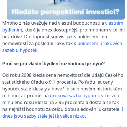
Mnoho z nás uvažuje nad vlastní budoucností a
vlastním
bydlením
, které je dnes dostupnější pro mnohem více lidí
než dříve. Dostupnost souvisí jak s poklesem cen
nemovitostí za poslední roky, tak s
poklesem úrokových
sazeb u hypoték
.
Proč se pro vlastní bydlení rozhodnout již nyní?
Od roku 2008 klesla cena nemovitostí dle údajů Českého
statistického úřadu o 9,1 procenta. Po řadu let ceny
hypoték stále klesaly a hovořilo se o novém historickém
minimu, až průměrná
úroková sazba hypoték
v červnu
minulého roku klesla na 2,95 procenta a dostala se tak
na nejnižší hodnotu za celou dobu sledování ukazatele.
I
dnes jsou sazby stále ještě
velice
nízko
.