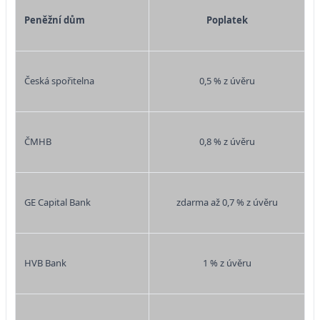
Peněžní dům
Poplatek
Česká spořitelna
0,5 % z úvěru
ČMHB
0,8 % z úvěru
GE Capital Bank
zdarma až 0,7 % z úvěru
HVB Bank
1 % z úvěru