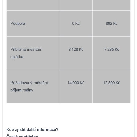
0 Kč
892 Kč
Podpora
8 128 Kč
7 236 Kč
Přibližná měsíční
splátka
14 000 Kč
12 800 Kč
Požadovaný měsíční
příjem rodiny
Kde zjistit další informace?
Česká spořitelna