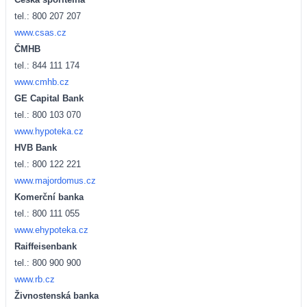
tel.: 800 207 207
www.csas.cz
ČMHB
tel.: 844 111 174
www.cmhb.cz
GE Capital Bank
tel.: 800 103 070
www.hypoteka.cz
HVB Bank
tel.: 800 122 221
www.majordomus.cz
Komerční banka
tel.: 800 111 055
www.ehypoteka.cz
Raiffeisenbank
tel.: 800 900 900
www.rb.cz
Živnostenská banka