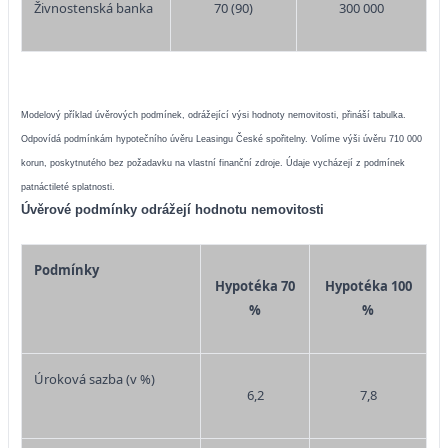
Živnostenská banka
70 (90)
300 000
Modelový příklad úvěrových podmínek, odrážející výsi hodnoty nemovitosti, přináší tabulka.
Odpovídá podmínkám hypotečního úvěru Leasingu České spořitelny. Volíme výši úvěru 710 000
korun, poskytnutého bez požadavku na vlastní finanční zdroje. Údaje vycházejí z podmínek
patnáctileté splatnosti.
Úvěrové podmínky odrážejí hodnotu nemovitosti
Podmínky
Hypotéka 70
Hypotéka 100
%
%
Úroková sazba (v %)
6,2
7,8