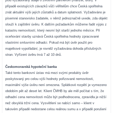
jsou vyžadovány údaje o životním partnerovi (manžel, druh). V
případě existujících závazků vůči věřitelům chce Česká spořitelna
znát aktuální výši jejích zůstatků a datum splatnosti. Vyžadováno je
písemné stanovisko žadatele, v němž jednoznačně uvede, zda objekt
slouží k zajištění úvěru. K dalším požadavkům můžeme řadit výpis z
katastru nemovitostí, který nesmí být starší jednoho měsíce. Při
oceňování stavby uznává Česká spořitelna hodnoty zpracované
vlastními smluvními odhadci. Pokud má být úvěr použit pro
majetkové vypořádání, je rovněž vyžadována dohoda příslušných
stran. Vyřízení úvěru trvá 7 až 10 dnů.
Českomoravská hypoteční banka
Také tento bankovní ústav má mezi svými produkty úvěr
poskytovaný pro celou výši hodnoty pořizované nemovitosti,
maximální výše úvěru není omezena. Splátkové rozpětí je vymezeno
obdobím pět až deset let. Klient ČMHB by ale měl počítat s tím, že
odhadní cena nemovitosti může být podhodnocena, zpravidla je nižší
než obvyklá tržní cena. Vysvětlení se nabízí samo – klient v
takovém případě nedostane celou reálnou sumu a v případě porušení