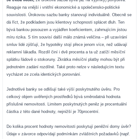
Reaguje na vnější i vnitřní ekonomické a společensko-politické
souvislosti. Úrokovou sazbu banky stanovují individuálně. Obecně se
dá říct, že podkladem jsou klientovy schopnosti splácet dluh. Ten
bývá bankou posouzen a vyjádřen koeficientem, zahrnujícím jistou
míru rizika. S tím souvisí další málo známá veličina – při uzavírání
smluv lidé zjišťují, že hypotéky stojí přece jenom více, než udávají
reklamní lákadla. Rozdíl činí i dvě procenta a ta už zatíží měsíční
splátku řádově o stokoruny. Zkrátka měsíční platby mohou být při
jednotném zadání rozdílné. Také proto nelze v následujícím textu
vycházet ze zcela identických porovnání.
Jednotlivé banky se odlišují také výší poskytnutého úvěru. Pro
celkový objem uvěřených prostředků bývá směrodatná hodnota
příslušné nemovitosti. Limitem poskytnutých peněz je procentuální
částka z této dané hodnoty, nejnižší je 70procentní.
Do kolika procent hodnoty nemovitosti poskytují peněžní domy úvěr?
Údaje v závorce odpovídají podmínkám zvláštních požadavků (např.