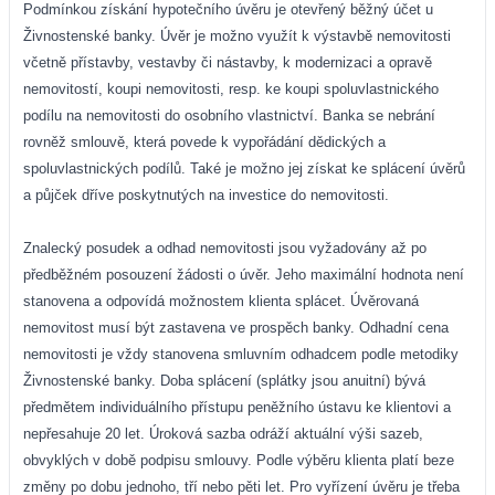
Podmínkou získání hypotečního úvěru je otevřený běžný účet u
Živnostenské banky. Úvěr je možno využít k výstavbě nemovitosti
včetně přístavby, vestavby či nástavby, k modernizaci a opravě
nemovitostí, koupi nemovitosti, resp. ke koupi spoluvlastnického
podílu na nemovitosti do osobního vlastnictví. Banka se nebrání
rovněž smlouvě, která povede k vypořádání dědických a
spoluvlastnických podílů. Také je možno jej získat ke splácení úvěrů
a půjček dříve poskytnutých na investice do nemovitosti.
Znalecký posudek a odhad nemovitosti jsou vyžadovány až po
předběžném posouzení žádosti o úvěr. Jeho maximální hodnota není
stanovena a odpovídá možnostem klienta splácet. Úvěrovaná
nemovitost musí být zastavena ve prospěch banky. Odhadní cena
nemovitosti je vždy stanovena smluvním odhadcem podle metodiky
Živnostenské banky. Doba splácení (splátky jsou anuitní) bývá
předmětem individuálního přístupu peněžního ústavu ke klientovi a
nepřesahuje 20 let. Úroková sazba odráží aktuální výši sazeb,
obvyklých v době podpisu smlouvy. Podle výběru klienta platí beze
změny po dobu jednoho, tří nebo pěti let. Pro vyřízení úvěru je třeba