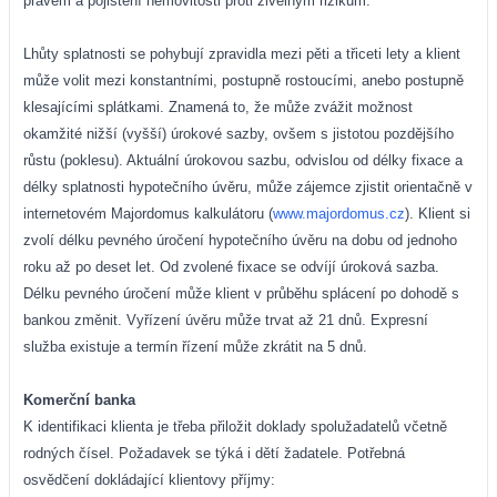
právem a pojištění nemovitosti proti živelným rizikům.
Lhůty splatnosti se pohybují zpravidla mezi pěti a třiceti lety a klient
může volit mezi konstantními, postupně rostoucími, anebo postupně
klesajícími splátkami. Znamená to, že může zvážit možnost
okamžité nižší (vyšší) úrokové sazby, ovšem s jistotou pozdějšího
růstu (poklesu). Aktuální úrokovou sazbu, odvislou
od délky fixace a
délky splatnosti hypoteční
ho úvěru, může zájemce zjistit orientačně
v
internetovém Majordomus kalkulátoru
(
www.majordomus.cz
). Klient si
zvolí délku pevného úročení hypotečního úvěru na dobu od jednoho
roku až po deset let. Od zvolené fixace se odvíjí úroková sazba.
Délku pevného úročení může klient v průběhu splácení po dohodě s
bankou změnit. Vyřízení úvěru může trvat až 21 dnů. Expresní
služba existuje a termín řízení může zkrátit na 5 dnů.
Komerční banka
K identifikaci klienta je třeba přiložit doklady spolužadatelů včetně
rodných čísel. Požadavek se týká i dětí žadatele. Potřebná
osvědčení dokládající klientovy příjmy: