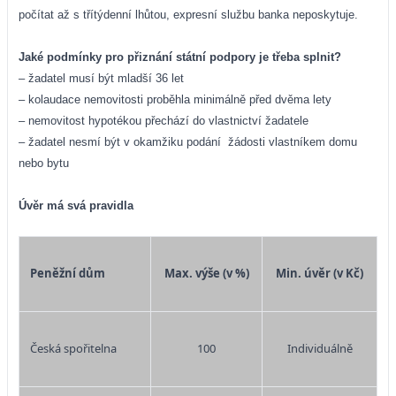
počítat až s třítýdenní lhůtou, expresní službu banka neposkytuje.
Jaké podmínky pro přiznání státní podpory je třeba splnit?
– žadatel musí být mladší 36 let
– kolaudace nemovitosti proběhla minimálně před dvěma lety
– nemovitost hypotékou přechází do vlastnictví žadatele
– žadatel nesmí být v okamžiku podání
žádosti vlastníkem domu
nebo bytu
Úvěr má svá pravidla
Peněžní dům
Max. výše (v %)
Min. úvěr (v Kč)
Česká spořitelna
100
Individuálně