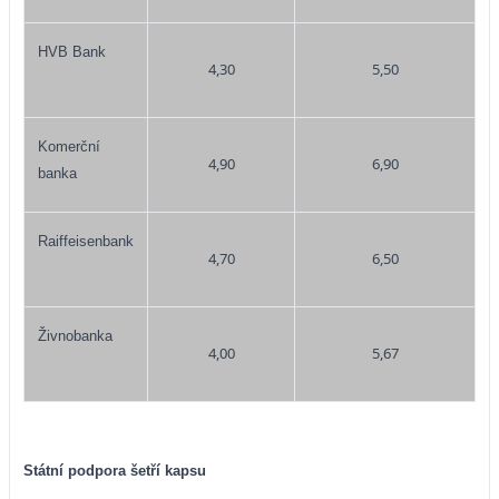
HVB Bank
4,30
5,50
Komerční
4,90
6,90
banka
Raiffeisenbank
4,70
6,50
Živnobanka
4,00
5,67
Státní podpora šetří kapsu