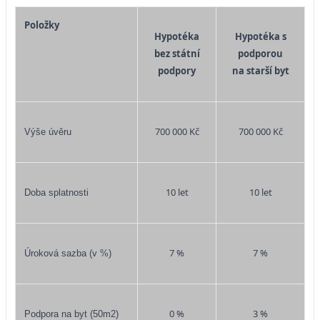
Položky
Hypotéka
Hypotéka s
bez státní
podporou
podpory
na starší byt
700 000 Kč
700 000 Kč
Výše úvěru
10 let
10 let
Doba splatnosti
7 %
7 %
Úroková sazba (v %)
0 %
3 %
Podpora na byt (50m2)