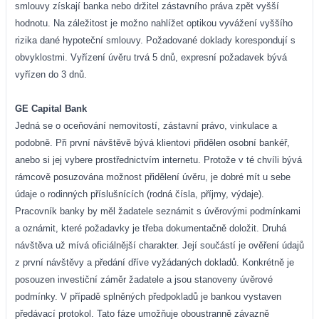
smlouvy získají banka nebo držitel zástavního práva zpět vyšší
hodnotu. Na záležitost je možno nahlížet optikou vyvážení vyššího
rizika dané hypoteční smlouvy. Požadované doklady korespondují s
obvyklostmi. Vyřízení úvěru trvá 5 dnů, expresní požadavek bývá
vyřízen do 3 dnů.
GE Capital Bank
Jedná se o oceňování nemovitostí, zástavní právo, vinkulace a
podobně. Při první návštěvě bývá klientovi přidělen osobní bankéř,
anebo si jej vybere prostřednictvím internetu. Protože v té chvíli bývá
rámcově posuzována možnost přidělení úvěru, je dobré mít u sebe
údaje o rodinných příslušnících (rodná čísla, příjmy, výdaje).
Pracovník banky by měl žadatele seznámit s úvěrovými podmínkami
a oznámit, které požadavky je třeba dokumentačně doložit. Druhá
návštěva už mívá oficiálnější charakter. Její součástí je ověření údajů
z první návštěvy a předání dříve vyžádaných dokladů. Konkrétně je
posouzen investiční záměr žadatele a jsou stanoveny úvěrové
podmínky. V případě splněných předpokladů je bankou vystaven
předávací protokol. Tato fáze umožňuje oboustranně závazně