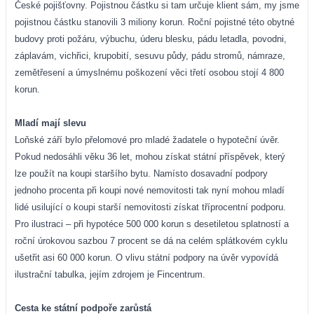
České pojišťovny. Pojistnou částku si tam určuje klient sám, my jsme
pojistnou částku stanovili 3 miliony korun. Roční pojistné této obytné
budovy proti požáru, výbuchu, úderu blesku, pádu letadla, povodni,
záplavám, vichřici, krupobití, sesuvu půdy, pádu stromů, námraze,
zemětřesení a úmyslnému poškození věci třetí osobou stojí 4 800
korun.
Mladí mají slevu
Loňské září bylo přelomové pro mladé žadatele o hypoteční úvěr.
Pokud nedosáhli věku 36 let, mohou získat státní příspěvek, který
lze použít na koupi staršího bytu. Namísto dosavadní podpory
jednoho procenta při koupi nové nemovitosti tak nyní mohou mladí
lidé usilující o koupi starší nemovitosti získat tříprocentní podporu.
Pro ilustraci – při hypotéce 500 000 korun s desetiletou splatností a
roční úrokovou sazbou 7 procent se dá na celém splátkovém cyklu
ušetřit asi 60 000 korun. O vlivu státní podpory na úvěr vypovídá
ilustrační tabulka, jejím zdrojem je Fincentrum.
Cesta ke státní podpoře zarůstá