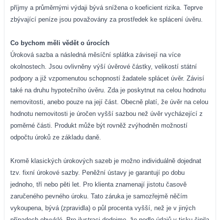
příjmy a průměrnými výdaji bývá snížena o koeficient rizika. Teprve
zbývající peníze jsou považovány za prostředek ke splácení úvěru.
Co bychom měli vědět o úrocích
Úroková sazba a následná měsíční splátka závisejí na více
okolnostech. Jsou ovlivněny výší úvěrové částky, velikostí státní
podpory a již vzpomenutou schopností žadatele splácet úvěr. Závisí
také na druhu hypotečního úvěru. Zda je poskytnut na celou hodnotu
nemovitosti, anebo pouze na její část. Obecně platí, že úvěr na celou
hodnotu nemovitosti je úročen vyšší sazbou než úvěr vycházející z
poměrné části. Produkt může být rovněž zvýhodněn možností
odpočtu úroků ze základu daně.
Kromě klasických úrokových sazeb je možno individuálně dojednat
tzv. fixní úrokové sazby. Peněžní ústavy je garantují po dobu
jednoho, tří nebo pěti let. Pro klienta znamenají jistotu časově
zaručeného pevného úroku. Tato záruka je samozřejmě něčím
vykoupena, bývá (zpravidla) o půl procenta vyšší, než je v jiných
případech obvyklé. Pro ilustraci dodejme, že podle údajů v tisku činila