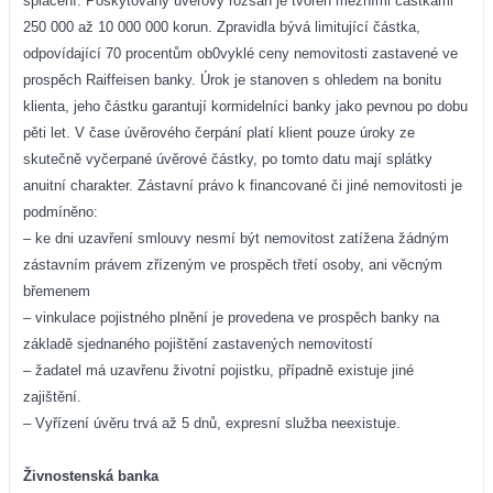
splácení. Poskytovaný úvěrový rozsah je tvořen mezními částkami
250 000 až 10 000 000 korun. Zpravidla bývá limitující částka,
odpovídající 70 procentům ob0vyklé ceny nemovitosti zastavené ve
prospěch Raiffeisen banky. Úrok je stanoven s ohledem na bonitu
klienta, jeho částku garantují kormidelníci banky jako pevnou po dobu
pěti let. V čase úvěrového čerpání platí klient pouze úroky ze
skutečně vyčerpané úvěrové částky, po tomto datu mají splátky
anuitní charakter. Zástavní právo k financované či jiné nemovitosti je
podmíněno:
– ke dni uzavření smlouvy nesmí být nemovitost zatížena žádným
zástavním právem zřízeným ve prospěch třetí osoby, ani věcným
břemenem
– vinkulace pojistného plnění je provedena ve prospěch banky na
základě sjednaného pojištění zastavených nemovitostí
– žadatel má uzavřenu životní pojistku, případně existuje jiné
zajištění.
– Vyřízení úvěru trvá až 5 dnů, expresní služba neexistuje.
Živnostenská banka