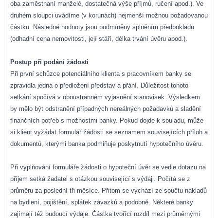
oba zaměstnaní manželé, dostatečná výše příjmů, ručení apod.). Ve
druhém sloupci uvádíme (v korunách) nejmenší možnou požadovanou
částku. Následné hodnoty jsou podmíněny splněním předpokladů
(odhadní cena nemovitosti, její stáří, délka trvání úvěru apod.).
Postup při podání žádosti
Při první schůzce potenciálního klienta s pracovníkem banky se
zpravidla jedná o předložení představ a přání. Důležitost tohoto
setkání spočívá v oboustranném vyjasnění stanovisek. Výsledkem
by mělo být odstranění případných nereálných požadavků a sladění
finančních potřeb s možnostmi banky. Pokud dojde k souladu, může
si klient vyžádat formulář žádosti se seznamem souvisejících příloh a
dokumentů, kterými banka podmiňuje poskytnutí hypotečního úvěru.
Při vyplňování formuláře žádosti o hypoteční úvěr se vedle dotazu na
příjem setká žadatel s otázkou související s výdaji. Počítá se z
průměru za poslední tři měsíce. Přitom se vychází ze součtu nákladů
na bydlení, pojištění, splátek závazků a podobně. Některé banky
zajímají též budoucí výdaje. Částka tvořící rozdíl mezi průměrnými