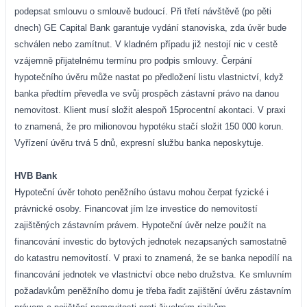
podepsat smlouvu o smlouvě budoucí. Při třetí návštěvě (po pěti
dnech) GE Capital Bank garantuje vydání stanoviska, zda úvěr bude
schválen nebo zamítnut. V kladném případu již nestojí nic v cestě
vzájemně přijatelnému termínu pro podpis smlouvy. Čerpání
hypotečního úvěru může nastat po předložení listu vlastnictví, když
banka předtím převedla ve svůj prospěch zástavní právo na danou
nemovitost. Klient musí složit alespoň 15procentní akontaci. V praxi
to znamená, že pro milionovou hypotéku stačí složit 150 000 korun.
Vyřízení úvěru trvá
5 dnů, expresní službu banka neposkytuje.
HVB Bank
Hypoteční úvěr tohoto peněžního ústavu mohou čerpat fyzické i
právnické osoby. Financovat jím lze investice do nemovitostí
zajištěných zástavním právem. Hypoteční úvěr nelze použít na
financování investic do bytových jednotek nezapsaných samostatně
do katastru nemovitostí. V praxi to znamená, že se banka nepodílí na
financování jednotek ve vlastnictví obce nebo družstva. Ke smluvním
požadavkům peněžního domu je třeba řadit zajištění úvěru zástavním