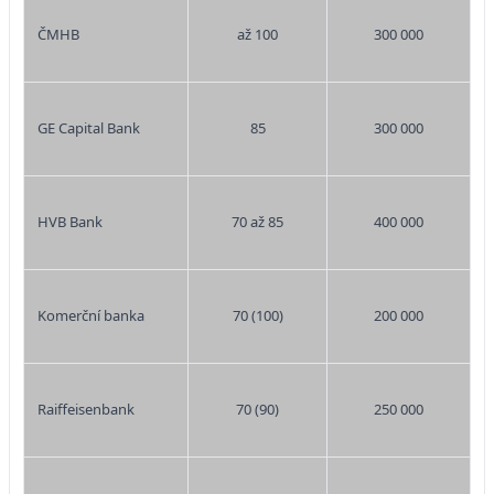
ČMHB
až 100
300 000
GE Capital Bank
85
300 000
HVB Bank
70 až 85
400 000
Komerční banka
70 (100)
200 000
Raiffeisenbank
70 (90)
250 000