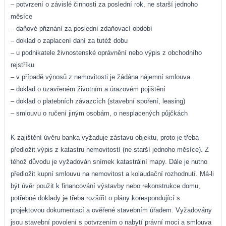
– potvrzení o závislé činnosti za poslední rok, ne starší jednoho
měsíce
– daňové přiznání za poslední zdaňovací období
– doklad o zaplacení daní za tutéž dobu
– u podnikatele živnostenské oprávnění nebo výpis z obchodního
rejstříku
– v případě výnosů z nemovitosti je žádána nájemní smlouva
– doklad o uzavřeném životním a úrazovém pojištění
– doklad o platebních závazcích (stavební spoření, leasing)
– smlouvu o ručení jiným osobám, o nesplacených půjčkách
K zajištění úvěru banka vyžaduje zástavu objektu, proto je třeba
předložit výpis z katastru nemovitostí (ne starší jednoho měsíce). Z
téhož důvodu je vyžadován snímek katastrální mapy. Dále je nutno
předložit kupní smlouvu na nemovitost a kolaudační rozhodnutí. Má-li
být úvěr použit k financování výstavby nebo rekonstrukce domu,
potřebné doklady je třeba rozšířit o plány korespondující s
projektovou dokumentací a ověřené stavebním úřadem. Vyžadovány
jsou stavební povolení s potvrzením o nabytí právní moci a smlouva