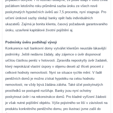
počátkem letošního roku průměrná sazba úroku ze všech nově
poskytnutých hypotečních úvěrů asi 7,5 procenta, nyní stagnuje. Pro
určení úrokové sazby sledují banky opět řadu individuálních
ukazatelů. Zajímá je bonita klienta, časový požadavek garantovaného
úroku, uzavřené kapitálové životní pojištění aj.
Podmínky úvěru podléhají vývoji
Konkurence nutí bankovní domy vytvářet klientům neustále lákavější
podmínky. Ještě nedávno žádaly, aby zájemce o úvěr disponoval
určitou částkou peněz v hotovosti. Zpravidla neposkytly úvěr žadateli,
který neprokázal vlastní úspory v objemu deseti až třiceti procent z
celkové hodnoty nemovitosti. Nyní se situace rychle mění. V řadě
peněžních domů je možno získat hypotéku na celou hodnotu
nemovitosti, ne vždy bývá žádána záloha. Také účel poskytnutých
prostředků se postupně rozšiřuje. Banky jsou nyní ochotny
poskytnout úvěr i na rekonstrukce domů. Pro kladné vyřízení žádosti
je však nutné pojištění objektu. Výše pojistného se liší v závislosti na
produktu konkrétního peněžního domu, pro ilustraci jsme zašli do