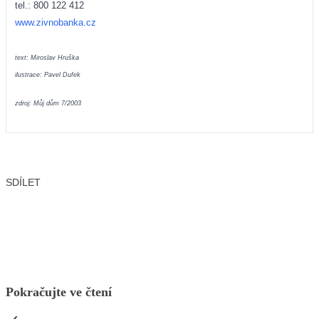
tel.: 800 122 412
www.zivnobanka.cz
text: Miroslav Hruška
ilustrace: Pavel Dufek
zdroj: Můj dům 7/2003
SDÍLET
Facebook
X
LinkedIn
Email
Pokračujte ve čtení