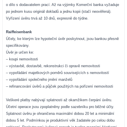
o dílo s dodavatelem prací. Až na výjimky Komerční banka vyžaduje
po jednom kusu originál dokladů a jednu kopii (stačí neověřená).
Vyřízení úvěru trvá až 10 dnů, expresně do týdne.
Raiffeisenbank
Účely, ke kterým lze hypoteční úvěr poskytnout, jsou bankou přesně
specifikovány.
Úvěr je určen ke:
– koupi nemovitosti
– výstavbě, dostavbě, rekonstrukci či opravě nemovitosti
– vypořádání majetkových poměrů souvisejících s nemovitostí
– vypořádání společného jmění manželů
– refinancování úvěrů a půjček použitých na pořízení nemovitosti
Veškeré platby nabývají splatnosti až okamžikem čerpání úvěru.
Účetní operace jsou zpoplatněny podle sazebníku pro běžné účty.
Splatnost úvěru je ohraničena maximální dobou 20 let a minimální
dobou 5 let. Podmínkou je produktivní věk žadatele po celou dobu