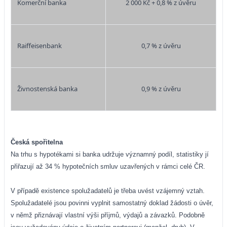
Komerční banka
2 000 Kč + 0,8 % z úvěru
Raiffeisenbank
0,7 % z úvěru
Živnostenská banka
0,9 % z úvěru
Česká spořitelna
Na trhu s hypotékami si banka udržuje významný podíl, statistiky jí
přiřazují až 34 % hypotečních smluv uzavřených v rámci celé ČR.
V případě existence spolužadatelů je třeba uvést vzájemný vztah.
Spolužadatelé jsou povinni vyplnit samostatný doklad žádosti o úvěr,
v němž přiznávají vlastní výši příjmů, výdajů a závazků. Podobně