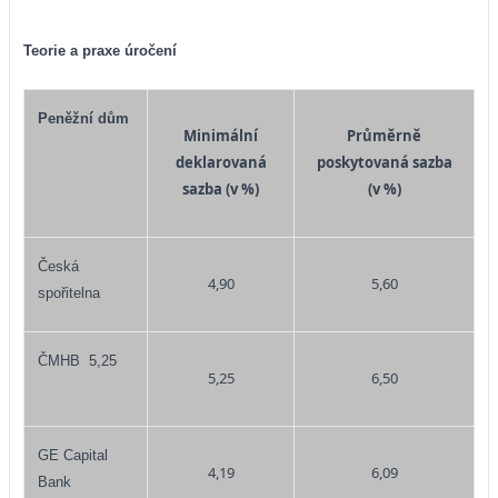
Teorie a praxe úročení
Peněžní dům
Minimální
Průměrně
deklarovaná
poskytovaná sazba
sazba (v %)
(v %)
Česká
4,90
5,60
spořitelna
ČMHB
5,25
5,25
6,50
GE Capital
4,19
6,09
Bank