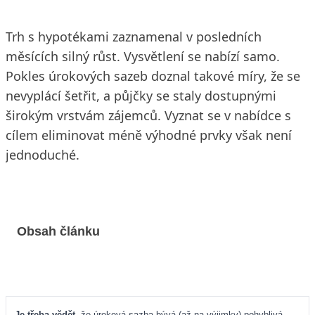
Trh s hypotékami zaznamenal v posledních
měsících silný růst. Vysvětlení se nabízí samo.
Pokles úrokových sazeb doznal takové míry, že se
nevyplácí šetřit, a půjčky se staly dostupnými
širokým vrstvám zájemců. Vyznat se v nabídce s
cílem eliminovat méně výhodné prvky však není
jednoduché.
Obsah článku
Je třeba vědět,
že úroková sazba bývá (až na výjimky) pohyblivá.