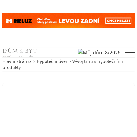
Skip to content
Men
Hlavní stránka
>
Hypoteční úvěr
> Vývoj trhu s hypotečními
produkty
Zpět na Hypoteční úvěr
HYPOTEČNÍ ÚVĚR
Vývoj trhu s hypotečními produkty
24. 9. 2003
18 min. čtení