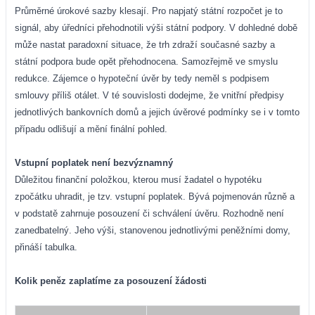
Průměrné úrokové sazby klesají. Pro napjatý státní rozpočet je to
signál, aby úředníci přehodnotili výši státní podpory. V dohledné době
může nastat paradoxní situace, že trh zdraží současné sazby a
státní podpora bude opět přehodnocena. Samozřejmě ve smyslu
redukce. Zájemce o hypoteční úvěr by tedy neměl s podpisem
smlouvy příliš otálet. V té souvislosti dodejme, že vnitřní předpisy
jednotlivých bankovních domů a jejich úvěrové podmínky se i v tomto
případu odlišují a mění finální pohled.
Vstupní poplatek není bezvýznamný
Důležitou finanční položkou, kterou musí žadatel o hypotéku
zpočátku uhradit, je tzv. vstupní poplatek. Bývá pojmenován různě a
v podstatě zahrnuje posouzení či schválení úvěru. Rozhodně není
zanedbatelný. Jeho výši, stanovenou jednotlivými peněžními domy,
přináší tabulka.
Kolik peněz zaplatíme za posouzení žádosti