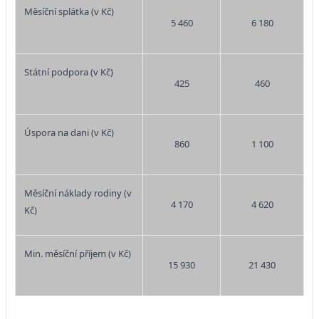
Měsíční splátka (v Kč)
5 460
6 180
Státní podpora (v Kč)
425
460
Úspora na dani (v Kč)
860
1 100
Měsíční náklady rodiny (v
4 170
4 620
Kč)
Min. měsíční příjem (v Kč)
15 930
21 430