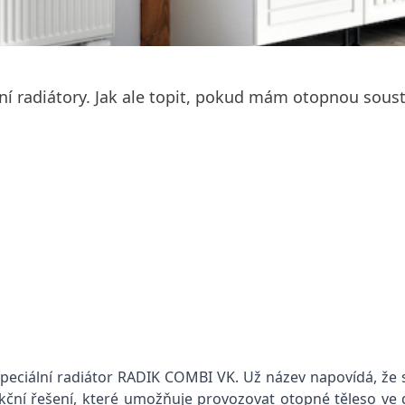
í radiátory. Jak ale topit, pokud mám otopnou soust
ciální radiátor RADIK COMBI VK. Už název napovídá, že se
kční řešení, které umožňuje provozovat otopné těleso ve 