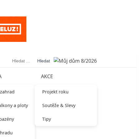
Vyhledávání
A
AKCE
 zahrad
Projekt roku
alkony a ploty
Soutěže & Slevy
 bazény
Tipy
ahradu