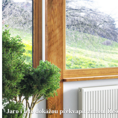
Jaro i léto dokážou překvapit zimou. Ře