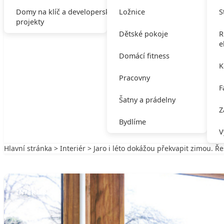
Domy na klíč a developerské
Ložnice
S
projekty
Dětské pokoje
R
e
Domácí fitness
K
Pracovny
F
Šatny a prádelny
Z
Bydlíme
V
Hlavní stránka
>
Interiér
> Jaro i léto dokážou překvapit zimou. 
Zpět na Interiér
INTERIÉR