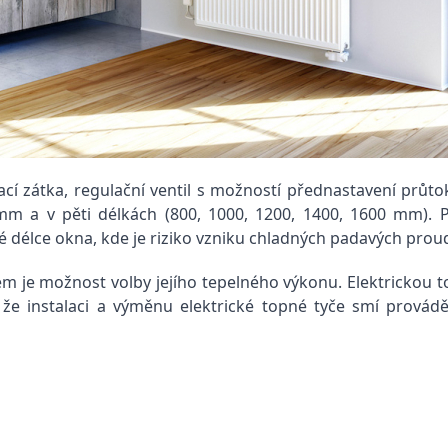
ací zátka, regulační ventil s možností přednastavení průt
mm a v pěti délkách (800, 1000, 1200, 1400, 1600 mm). P
 délce okna, kde je riziko vzniku chladných padavých prou
m je možnost volby jejího tepelného výkonu. Elektrickou to
 že instalaci a výměnu elektrické topné tyče smí provád