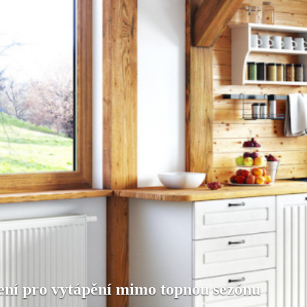
šení pro vytápění mimo topnou sezónu