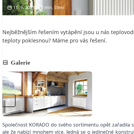
11. 9. 2023
2 min. čtení
Nejběžnějším řešením vytápění jsou u nás teplovodn
teploty poklesnou? Máme pro vás řešení.
Galerie
Společnost KORADO do svého sortimentu opět zařadila spe
ale že nabízí mnohem více. Jedná se o jedinečné konstru