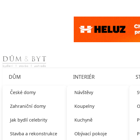
Skip to content
DŮM
INTERIÉR
S
České domy
Návštěvy
S
Zahraniční domy
Koupelny
O
Jak bydlí celebrity
Kuchyně
P
Stavba a rekonstrukce
Obývací pokoje
P