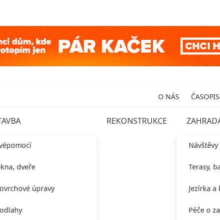
O NÁS
ČASOPIS
TAVBA
REKONSTRUKCE
ZAHRAD
vépomocí
Návštěvy
kna, dveře
Terasy, b
ovrchové úpravy
Jezírka a
odlahy
Péče o z