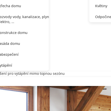
třecha domu
Květiny
ozvody vody, kanalizace, plynu,
Odpočine
lektro, …
onstrukce domu
asáda domu
abezpečení
ytápění
Řešení pro vytápění mimo topnou sezónu