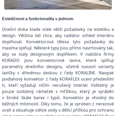
Estetičnost a funkcionalita v jednom
Dnešní doba klade stále větší požadavky na estetiku a
design. Většina lidí chce, aby radiátor vzhled interiéru
doplňoval. Konvektorová tělesa tyto požadavky do
maxima splňují. Některé typy jsou přímo navrhovány tak,
aby se staly designovým doplňkem. V nabídce firmy
KORADO jsou konvektorové lavice, které splňují
parametry dnešního designu, včetně luxusní varianty
lavičky s dřevěnou deskou z řady KORALINE. Naopak
podlahový konvektor z řady KORAFLEX ocení především
ti, kteří vyžadují ničím nerušený interiér. Viditelný je
pouze ozdobný rámeček s mřížkou, který je vyráběn
v široké škále barev i typů. Konvektor je vhodný do
běžných místností. Díky tomu, že je vyroben z nerezové
oceli a obsahuje odtok vody s dělící příčkou pro ochranu