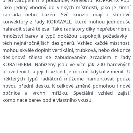
před zatopením je podlahový konvektor KORAFLEX Pool
jako jediný vhodný do vlhkých místností, jako je zimní
zahrada nebo bazén. Své kouzlo mají i stěnové
konvektory z řady KORAWALL, které mohou jednoduše
nahradit stará tělesa. Také radiátory díky nepřebernému
množství barev a typů dokážou uspokojit požadavky i
těch nejnáročnějších designérů. Vzhled každé místnosti
mohou skvěle doplnit vertikální, trubková, nebo dokonce
designová tělesa se zabudovaným zrcadlem z řady
KORATHERM. Nabízeny jsou ve více jak 200 barevných
provedeních a jejich vzhled je možné kdykoliv měnit. U
některých typů radiátorů můžeme namontovat pouze
novou přední desku. K celkové změně pomohou i nové
bočnice a vrchní mřížku. Speciální vzhled zajistí
kombinace barev podle vlastního vkusu.