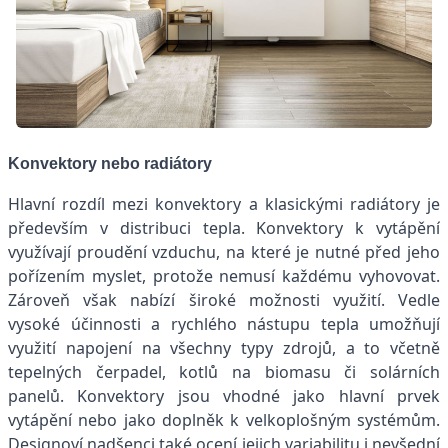
Konvektory nebo radiátory
Hlavní rozdíl mezi konvektory a klasickými radiátory je
především v distribuci tepla. Konvektory k vytápění
využívají proudění vzduchu, na které je nutné před jeho
pořízením myslet, protože nemusí každému vyhovovat.
Zároveň však nabízí široké možnosti využití. Vedle
vysoké účinnosti a rychlého nástupu tepla umožňují
využití napojení na všechny typy zdrojů, a to včetně
tepelných čerpadel, kotlů na biomasu či solárních
panelů. Konvektory jsou vhodné jako hlavní prvek
vytápění nebo jako doplněk k velkoplošným systémům.
Designoví nadšenci také ocení jejich variabilitu i nevšední