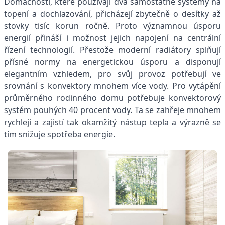
Domácnosti, které používají dva samostatné systémy na
topení a dochlazování, přicházejí zbytečně o desítky až
stovky tisíc korun ročně. Proto významnou úsporu
energií přináší i možnost jejich napojení na centrální
řízení technologií. Přestože moderní radiátory splňují
přísné normy na energetickou úsporu a disponují
elegantním vzhledem, pro svůj provoz potřebují ve
srovnání s konvektory mnohem více vody. Pro vytápění
průměrného rodinného domu potřebuje konvektorový
systém pouhých 40 procent vody. Ta se zahřeje mnohem
rychleji a zajistí tak okamžitý nástup tepla a výrazně se
tím snižuje spotřeba energie.