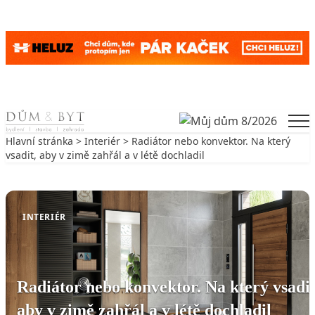
Skip to content
Men
Hlavní stránka
>
Interiér
> Radiátor nebo konvektor. Na který
vsadit, aby v zimě zahřál a v létě dochladil
Zpět na Interiér
INTERIÉR
Radiátor nebo konvektor. Na který vsadit
aby v zimě zahřál a v létě dochladil