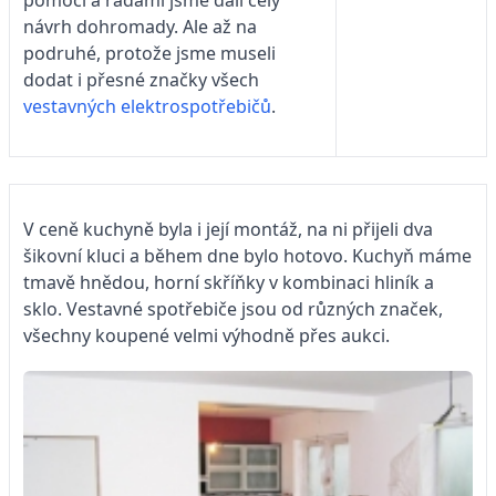
pomocí a radami jsme dali celý
návrh dohromady. Ale až na
podruhé, protože jsme museli
dodat i přesné značky všech
vestavných elektrospotřebičů
.
V ceně kuchyně byla i její montáž, na ni přijeli dva
šikovní kluci a během dne bylo hotovo. Kuchyň máme
tmavě hnědou, horní skříňky v kombinaci hliník a
sklo. Vestavné spotřebiče jsou od různých značek,
všechny koupené velmi výhodně přes aukci.