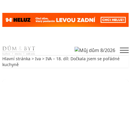
Skip to content
Men
Hlavní stránka
>
Iva
> IVA – 18. díl: Dočkala jsem se pořádné
kuchyně
Zpět na Iva
IVA
IVA – 18. díl: Dočkala jsem se
pořádné kuchyně
2. 4. 2011
3 min. čtení