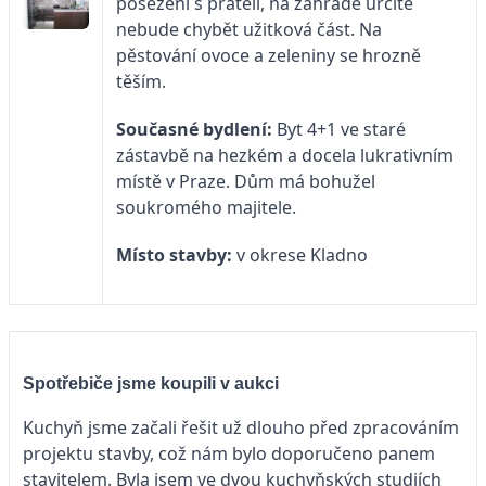
posezení s přáteli, na zahradě určitě
nebude chybět užitková část. Na
pěstování ovoce a zeleniny se hrozně
těším.
Současné bydlení:
Byt 4+1 ve staré
zástavbě na hezkém a docela lukrativním
místě v Praze. Dům má bohužel
soukromého majitele.
Místo stavby:
v okrese Kladno
Spotřebiče jsme koupili v aukci
Kuchyň jsme začali řešit už dlouho před zpracováním
projektu stavby, což nám bylo doporučeno panem
stavitelem. Byla jsem ve dvou kuchyňských studiích