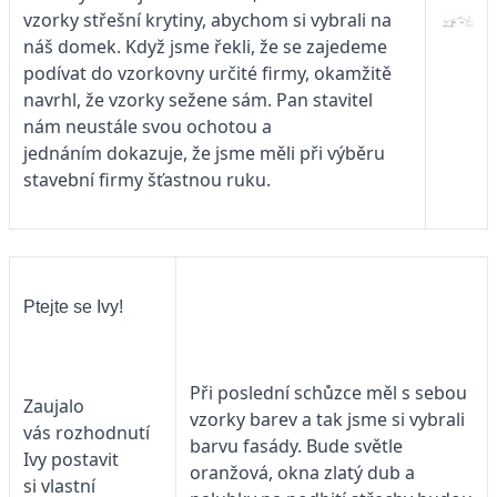
vzorky střešní krytiny, abychom si vybrali na
náš domek. Když jsme řekli, že se zajedeme
podívat do vzorkovny určité firmy, okamžitě
navrhl, že vzorky sežene sám. Pan stavitel
nám neustále svou ochotou a
jednáním dokazuje, že jsme měli při výběru
stavební firmy šťastnou ruku.
Ptejte se Ivy!
Při poslední schůzce měl s sebou
Zaujalo
vzorky barev a tak jsme si vybrali
vás rozhodnutí
barvu fasády. Bude světle
Ivy postavit
oranžová, okna zlatý dub a
si vlastní