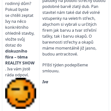
palubky na podbití střechy budou
rodinný dům?
podobné barvě zlatý dub. Pan
Pokud byste
stavitel nám také dal dvě volné
se chtěli zeptat
vstupenky na veletrh střech,
Ivy na něco
abychom si vybrali u určitých
konkrétního
firem jak barvu a tvar střešní
ohledně stavby,
tašky, tak i barvu okapů. O
vložte svůj
barevnosti střechy a okapů
dotaz do
máme momentálně již jasno,
diskuzního
budou antracitové.
fóra – téma
REALITY SHOW
Příští týden podepíšeme
. Iva vám jistě
smlouvu.
ráda odpoví.
Iva