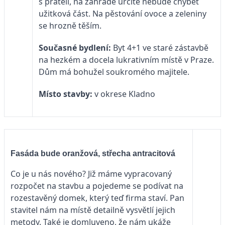
s přáteli, na zahradě určitě nebude chybět
užitková část. Na pěstování ovoce a zeleniny
se hrozně těším.
Současné bydlení:
Byt 4+1 ve staré zástavbě
na hezkém a docela lukrativním místě v Praze.
Dům má bohužel soukromého majitele.
Místo stavby:
v okrese Kladno
Fasáda bude oranžová, střecha antracitová
Co je u nás nového? Již máme vypracovaný
rozpočet na stavbu a pojedeme se podívat na
rozestavěný domek, který teď firma staví. Pan
stavitel nám na místě detailně vysvětlí jejich
metody. Také je domluveno, že nám ukáže