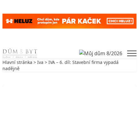
Skip to content
Men
Hlavní stránka
>
Iva
> IVA – 6. díl: Stavební firma vypadá
nadějně
Zpět na Iva
IVA
IVA – 6. díl: Stavební firma vypadá
nadějně
30. 3. 2010
3 min. čtení