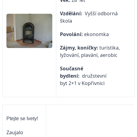
Věk:
28 let
Vzdělání:
Vyšší odborná
škola
Povolání:
ekonomka
Zájmy, koníčky:
turistika,
lyžování, plavání, aerobic
Současné
bydlení:
družstevní
byt 2+1 v Kopřivnici
Ptejte se Ivety!
Zaujalo