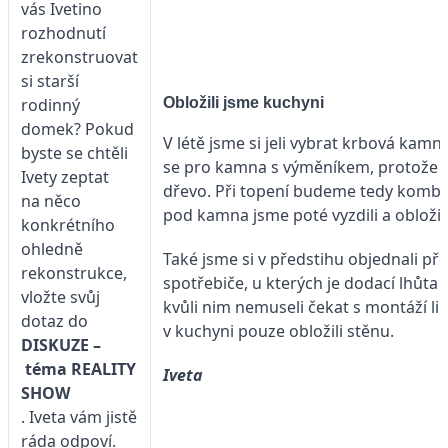
vás Ivetino
rozhodnutí
zrekonstruovat
si starší
Obložili jsme kuchyni
rodinný
domek? Pokud
V létě jsme si jeli vybrat krbová kamn
byste se chtěli
se pro kamna s výměníkem, protože 
Ivety zeptat
dřevo. Při topení budeme tedy kombin
na něco
pod kamna jsme poté vyzdili a obložili
konkrétního
ohledně
Také jsme si v předstihu objednali př
rekonstrukce,
spotřebiče, u kterých je dodací lhůta 
vložte svůj
kvůli nim nemuseli čekat s montáží li
dotaz do
v kuchyni pouze obložili stěnu.
DISKUZE –
téma
REALITY
Iveta
SHOW
. Iveta vám jistě
ráda odpoví.