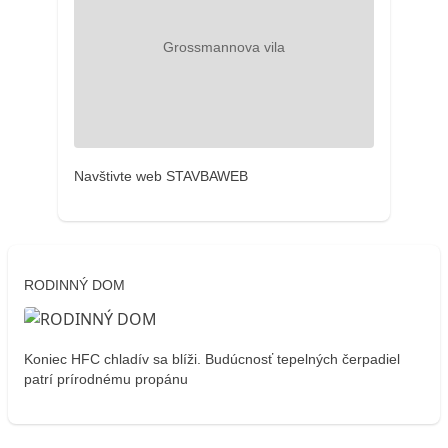
Navštivte web STAVBAWEB
RODINNÝ DOM
Koniec HFC chladív sa blíži. Budúcnosť tepelných čerpadiel
patrí prírodnému propánu