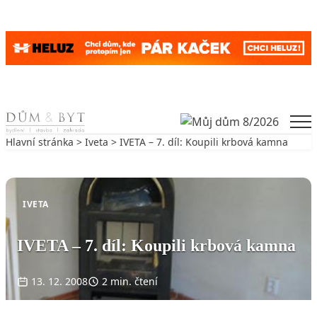
Skip to content
Men
Hlavní stránka
>
Iveta
> IVETA – 7. díl: Koupili krbová kamna
Zpět na Iveta
IVETA
IVETA – 7. díl: Koupili krbová kamna
13. 12. 2008
2 min. čtení