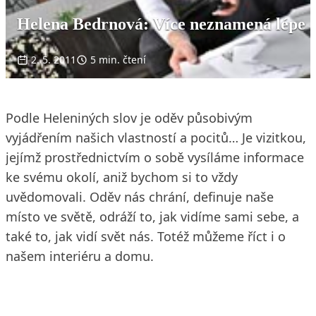
Helena Bedrnová: Více neznamená lépe
2. 5. 2011
5 min. čtení
Podle Heleniných slov je oděv působivým
vyjádřením našich vlastností a pocitů… Je vizitkou,
jejímž prostřednictvím o sobě vysíláme informace
ke svému okolí, aniž bychom si to vždy
uvědomovali. Oděv nás chrání, definuje naše
místo ve světě, odráží to, jak vidíme sami sebe, a
také to, jak vidí svět nás. Totéž můžeme říct i o
našem interiéru a domu.