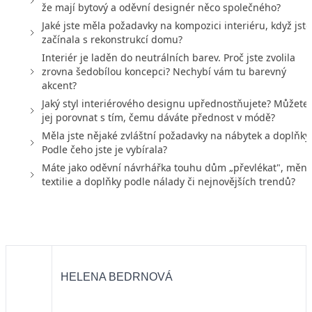
že mají bytový a oděvní designér něco společného?
Jaké jste měla požadavky na kompozici interiéru, když jste
začínala s rekonstrukcí domu?
Interiér je laděn do neutrálních barev. Proč jste zvolila
zrovna šedobílou koncepci? Nechybí vám tu barevný
akcent?
Jaký styl interiérového designu upřednostňujete? Můžete
jej porovnat s tím, čemu dáváte přednost v módě?
Měla jste nějaké zvláštní požadavky na nábytek a doplňky
Podle čeho jste je vybírala?
Máte jako oděvní návrhářka touhu dům „převlékat", měni
textilie a doplňky podle nálady či nejnovějších trendů?
HELENA BEDRNOVÁ