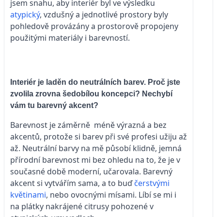
jsem snahu, aby interiér byl ve výsledku
atypický
, vzdušný a jednotlivé prostory byly
pohledově provázány a prostorově propojeny
použitými materiály i barevností.
Interiér je laděn do neutrálních barev. Proč jste
zvolila zrovna šedobílou koncepci? Nechybí
vám tu barevný akcent?
Barevnost je záměrně méně výrazná a bez
akcentů, protože si barev při své profesi užiju až
až. Neutrální barvy na mě působí klidně, jemná
přírodní barevnost mi bez ohledu na to, že je v
současné době moderní, učarovala. Barevný
akcent si vytvářím sama, a to buď
čerstvými
květinami
, nebo ovocnými mísami. Líbí se mi i
na plátky nakrájené citrusy pohozené v