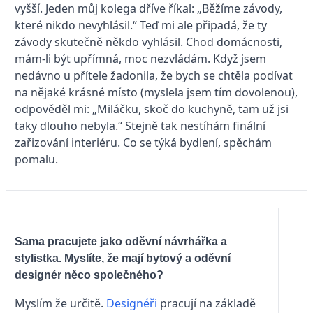
vyšší. Jeden můj kolega dříve říkal: „Běžíme závody,
které nikdo nevyhlásil.“ Teď mi ale připadá, že ty
závody skutečně někdo vyhlásil. Chod domácnosti,
mám-li být upřímná, moc nezvládám. Když jsem
nedávno u přítele žadonila, že bych se chtěla podívat
na nějaké krásné místo (myslela jsem tím dovolenou),
odpověděl mi: „Miláčku, skoč do kuchyně, tam už jsi
taky dlouho nebyla.“ Stejně tak nestíhám finální
zařizování interiéru. Co se týká bydlení, spěchám
pomalu.
Sama pracujete jako oděvní návrhářka a
stylistka. Myslíte, že mají bytový a oděvní
designér něco společného?
Myslím že určitě.
Designéři
pracují na základě