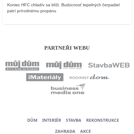
Koniec HFC chladív sa blíži. Budúcnosť tepelných čerpadiel
patrí prírodnému propánu
PARTNEŘI WEBU
DŮM
INTERIÉR
STAVBA
REKONSTRUKCE
ZAHRADA
AKCE