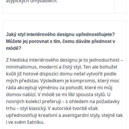
atypických umyvadlech.
Jaký styl interiérového designu upřednostňujete?
Můžete jej porovnat s tím, čemu dáváte přednost v
módě?
Z hlediska interiérového designu je to jednoduchost –
minimalismus, moderní a čistý styl. Ten ale bohužel
kvůli již hotové dispozici domu nešel vytvořit podle
mých představ. Výsledkem je kompromis, který moc
ráda akceptuji výměnou za pohodlí, které mi můj
domov nabízí. V módě se mi líbí spousta stylů. U
nosných kolekcí preferuji – s ohledem na požadavky
trhu – styl klasický. V autorské tvorbě však
upřednostňuji kreativní a avantgardní styly, stejně tak
i ve svém šatníku.