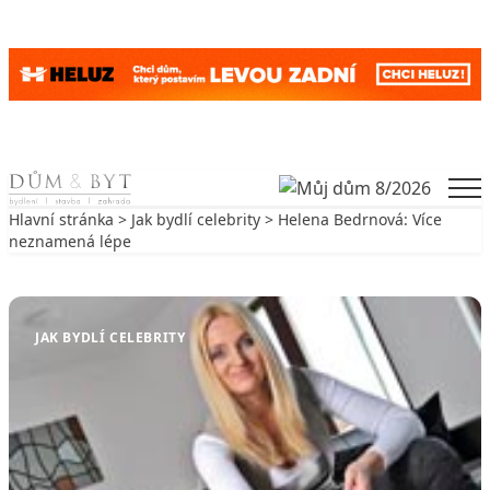
Skip to content
Men
Hlavní stránka
>
Jak bydlí celebrity
> Helena Bedrnová: Více
neznamená lépe
Zpět na Jak bydlí celebrity
JAK BYDLÍ CELEBRITY