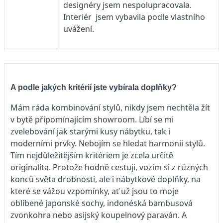
designéry jsem nespolupracovala.
Interiér jsem vybavila podle vlastního
uvážení.
A podle jakých kritérií jste vybírala doplňky?
Mám ráda kombinování stylů, nikdy jsem nechtěla žít
v bytě připomínajícím showroom. Líbí se mi
zvelebování jak starými kusy nábytku, tak i
moderními prvky. Nebojím se hledat harmonii stylů.
Tím nejdůležitějším kritériem je zcela určitě
originalita. Protože hodně cestuji, vozím si z různých
konců světa drobnosti, ale i nábytkové doplňky, na
které se vážou vzpomínky, ať už jsou to moje
oblíbené japonské sochy, indonéská bambusová
zvonkohra nebo asijský koupelnový paraván. A