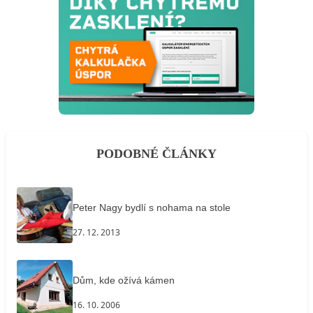
PODOBNÉ ČLÁNKY
Peter Nagy bydlí s nohama na stole
27. 12. 2013
Dům, kde ožívá kámen
16. 10. 2006