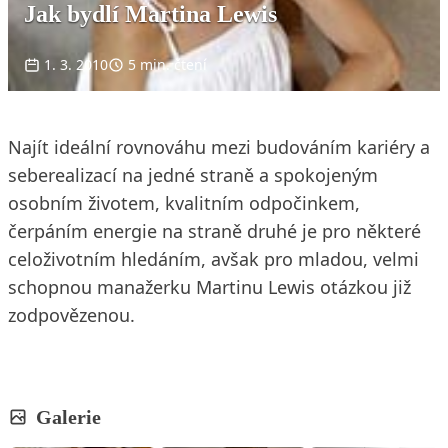
Jak bydlí Martina Lewis
1. 3. 2010
5 min. čtení
Najít ideální rovnováhu mezi budováním kariéry a
seberealizací na jedné straně a spokojeným
osobním životem, kvalitním odpočinkem,
čerpáním energie na straně druhé je pro některé
celoživotním hledáním, avšak pro mladou, velmi
schopnou manažerku Martinu Lewis otázkou již
zodpovězenou.
Galerie