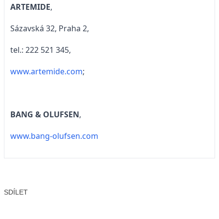
ARTEMIDE
,
Sázavská 32, Praha 2,
tel.: 222 521 345,
www.artemide.com
;
BANG & OLUFSEN
,
www.bang-olufsen.com
SDÍLET
Facebook
X
LinkedIn
Email