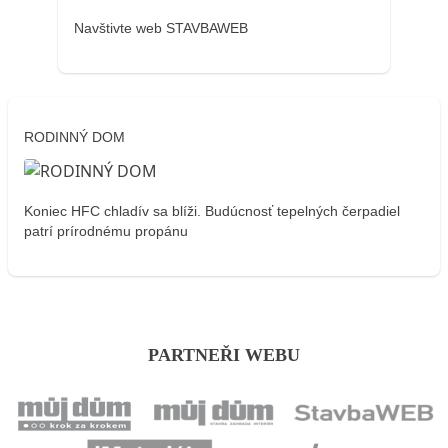
Navštivte web STAVBAWEB
RODINNÝ DOM
Koniec HFC chladív sa blíži. Budúcnosť tepelných čerpadiel
patrí prírodnému propánu
PARTNEŘI WEBU