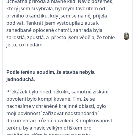
úchvatná příroda a hlavně klid. Navíc pozemek,
který jsem si vybrala, byl mým favoritem od
prvního okamžiku, kdy jsem se na něj přijela
podívat. Tenkrát jsem vystoupila z auta k
zanedbané oplocené chatrči, zahrada byla
zarostlá, zpustlá, a přesto jsem věděla, že tohle
je to, co hledám.
Podle terénu soudím, že stavba nebyla
jednoduchá.
Překážek bylo hned několik, samotné získání
povolení bylo komplikované. Tím, že se
nacházíme v chráněné krajinné oblasti, bylo
mojí povinností zařizovat nadstandardní
dokumentaci, různá povolení. Komplikovanost
terénu byla navíc velkým oříškem pro
architekta, dům je postaven na svahu.