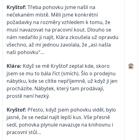
Kryštof:
Třeba pohovku jsme našli na
nečekaném místě. Měli jsme konkrétní
požadavky na rozměry vzhledem k tomu, že
musí navazovat na pracovní kout. Dlouho se
nám nedařilo ji najít, Klára zkoušela už opravdu
všechno, až mi jednou zavolala, že „asi našla
naši pohovku“…
Klára:
Když se mě Kryštof zeptal kde, skoro
jsem se mu to bála říct (smích). Šlo o prodejnu
nábytku, kde se cítíte nepříjemně, už když jí jen
procházíte. Nábytek, který tam prodávají,
prostě není hezký.
Kryštof:
Přesto, když jsem pohovku viděl, bylo
jasné, že se nedal najít lepší kus. Vše přesně
sedí, pohovka plynule navazuje na knihovnu i
pracovní stůl…