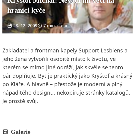
Kryštof Michal: Nevadí mi věci na
hranici kýče
28. 12. 2009
7 min. čtení
Zakladatel a frontman kapely Support Lesbiens a
jeho žena vytvořili osobité místo k životu, ve
kterém se mimo jiné odráží, jak skvěle se tento
pár doplňuje. Byt je praktický jako Kryštof a krásný
po Kláře. A hlavně – přestože je moderní a plný
nápaditého designu, nekopíruje stránky katalogů.
Je prostě svůj.
Galerie