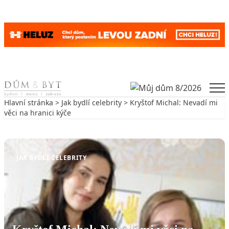
Skip to content
Men
Hlavní stránka
>
Jak bydlí celebrity
> Kryštof Michal: Nevadí mi
věci na hranici kýče
Zpět na Jak bydlí celebrity
JAK BYDLÍ CELEBRITY