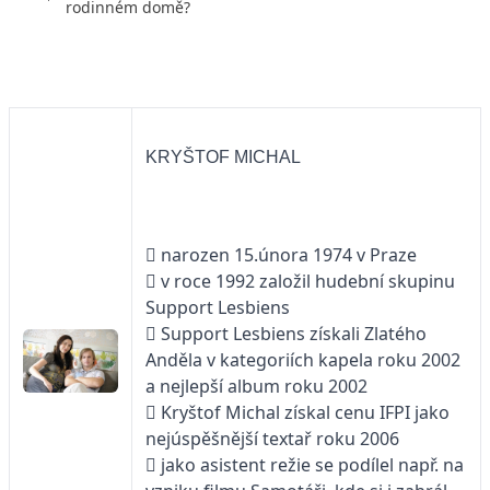
rodinném domě?
KRYŠTOF MICHAL
 narozen 15.února 1974 v Praze
 v roce 1992 založil hudební skupinu
Support Lesbiens
 Support Lesbiens získali Zlatého
Anděla v kategoriích kapela roku 2002
a nejlepší album roku 2002
 Kryštof Michal získal cenu IFPI jako
nejúspěšnější textař roku 2006
 jako asistent režie se podílel např. na