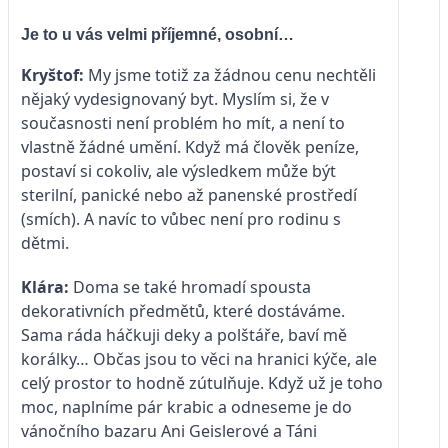
Je to u vás velmi příjemné, osobní…
Kryštof:
My jsme totiž za žádnou cenu nechtěli
nějaký vydesignovaný byt. Myslím si, že v
současnosti není problém ho mít, a není to
vlastně žádné umění. Když má člověk peníze,
postaví si cokoliv, ale výsledkem může být
sterilní, panické nebo až panenské prostředí
(smích). A navíc to vůbec není pro rodinu s
dětmi.
Klára:
Doma se také hromadí spousta
dekorativních předmětů, které dostáváme.
Sama ráda háčkuji deky a polštáře, baví mě
korálky… Občas jsou to věci na hranici kýče, ale
celý prostor to hodně zútulňuje. Když už je toho
moc, naplníme pár krabic a odneseme je do
vánočního bazaru Ani Geislerové a Táni