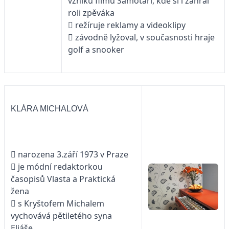
vzniku filmu Samotáři, kde si i zahrál
roli zpěváka
 režíruje reklamy a videoklipy
 závodně lyžoval, v současnosti hraje
golf a snooker
KLÁRA MICHALOVÁ
 narozena 3.září 1973 v Praze
 je módní redaktorkou
časopisů Vlasta a Praktická
žena
 s Kryštofem Michalem
vychovává pětiletého syna
Eliáše