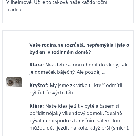
Vilhelmové. Už je to taková naše každoroční
tradice.
Vaše rodina se rozrůstá, nepřemýšleli jste o
bydlení v rodinném domě?
Klára:
Než děti začnou chodit do školy, tak
je domeček báječný. Ale později…
Kryštof:
My jsme zkrátka ti, kteří odmítli
být řidiči svých dětí.
Klára:
Naše idea je žít v bytě a časem si
pořídit nějaký víkendový domek. Ideálně
bývalou hospodu s tanečním sálem, kde
můžou děti jezdit na kole, když prší (smích).