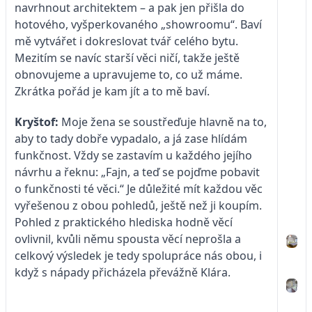
navrhnout architektem – a pak jen přišla do
hotového, vyšperkovaného „showroomu“. Baví
mě vytvářet i dokreslovat tvář celého bytu.
Mezitím se navíc starší věci ničí, takže ještě
obnovujeme a upravujeme to, co už máme.
Zkrátka pořád je kam jít a to mě baví.
Kryštof:
Moje žena se soustřeďuje hlavně na to,
aby to tady dobře vypadalo, a já zase hlídám
funkčnost. Vždy se zastavím u každého jejího
návrhu a řeknu: „Fajn, a teď se pojďme pobavit
o funkčnosti té věci.“ Je důležité mít každou věc
vyřešenou z obou pohledů, ještě než ji koupím.
Pohled z praktického hlediska hodně věcí
ovlivnil, kvůli němu spousta věcí neprošla a
celkový výsledek je tedy spolupráce nás obou, i
když s nápady přicházela převážně Klára.