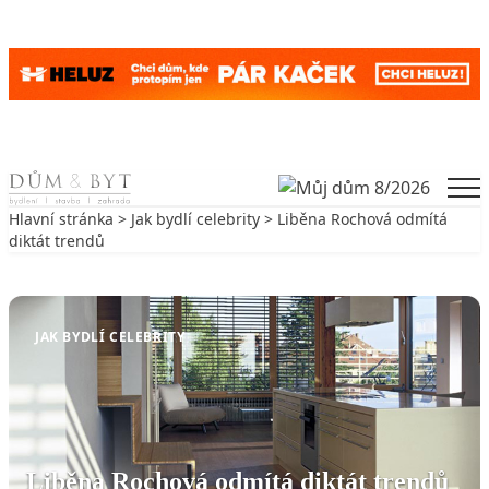
Skip to content
Men
Hlavní stránka
>
Jak bydlí celebrity
> Liběna Rochová odmítá
diktát trendů
Zpět na Jak bydlí celebrity
JAK BYDLÍ CELEBRITY
Liběna Rochová odmítá diktát trendů