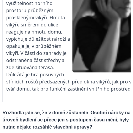
využitelnost horního
prostoru průběžnými
prosklenými vikýři. Hmota
vikýře směrem do ulice
reaguje na hmotu domu,
vypichuje důležitost nároží a
opakuje jej v průběžném
vikýři. V části do zahrady je
odstraněna část střechy a
zde situována terasa.
Důležitá je hra posuvných
stínicích roštů předsazených před okna vikýřů, jak pro v
tvář domu, tak pro funkční zastínění vnitřního prostředí.
Rozhodla jste se, že v domě zůstanete. Osobní nároky na
úroveň bydlení se přece jen s postupem času mění, byly
nutné nějaké rozsáhlé stavební úpravy?