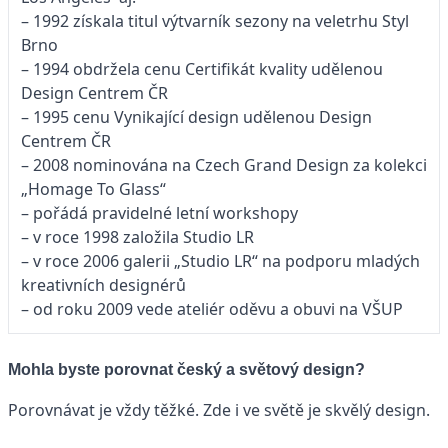
– 1992 získala titul výtvarník sezony na veletrhu Styl
Brno
– 1994 obdržela cenu Certifikát kvality udělenou
Design Centrem ČR
– 1995 cenu Vynikající design udělenou Design
Centrem ČR
– 2008 nominována na Czech Grand Design za kolekci
„Homage To Glass“
– pořádá pravidelné letní workshopy
– v roce 1998 založila Studio LR
– v roce 2006 galerii „Studio LR“ na podporu mladých
kreativních designérů
– od roku 2009 vede ateliér oděvu a obuvi na VŠUP
Mohla byste porovnat český a světový design?
Porovnávat je vždy těžké. Zde i ve světě je skvělý design.