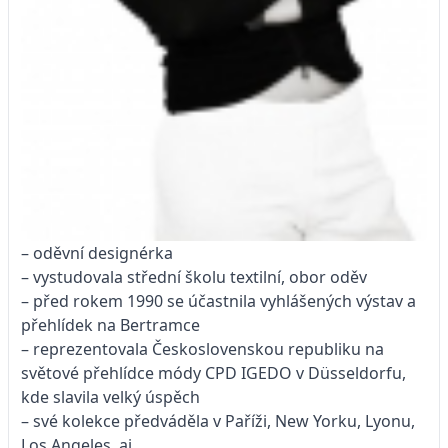
– oděvní designérka
– vystudovala střední školu textilní, obor oděv
– před rokem 1990 se účastnila vyhlášených výstav a
přehlídek na Bertramce
– reprezentovala Československou republiku na
světové přehlídce módy CPD IGEDO v Düsseldorfu,
kde slavila velký úspěch
– své kolekce předváděla v Paříži, New Yorku, Lyonu,
Los Angeles aj.