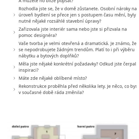
A můžete ho blíže popsat?
Rozhodla jste se, že v domě zůstanete. Osobní nároky na
úroveň bydlení se přece jen s postupem času mění, byly
nutné nějaké rozsáhlé stavební úpravy?
Zařizovala jste interiér sama nebo jste si přizvala na
pomoc designéra?
Vaše tvorba je velmi otevřená a dramatická. Je známo, že
se nepodrobujete žádným trendům. Platí to i při výběru
nábytku a bytových doplňků?
Měla jste nějaké konkrétní požadavky? Odkud jste čerpali
inspiraci?
Máte zde nějaké oblíbené místo?
Rekonstrukce proběhla před několika lety. Je něco, co bys
v současné době ráda změnila?