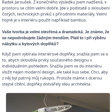
Radek Jaroušek. Z konečného výsledku jsem nadšená, v
prostoru se cítím velmi dobře. Jde v podstatě o skloubení
čistých, technických prvků s přírodními materiály. Velmi
hojně je v interiéru použit například bambus.
Vaše tvorba je velmi otevřená a dramatická. Je známo, že
se nepodrobujete žádným trendům. Platí to i při výběru
nábytku a bytových doplňků?
Když jsem vybírala interiérové doplňky, snažila jsem se o
to, abych skloubila prvky současného designu s
individuálním pohledem. Snažila jsem se do interiéru
vložit nejen moderní design, ale také kus sebe. Chci, aby
z něj byl patrný můj rukopis. Protože máme s dcerou
stejné cítění, doplňky dotvářely ideu architekta.