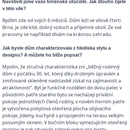
Navštívili jsme vaše brněnské útočiště. Jak dlouho žijete
v této vile?
Bydlím zde od svých 6 měsíců. Dům leží ve vilové čtvrti
Brna, je zde klid, dobrý vzduch a příjemné okolí. Ze své
pracovny se například dívám na krásnou zahradu.
Jak byste dům charakterizovala z hlediska stylu a
designu? A můžete ho blíže popsat?
Myslím, že stručná charakteristika zní „běžný rodinný
dům z počátku 30. let, který díky drobným úpravám a
zmiňované skleněné nadstavbě získal na zajímavosti a
atraktivnosti“. Byt je funkčně rozdělen do dvou pater, v
původním patře starého bytu se nacházejí privátní
pokoje jednotlivých členů rodiny, v novém horním patře
je vytvořena pobytová otevřená plocha obývacího
pokoje, jídelny, kuchyně s propojením na terasu velkým
posuvným oknem. V bočním bloku vymezujícím otevřený
prostor je pak situován rohový pokoj pro hosty.