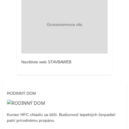
Navštivte web STAVBAWEB
RODINNÝ DOM
Koniec HFC chladív sa blíži. Budúcnosť tepelných čerpadiel
patrí prírodnému propánu