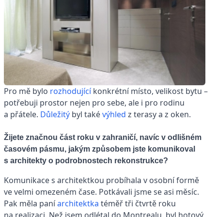
Pro mě bylo
rozhodující
konkrétní místo, velikost bytu –
potřebuji prostor nejen pro sebe, ale i pro rodinu
a přátele.
Důležitý
byl také
výhled
z terasy a z oken.
Žijete značnou část roku v zahraničí, navíc v odlišném
časovém pásmu, jakým způsobem jste komunikoval
s architekty o podrobnostech rekonstrukce?
Komunikace s architektkou probíhala v osobní formě
ve velmi omezeném čase. Potkávali jsme se asi měsíc.
Pak měla paní
architektka
téměř tři čtvrtě roku
na realizaci. Než jsem odlétal do Montrealu, byl hotový