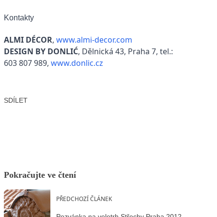
Kontakty
ALMI DÉCOR
,
www.almi-decor.com
DESIGN BY DONLIĆ
, Dělnická 43, Praha 7, tel.:
603 807 989,
www.donlic.cz
SDÍLET
Facebook
X
LinkedIn
Email
Pokračujte ve čtení
PŘEDCHOZÍ ČLÁNEK
Pozvánka na veletrh Střechy Praha 2012