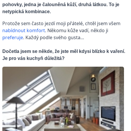
pohovky, jedna je čalouněná kůží, druhá látkou. To je
netypická kombinace.
Protože sem často jezdí moji přátelé, chtěl jsem všem
nabídnout
komfort
. Někomu kůže vadí, někdo ji
preferuje
. Každý podle svého gusta…
Dočetla jsem se někde, že jste měl kdysi blízko k vaření.
Je pro vás kuchyň důležitá?