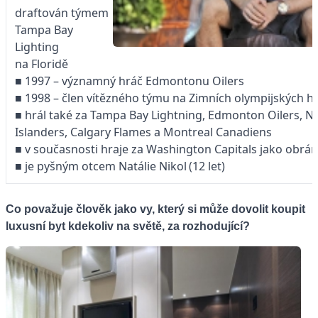
draftován týmem
Tampa Bay
Lighting
na Floridě
■ 1997 – významný hráč Edmontonu Oilers
■ 1998 – člen vítězného týmu na Zimních olympijských 
■ hrál také za Tampa Bay Lightning, Edmonton Oilers, N
Islanders, Calgary Flames a Montreal Canadiens
■ v současnosti hraje za ­Washington Capitals jako obrán
■ je pyšným otcem Natálie ­Nikol (12 let)
Co považuje člověk jako vy, který si může dovolit koupit
luxusní byt kdekoliv na světě, za rozhodující?