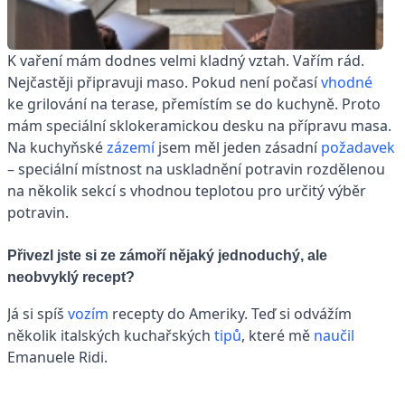
K vaření mám dodnes velmi kladný vztah. Vařím rád.
Nejčastěji připravuji maso. Pokud není počasí
vhodné
ke grilování na terase, přemístím se do kuchyně. Proto
mám speciální sklokeramickou desku na přípravu masa.
Na kuchyňské
zázemí
jsem měl jeden zásadní
požadavek
– spe­ciální místnost na uskladnění potravin rozdělenou
na několik sekcí s vhodnou teplotou pro určitý výběr
potravin.
Přivezl jste si ze zámoří nějaký jednoduchý, ale
neobvyklý recept?
Já si spíš
vozím
recepty do Ameriky. Teď si odvážím
několik italských kuchařských
tipů
, které mě
naučil
Emanuele Ridi.