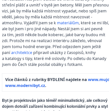
střešní plášť a uvnitř v bytě jen betony. Měl jsem přesnou
vizi, jak by měla každá místnost vypadat, nebo spíš jsem
věděl, jakou by měla každá místnost navozovat ­
atmosféru. Vyjádřil jsem se k
materiálům
, které se mi líbí,
ale byl jsem i pro jiné nápady. Nestál jsem si ani pevně
za tím, jestli někde bude koberec, jaké barvy budou mít
zdi. Protože mi na realizaci interiéru záleželo, věnoval
jsem tomu hodně energie. Před odjezdem jsem ještě
paní
architektce
připravil ukázky z časopisů, knihy
a katalogy s tipy, které mě oslovily. Po odletu do Kanady
jsem do Čech stále posílal obálky s fotkami.
Více článků z rubriky BYDLENÍ najdete na
www.mujd
www.modernibyt.cz
.
Byt je projektován jako téměř minimalistický, ale celkový
dojem dotváří zařízení kombinující koloniální prvky a styl