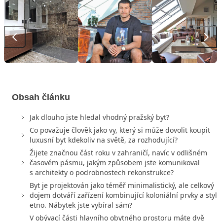
Obsah článku
Jak dlouho jste hledal vhodný pražský byt?
Co považuje člověk jako vy, který si může dovolit koupit
luxusní byt kdekoliv na světě, za rozhodující?
Žijete značnou část roku v zahraničí, navíc v odlišném
časovém pásmu, jakým způsobem jste komunikoval
s architekty o podrobnostech rekonstrukce?
Byt je projektován jako téměř minimalistický, ale celkový
dojem dotváří zařízení kombinující koloniální prvky a styl
etno. Nábytek jste vybíral sám?
V obývací části hlavního obytného prostoru máte dvě