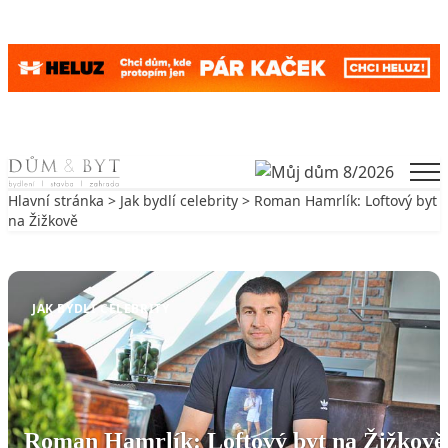
Skip to content
Men
Hlavní stránka
>
Jak bydlí celebrity
> Roman Hamrlík: Loftový byt
na Žižkově
Zpět na Jak bydlí celebrity
JAK BYDLÍ CELEBRITY
Roman Hamrlík: Loftový byt na Žižkově