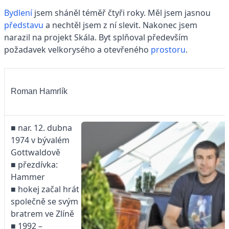
Bydlení
jsem sháněl téměř čtyři roky. Měl jsem jasnou
představu
a nechtěl jsem z ní slevit. Nakonec jsem
narazil na projekt Skála. Byt splňoval především
požadavek velkorysého a otevřeného
prostoru
.
Roman Hamrlík
■ nar. 12. dubna
1974 ­v ­bývalém
Gottwaldově
■ přezdívka:
Hammer
■ hokej začal hrát
společně se svým
bratrem ve Zlíně
■ 1992 –