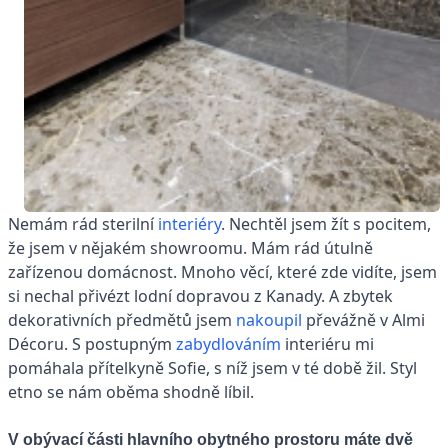
Nemám rád sterilní
interiéry
. Nechtěl jsem žít s pocitem,
že jsem v nějakém showroomu. Mám rád útulně
zařízenou domácnost. Mnoho věcí, které zde vidíte, jsem
si nechal přivézt lodní dopravou z Kanady. A zbytek
dekorativních předmětů jsem
nakoupil
převážně v Almi
Décoru. S postupným
zabydlováním
interiéru mi
pomáhala přítelkyně Sofie, s níž jsem v té době žil. Styl
etno se nám oběma shodně líbil.
V obývací části hlavního obytného prostoru máte dvě