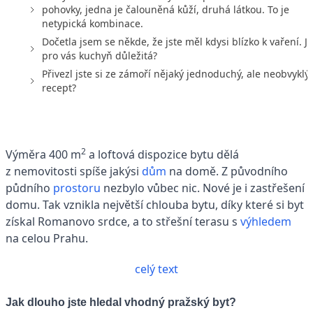
pohovky, jedna je čalouněná kůží, druhá látkou. To je
netypická kombinace.
Dočetla jsem se někde, že jste měl kdysi blízko k vaření. Je
pro vás kuchyň důležitá?
Přivezl jste si ze zámoří nějaký jednoduchý, ale neobvyklý
recept?
2
Výměra 400 m
a loftová dispozice bytu dělá
z nemovitosti spíše jakýsi
dům
na domě. Z původního
půdního
prostoru
nezbylo vůbec nic. Nové je i zastřešení
domu. Tak vznikla největší chlouba bytu, díky které si byt
získal Romanovo srdce, a to střešní terasu s
výhledem
na celou Prahu.
celý text
Jak dlouho jste hledal vhodný pražský byt?