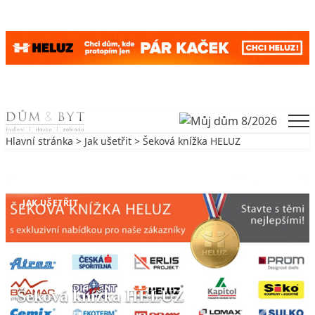
Skip to content
Men
Hlavní stránka
>
Jak ušetřit
> Šeková knížka HELUZ
Zpět na Jak ušetřit
JAK UŠETŘIT
Šeková knížka HELUZ