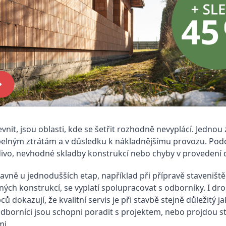
vnit, jsou oblasti, kde se šetřit rozhodně nevyplácí. Jednou 
tepelným ztrátám a v důsledku k nákladnějšímu provozu. P
 zdivo, nevhodné skladby konstrukcí nebo chyby v provedení 
avně u jednodušších etap, například při přípravě staveniš
ných konstrukcí, se vyplatí spolupracovat s odborníky. I dro
ů dokazují, že kvalitní servis je při stavbě stejně důležit
odborníci jsou schopni poradit s projektem, nebo projdou s
mi.