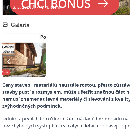
3. 3. 2026
4 min. čtení
Galerie
Ceny staveb i materiálů neustále rostou, přesto zůstá
stavby pustí s rozmyslem, může ušetřit značnou část n
nemusí znamenat levné materiály či slevování z kvality,
zvýhodněných podmínek.
Jedním z prvních kroků ke snížení nákladů bez dopadu na
bez zbytečných výstupků či složitých detailů přinášejí úspo