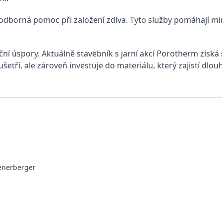
i odborná pomoc při založení zdiva. Tyto služby pomáhají m
ní úspory. Aktuálně stavebník s jarní akcí Porotherm získá
ušetří, ale zároveň investuje do materiálu, který zajistí dlo
enerberger