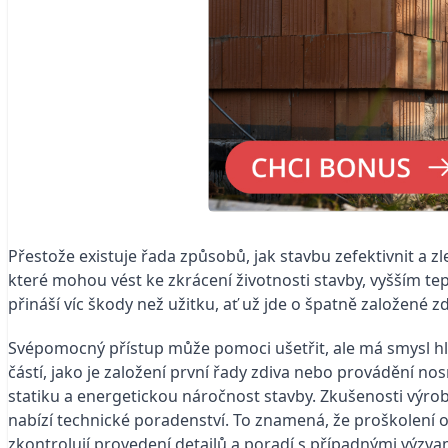
Přestože existuje řada způsobů, jak stavbu zefektivnit a zle
které mohou vést ke zkrácení životnosti stavby, vyšším 
přináší víc škody než užitku, ať už jde o špatně založené
Svépomocný přístup může pomoci ušetřit, ale má smysl hl
částí, jako je založení první řady zdiva nebo provádění nos
statiku a energetickou náročnost stavby. Zkušenosti výrobc
nabízí technické poradenství. To znamená, že proškolení 
zkontrolují provedení detailů a poradí s případnými výzva