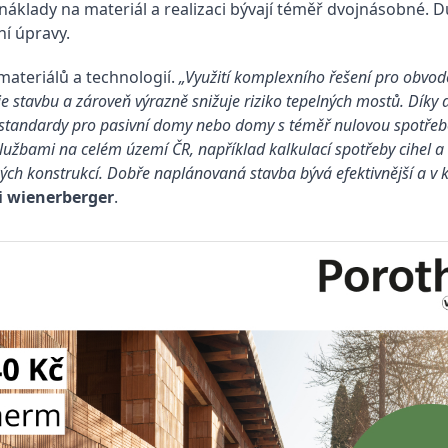
, náklady na materiál a realizaci bývají téměř dvojnásobné.
ní úpravy.
materiálů a technologií.
„Využití komplexního řešení pro obvodo
 stavbu a zároveň výrazně snižuje riziko tepelných mostů. Díky 
čné standardy pro pasivní domy nebo domy s téměř nulovou spotře
žbami na celém území ČR, například kalkulací spotřeby cihel a d
h konstrukcí. Dobře naplánovaná stavba bývá efektivnější a v 
i wienerberger
.