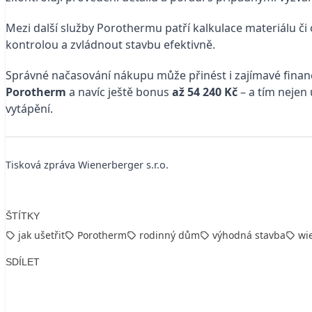
Mezi další služby Porothermu patří kalkulace materiálu č
kontrolou a zvládnout stavbu efektivně.
Správné načasování nákupu může přinést i zajímavé finanč
Porotherm
a navíc ještě bonus
až 54 240 Kč
– a tím nejen 
vytápění.
Tisková zpráva Wienerberger s.r.o.
ŠTÍTKY
jak ušetřit
Porotherm
rodinný dům
výhodná stavba
wi
SDÍLET
Facebook
X
LinkedIn
Email