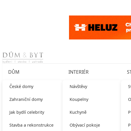
Skip to content
DŮM
INTERIÉR
S
České domy
Návštěvy
S
Zahraniční domy
Koupelny
O
Jak bydlí celebrity
Kuchyně
P
Stavba a rekonstrukce
Obývací pokoje
P