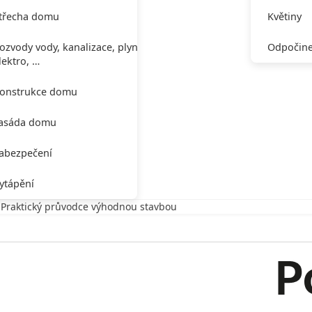
třecha domu
Květiny
ozvody vody, kanalizace, plynu,
Odpočine
lektro, …
onstrukce domu
asáda domu
abezpečení
ytápění
. Praktický průvodce výhodnou stavbou