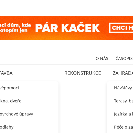
O NÁS
ČASOPIS
TAVBA
REKONSTRUKCE
ZAHRAD
vépomocí
Návštěvy
kna, dveře
Terasy, b
ovrchové úpravy
Jezírka a
odlahy
Péče o z