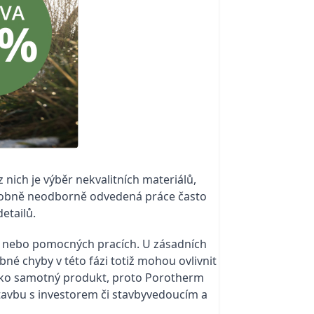
z nich je výběr nekvalitních materiálů,
odobně neodborně odvedená práce často
detailů.
tě nebo pomocných pracích. U zásadních
bné chyby v této fázi totiž mohou ovlivnit
ý jako samotný produkt, proto Porotherm
tavbu s investorem či stavbyvedoucím a