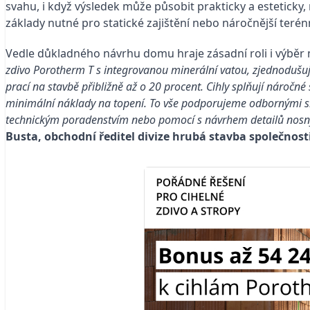
svahu, i když výsledek může působit prakticky a esteticky
základy nutné pro statické zajištění nebo náročnější terén
Vedle důkladného návrhu domu hraje zásadní roli i výběr 
zdivo Porotherm T s integrovanou minerální vatou, zjednodušuje
prací na stavbě přibližně až o 20 procent. Cihly splňují náro
minimální náklady na topení. To vše podporujeme odbornými slu
technickým poradenstvím nebo pomocí s návrhem detailů nosnýc
Busta, obchodní ředitel divize hrubá stavba společnost