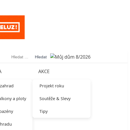
Vyhledávání
A
AKCE
 zahrad
Projekt roku
alkony a ploty
Soutěže & Slevy
 bazény
Tipy
ahradu