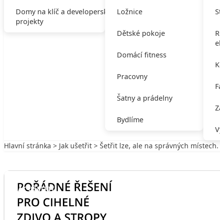
Domy na klíč a developerské
Ložnice
S
projekty
Dětské pokoje
R
e
Domácí fitness
K
Pracovny
F
Šatny a prádelny
Z
Bydlíme
V
Hlavní stránka
>
Jak ušetřit
> Šetřit lze, ale na správných místech
Zpět na Jak ušetřit
JAK UŠETŘIT