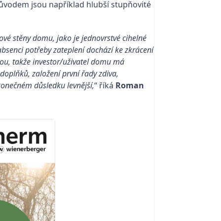
 Důvodem jsou například hlubší stupňovité
vé stěny domu, jako je jednovrstvé cihelné
absenci potřeby zateplení dochází ke zkrácení
bou, takže investor/uživatel domu má
oplňků, založení první řady zdiva,
konečném důsledku levnější,
“ říká
Roman