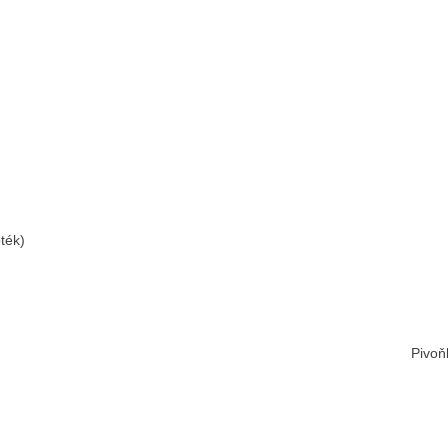
ték)
Pivoň