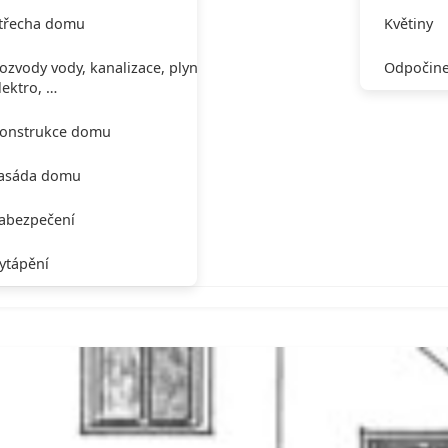
třecha domu
Květiny
ozvody vody, kanalizace, plynu,
Odpočine
lektro, …
onstrukce domu
asáda domu
abezpečení
ytápění