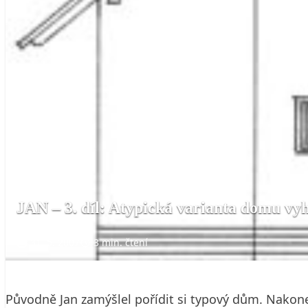
JAN – 3. díl: Atypická varianta domu vy
31. 5. 2007
3 min. čtení
Původně Jan zamýšlel pořídit si typový dům. Nakon