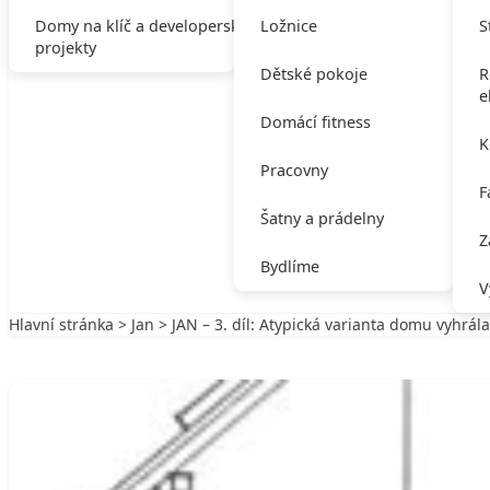
Domy na klíč a developerské
Ložnice
S
projekty
Dětské pokoje
R
e
Domácí fitness
K
Pracovny
F
Šatny a prádelny
Z
Bydlíme
V
Hlavní stránka
>
Jan
> JAN – 3. díl: Atypická varianta domu vyhrála
Zpět na Jan
JAN