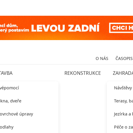
O NÁS
ČASOPIS
TAVBA
REKONSTRUKCE
ZAHRAD
vépomocí
Návštěvy
kna, dveře
Terasy, b
ovrchové úpravy
Jezírka a
odlahy
Péče o z