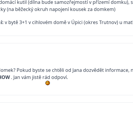
domácí kutil (dílna bude samozřejmostí v přízemí domku), sp
ěžky (na běžecký okruh napojení kousek za domkem)
í:
v bytě 3+1 v cihlovém domě v Úpici (okres Trutnov) u matk
ý domek? Pokud byste se chtěli od Jana dozvědět informace, 
SHOW
. Jan vám jistě rád odpoví.