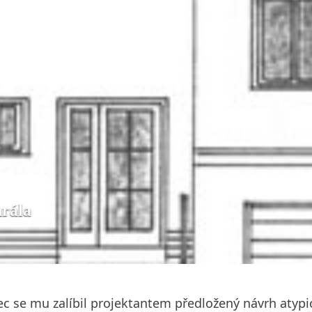
hrála
ec se mu zalíbil projektantem předložený návrh atyp