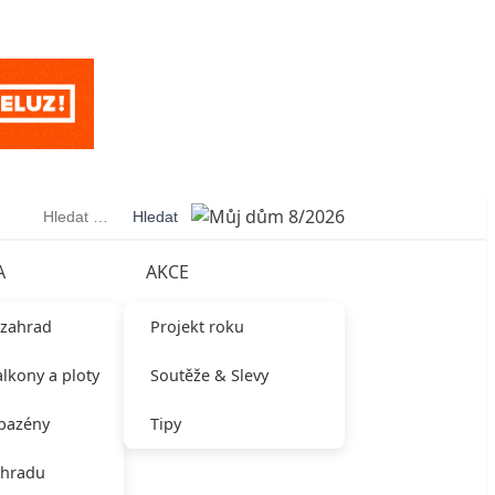
Vyhledávání
A
AKCE
 zahrad
Projekt roku
alkony a ploty
Soutěže & Slevy
 bazény
Tipy
ahradu