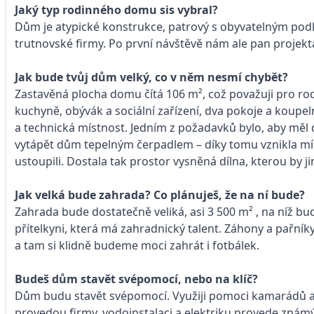
Jaký typ rodinného domu sis vybral?
Dům je atypické konstrukce, patrový s obyvatelným po
trutnovské firmy. Po první návštěvě nám ale pan projekta
Jak bude tvůj dům velký, co v něm nesmí chybět?
Zastavěná plocha domu čítá 106 m², což považuji pro rod
kuchyně, obývák a sociální zařízení, dva pokoje a koupe
a technická místnost. Jedním z požadavků bylo, aby mě
vytápět dům tepelným čerpadlem – díky tomu vznikla mís
ustoupili. Dostala tak prostor vysněná dílna, kterou by j
Jak velká bude zahrada? Co plánuješ, že na ní bude?
Zahrada bude dostatečně veliká, asi 3 500 m² , na níž b
přítelkyni, která má zahradnický talent. Záhony a pařní
a tam si klidně budeme moci zahrát i fotbálek.
Budeš dům stavět svépomocí, nebo na klíč?
Dům budu stavět svépomocí. Využiji pomoci kamarádů a 
provedou firmy, vodoinstalaci a elektriku provede zná