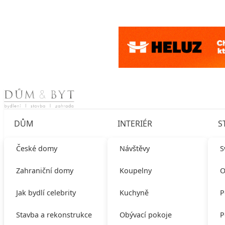
Skip to content
DŮM
INTERIÉR
S
České domy
Návštěvy
S
Zahraniční domy
Koupelny
O
Jak bydlí celebrity
Kuchyně
P
Stavba a rekonstrukce
Obývací pokoje
P