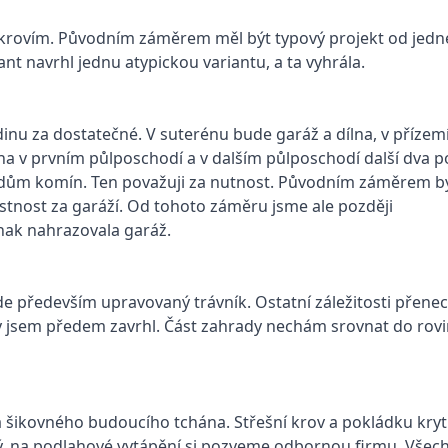
dkrovím. Původním záměrem měl být typový projekt od jedn
nt navrhl jednu atypickou variantu, a ta vyhrála.
inu za dostatečné. V suterénu bude garáž a dílna, v přízem
lna v prvním půlposchodí a v dalším půlposchodí další dva p
l dům komín. Ten považuji za nutnost. Původním záměrem b
tnost za garáží. Od tohoto záměru jsme ale později
inak nahrazovala garáž.
ude především upravovaný trávník. Ostatní záležitosti přen
ky jsem předem zavrhl. Část zahrady nechám srovnat do rov
šikovného budoucího tchána. Střešní krov a pokládku kryt
mý, na podlahové vytápění si pozveme odbornou firmu. Všec