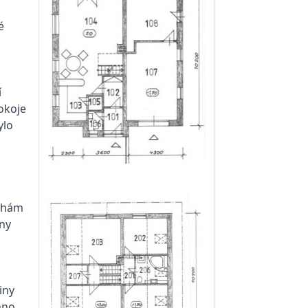
é
í
okoje
ylo
echám
iny
iny
hno