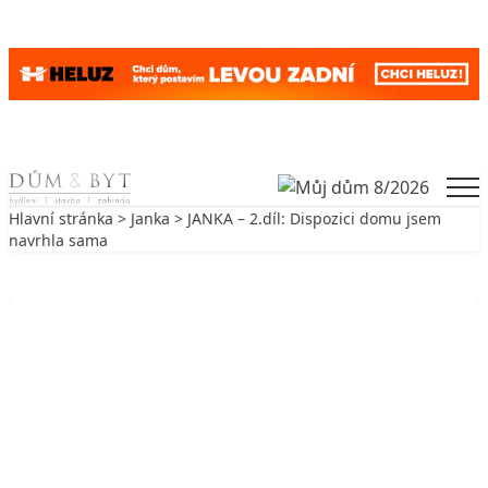
Skip to content
Men
Hlavní stránka
>
Janka
> JANKA – 2.díl: Dispozici domu jsem
navrhla sama
Zpět na Janka
JANKA
JANKA – 2.díl: Dispozici domu jsem
navrhla sama
6. 9. 2011
3 min. čtení