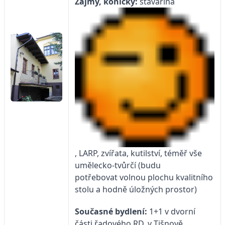
Zájmy, koníčky:
stavařina
, LARP, zvířata, kutilství, téměř vše
umělecko-tvůrčí (budu
potřebovat volnou plochu kvalitního
stolu a hodně úložných prostor)
Současné bydlení:
1+1 v dvorní
části řadového RD, v Tišnově