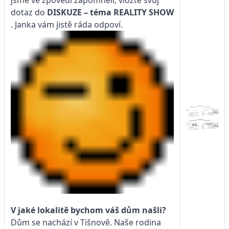
jsme ve zpovědi zapomněli, vložte svůj
dotaz do
DISKUZE – téma
REALITY SHOW
. Janka vám jistě ráda odpoví.
V jaké lokalitě bychom váš dům našli?
Dům se nachází v Tišnově. Naše rodina