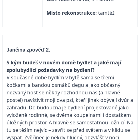
Místo rekonstrukce:
tamtéž
Jančina zpověď 2.
S kým budeš v novém domě bydlet a jaké mají
spolubydlící požadavky na bydlení?
V současné době bydlím v bytě sama se třemi
kočkami a bandou osmáků degu a jako občasný
nezvaný host se někdy rozhodnou nás (a hlavně
postel) navštívit moji dva psi, kteří jinak obývají dvůr a
zahradu. Do budoucna je bydlení projektované jako
vyloženě rodinné, se dvěma koupelnami i dostatkem
úložných prostor. A hlavně se samostatnou ložnicí! Na
tu se těším nejvíc – zavřít se před světem a v klidu se
vyspat. Zvěřinec je někdy hlučný, obzvlášť v noci.