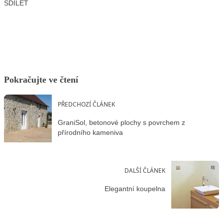
SDÍLET
Facebook
X
LinkedIn
Email
Pokračujte ve čtení
PŘEDCHOZÍ ČLÁNEK
GraniSol, betonové plochy s povrchem z
přírodního kameniva
DALŠÍ ČLÁNEK
Elegantní koupelna