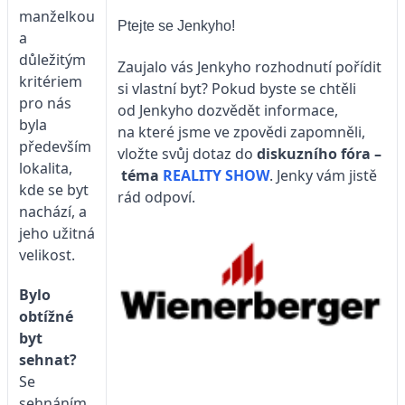
manželkou
Ptejte se Jenkyho!
a
důležitým
Zaujalo vás Jenkyho rozhodnutí pořídit
kritériem
si vlastní byt? Pokud byste se chtěli
pro nás
od Jenkyho dozvědět informace,
byla
na které jsme ve zpovědi zapomněli,
především
vložte svůj dotaz do
diskuzního fóra –
lokalita,
téma
REALITY SHOW
. Jenky vám jistě
kde se byt
rád odpoví.
nachází, a
jeho užitná
velikost.
Bylo
obtížné
byt
sehnat?
Se
sehnáním