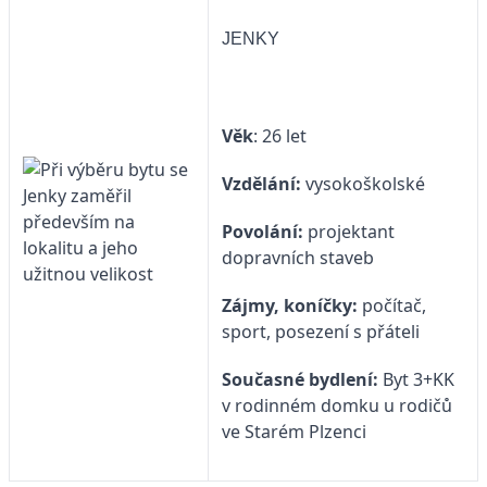
JENKY
Věk
: 26 let
Vzdělání:
vysokoškolské
Povolání:
projektant
dopravních staveb
Zájmy, koníčky:
počítač,
sport, posezení s přáteli
Současné bydlení:
Byt 3+KK
v rodinném domku u rodičů
ve Starém Plzenci