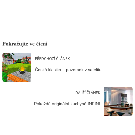
Facebook
X
LinkedIn
Email
Pokračujte ve čtení
PŘEDCHOZÍ ČLÁNEK
Česká klasika – pozemek v satelitu
DALŠÍ ČLÁNEK
Pokaždé originální kuchyně INFINI