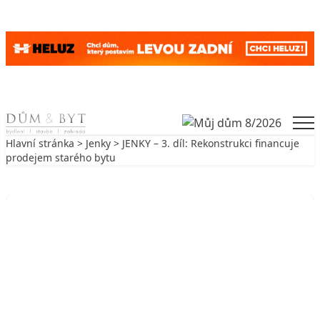
Skip to content
Men
Hlavní stránka
>
Jenky
> JENKY – 3. díl: Rekonstrukci financuje
prodejem starého bytu
Zpět na Jenky
JENKY
JENKY – 3. díl: Rekonstrukci
financuje prodejem starého bytu
23. 6. 2011
2 min. čtení