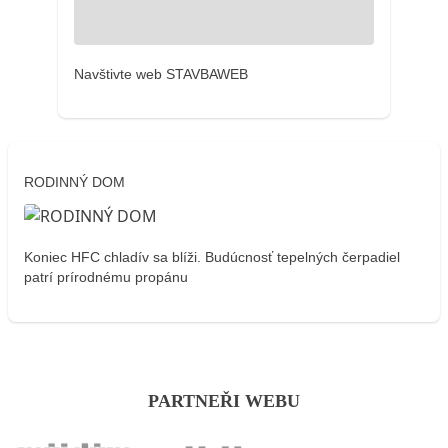
Navštivte web STAVBAWEB
RODINNÝ DOM
Koniec HFC chladív sa blíži. Budúcnosť tepelných čerpadiel
patrí prírodnému propánu
PARTNEŘI WEBU