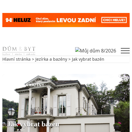
Skip to content
Men
Hlavní stránka
>
Jezírka a bazény
> Jak vybrat bazén
Zpět na Jezírka a bazény
JEZÍRKA A BAZÉNY
Jak vybrat bazén