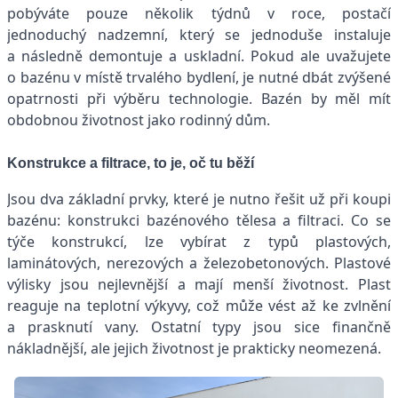
pobýváte pouze několik týdnů v roce, postačí
jednoduchý nadzemní, který se jednoduše instaluje
a následně demontuje a uskladní. Pokud ale uvažujete
o bazénu v místě trvalého bydlení, je nutné dbát zvýšené
opatrnosti při výběru technologie. Bazén by měl mít
obdobnou životnost jako rodinný dům.
Konstrukce a filtrace, to je, oč tu běží
Jsou dva základní prvky, které je nutno řešit už při koupi
bazénu: konstrukci bazénového tělesa a filtraci. Co se
týče konstrukcí, lze vybírat z typů plastových,
laminátových, nerezových a železobetonových. Plastové
výlisky jsou nejlevnější a mají menší životnost. Plast
reaguje na teplotní výkyvy, což může vést až ke zvlnění
a prasknutí vany. Ostatní typy jsou sice finančně
nákladnější, ale jejich životnost je prakticky neomezená.