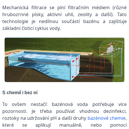
Mechanická filtrace se plní filtračním médiem (různé
hrubozrnné písky, aktivní uhlí, zeolity a další). Tato
technologie je nedílnou součástí bazénu a zajišťuje
základní čisticí cyklus vody.
S chemií i bez ní
To ovšem nestačí: bazénová voda potřebuje více
pozornosti. Je třeba používat vhodnou dezinfekci,
roztoky na udržování pH a další druhy
bazénové chemie
,
které se aplikují manuálně, nebo pomocí