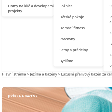
Domy na klíč a developerské
Ložnice
S
projekty
Dětské pokoje
R
e
Domácí fitness
K
Pracovny
F
Šatny a prádelny
Z
Bydlíme
V
Hlavní stránka
>
Jezírka a bazény
> Luxusní přelivový bazén za c
Zpět na Jezírka a bazény
JEZÍRKA A BAZÉNY