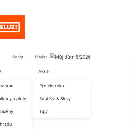
Vyhledávání
A
AKCE
 zahrad
Projekt roku
alkony a ploty
Soutěže & Slevy
 bazény
Tipy
ahradu