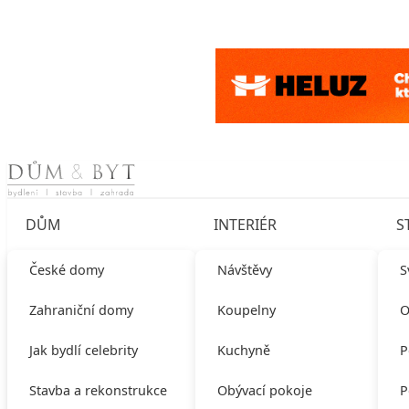
Skip to content
DŮM
INTERIÉR
S
České domy
Návštěvy
S
Zahraniční domy
Koupelny
O
Jak bydlí celebrity
Kuchyně
P
Stavba a rekonstrukce
Obývací pokoje
P