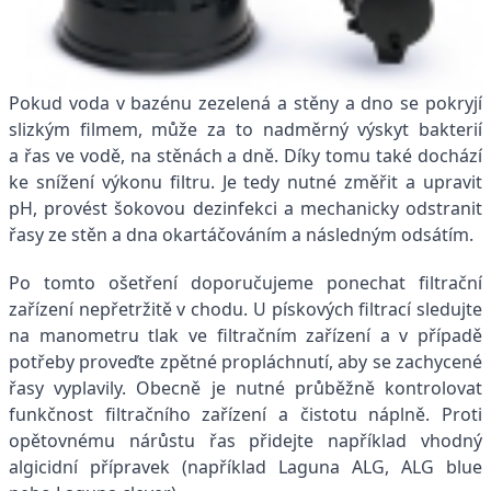
Pokud voda v bazénu zezelená a stěny a dno se pokryjí
slizkým filmem, může za to nadměrný výskyt bakterií
a řas ve vodě, na stěnách a dně. Díky tomu také dochází
ke snížení výkonu filtru. Je tedy nutné změřit a upravit
pH, provést šokovou dezinfekci a mechanicky odstranit
řasy ze stěn a dna okartáčováním a následným odsátím.
Po tomto ošetření doporučujeme ponechat filtrační
zařízení nepřetržitě v chodu. U pískových filtrací sledujte
na manometru tlak ve filtračním zařízení a v případě
potřeby proveďte zpětné propláchnutí, aby se zachycené
řasy vyplavily. Obecně je nutné průběžně kontrolovat
funkčnost filtračního zařízení a čistotu náplně. Proti
opětovnému nárůstu řas přidejte například vhodný
algicidní přípravek (například Laguna ALG, ALG blue