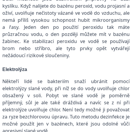
kyslíku. Když nalijete do bazénu peroxid, vodu projasní a
oživí, uvolňuje nečistoty vázané ve vodě do vzduchu, ale
nemá příliš vysokou schopnost hubit mikroorganismy
a řasy. Jeden den po použití peroxidu tak máte
průzračnou vodu, o den později můžete mít v bazénu
žabinec. Ke stabilizaci peroxidu ve vodě se používají
brom nebo stříbro, ale tyto prvky opět vytvářejí
nežádoucí rizikové sloučeniny.
Elektrolýza
Někteří lidé se bakteriím snaží ubránit pomocí
elektrolýzy slané vody, při níž se do vody uvolňuje chlor
obsažený v soli. Pobyt ve slané vodě je poměrně
příjemný, sůl je ale také dráždivá a navíc se z ní při
elektrolýze uvolňuje chlor. Není tedy možné ji považovat
za ryze bezchlorovou úpravu. Tuto metodu dezinfekce je
možné použít jen v bazénech, které jsou odolné vůči
agresivní slané vodě.