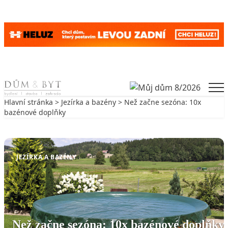
Skip to content
Men
Hlavní stránka
>
Jezírka a bazény
> Než začne sezóna: 10x
bazénové doplňky
Zpět na Jezírka a bazény
JEZÍRKA A BAZÉNY
Než začne sezóna: 10x bazénové doplňky