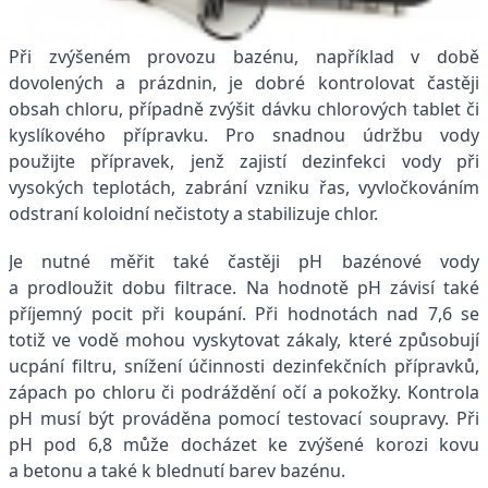
Při zvýšeném provozu bazénu, například v době
dovolených a prázdnin, je dobré kontrolovat častěji
obsah chloru, případně zvýšit dávku chlorových tablet či
kyslíkového přípravku. Pro snadnou údržbu vody
použijte přípravek, jenž zajistí dezinfekci vody při
vysokých teplotách, zabrání vzniku řas, vyvločkováním
odstraní koloidní nečistoty a stabilizuje chlor.
Je nutné měřit také častěji pH bazénové vody
a prodloužit dobu filtrace. Na hodnotě pH závisí také
příjemný pocit při koupání. Při hodnotách nad 7,6 se
totiž ve vodě mohou vyskytovat zákaly, které způsobují
ucpání filtru, snížení účinnosti dezinfekčních přípravků,
zápach po chloru či podráždění očí a pokožky. Kontrola
pH musí být prováděna pomocí testovací soupravy. Při
pH pod 6,8 může docházet ke zvýšené korozi kovu
a betonu a také k blednutí barev bazénu.