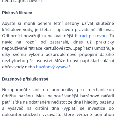
nebo Laguna clever).
Písková filtrace
Abyste si mohli během letní sezony užívat skutečně
křišťálové vody, je třeba ji opravdu pravidelně filtrovat.
Odborníci považují za nejkvalitnější
filtraci pískovou
. Ta
navíc na rozdíl od zastaralé, dnes už prakticky
nepoužívané filtrace kartušové (tzv. „papírák“) umožňuje
díky svému výkonu bezproblémové připojení dalšího
nezbytného příslušenství. Může to být například solární
ohřev vody nebo
bazénový vysavač
.
Bazénové příslušenství
Nezapomeňte ani na pomocníky pro mechanickou
údržbu bazénu. Mezi nejpoužívanější bazénové nářadí
patří síťka na odstranění nečistot ze dna i hladiny bazénu
a vysavač na čištění dna (vyplatí se investice do
poloautomatických vysavačů, které výrazně pomohou