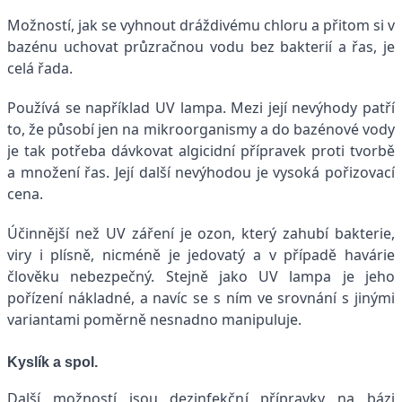
Možností, jak se vyhnout dráždivému chloru a přitom si v
bazénu uchovat průzračnou vodu bez bakterií a řas, je
celá řada.
Používá se například UV lampa. Mezi její nevýhody patří
to, že působí jen na mikroorganismy a do bazénové vody
je tak potřeba dávkovat algicidní přípravek proti tvorbě
a množení řas. Její další nevýhodou je vysoká pořizovací
cena.
Účinnější než UV záření je ozon, který zahubí bakterie,
viry i plísně, nicméně je jedovatý a v případě havárie
člověku nebezpečný. Stejně jako UV lampa je jeho
pořízení nákladné, a navíc se s ním ve srovnání s jinými
variantami poměrně nesnadno manipuluje.
Kyslík a spol.
Další možností jsou dezinfekční přípravky na bázi