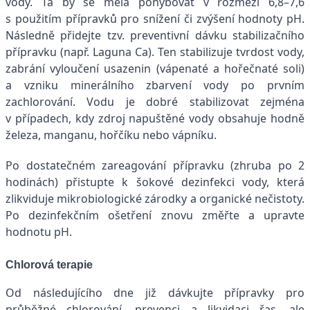
vody. Ta by se měla pohybovat v rozmezí 6,8–7,6
s použitím přípravků pro snížení či zvýšení hodnoty pH.
Následně přidejte tzv. preventivní dávku stabilizačního
přípravku (např. Laguna Ca). Ten stabilizuje tvrdost vody,
zabrání vyloučení usazenin (vápenaté a hořečnaté soli)
a vzniku minerálního zbarvení vody po prvním
zachlorování. Vodu je dobré stabilizovat zejména
v případech, kdy zdroj napuštěné vody obsahuje hodně
železa, manganu, hořčíku nebo vápníku.
Po dostatečném zareagování přípravku (zhruba po 2
hodinách) přistupte k šokové dezinfekci vody, která
zlikviduje mikrobiologické zárodky a organické nečistoty.
Po dezinfekčním ošetření znovu změřte a upravte
hodnotu pH.
Chlorová terapie
Od následujícího dne již dávkujte přípravky pro
průběžné chlorování, prevenci a likvidaci řas, ale