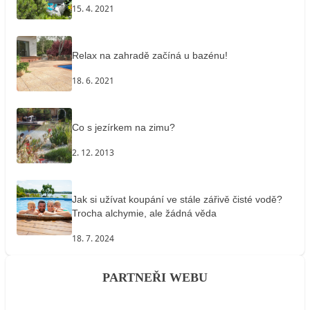
15. 4. 2021
Relax na zahradě začíná u bazénu!
18. 6. 2021
Co s jezírkem na zimu?
2. 12. 2013
Jak si užívat koupání ve stále zářivě čisté vodě?
Trocha alchymie, ale žádná věda
18. 7. 2024
PARTNEŘI WEBU