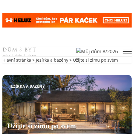
Skip to content
Men
Hlavní stránka
>
Jezírka a bazény
> Užijte si zimu po svém
Zpět na Jezírka a bazény
JEZÍRKA A BAZÉNY
Užijte si zimu po svém