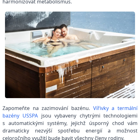
harmonizovat metabolismus.
Zapomeňte na zazimování bazénu.
Vířivky a termální
bazény USSPA
jsou vybaveny chytrými technologiemi
s automatickými systémy, jejichž úsporný chod vám
dramaticky nezvýší spotřebu energií a možnost
celoročního využití bude bavit všechny členy rodiny.