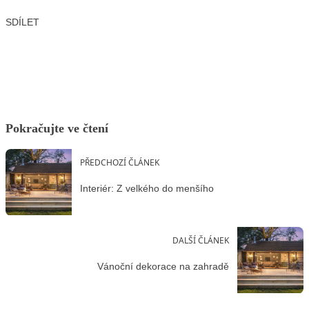
SDÍLET
Facebook
X
LinkedIn
Email
Pokračujte ve čtení
PŘEDCHOZÍ ČLÁNEK
Interiér: Z velkého do menšího
DALŠÍ ČLÁNEK
Vánoční dekorace na zahradě