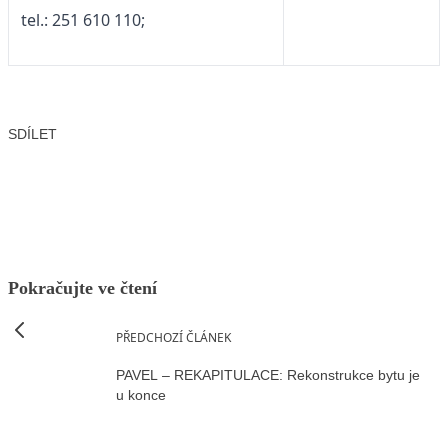
tel.: 251 610 110;
SDÍLET
Facebook
X
LinkedIn
Email
Pokračujte ve čtení
PŘEDCHOZÍ ČLÁNEK
PAVEL – REKAPITULACE: Rekonstrukce bytu je
u konce