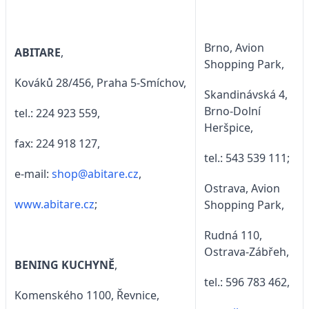
Brno, Avion
ABITARE
,
Shopping Park,
Kováků 28/456, Praha 5-Smíchov,
Skandinávská 4,
Brno-Dolní
tel.: 224 923 559,
Heršpice,
fax: 224 918 127,
tel.: 543 539 111;
e-mail:
shop@abitare.cz
,
Ostrava, Avion
www.abitare.cz
;
Shopping Park,
Rudná 110,
Ostrava-Zábřeh,
BENING KUCHYNĚ
,
tel.: 596 783 462,
Komenského 1100, Řevnice,