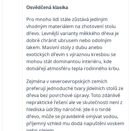
Osvědčená klasika
Pro mnoho lidí stále zůstává jediným
vhodným materiálem na zhotovení stolu
dřevo. Levnější varianty měkkého dřeva je
dobré chránit ubrusem nebo odolným
lakem. Masivní stoly z dubu anebo
exotických dřevin s výraznou kresbou se
mohou stát dominantou interiéru, kde
dotvářejí atmosféru tepla rodinného krbu.
Zejména v severoevropských zemích
preferují jednoduché tvary jídelních stolů ze
dřeva bez povrchové úpravy. Toto zdánlivě
nepraktické řešení ale ve skutečnosti není z
hlediska údržby náročné. Jde-li o tvrdé
dřevo, může se pravidelně omývat vodou,
příjemný vzhled mu dodá napuštění voskem
nebo olejem.