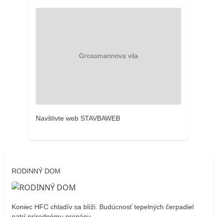
Navštivte web STAVBAWEB
RODINNÝ DOM
Koniec HFC chladív sa blíži. Budúcnosť tepelných čerpadiel
patrí prírodnému propánu