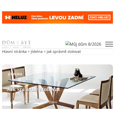
Skip to content
Men
Hlavní stránka
>
Jídelna
> Jak správně stolovat
Zpět na Jídelna
JÍDELNA
Jak správně stolovat
29. 10. 2010
5 min. čtení