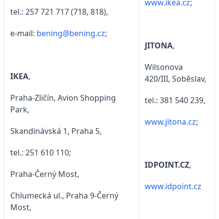
www.ikea.cz
;
tel.: 257 721 717 (718, 818),
e-mail:
bening@bening.cz
;
JITONA
,
Wilsonova
IKEA
,
420/III, Soběslav,
Praha-Zličín, Avion Shopping
tel.: 381 540 239,
Park,
www.jitona.cz
;
Skandinávská 1, Praha 5,
tel.: 251 610 110;
IDPOINT.CZ
,
Praha-Černý Most,
www.idpoint.cz
Chlumecká ul., Praha 9-Černý
Most,