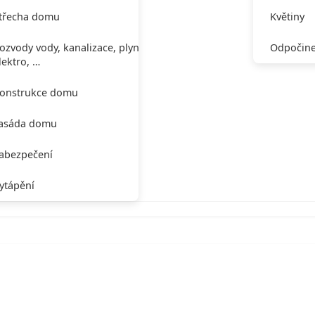
třecha domu
Květiny
ozvody vody, kanalizace, plynu,
Odpočine
lektro, …
onstrukce domu
asáda domu
abezpečení
ytápění