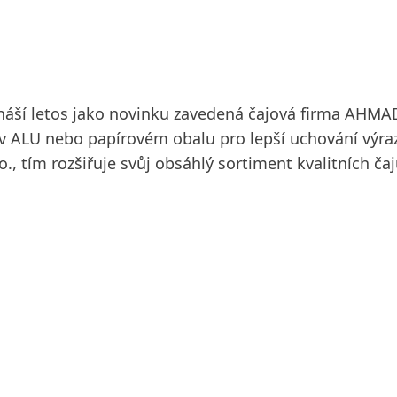
řináší letos jako novinku zavedená čajová firma AHM
v ALU nebo papírovém obalu pro lepší uchování výrazn
o., tím rozšiřuje svůj obsáhlý sortiment kvalitních ča