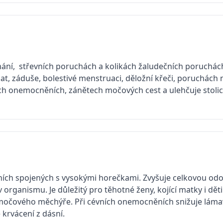
mání, střevních poruchách a kolikách žaludečních poruchách
rlat, záduše, bolestivé menstruaci, děložní křeči, poruchác
vých onemocněních, zánětech močových cest a ulehčuje stoli
ích spojených s vysokými horečkami. Zvyšuje celkovou odo
organismu. Je důležitý pro těhotné ženy, kojící matky i dět
 močového měchýře. Při cévních onemocněních snižuje láma
 krvácení z dásní.