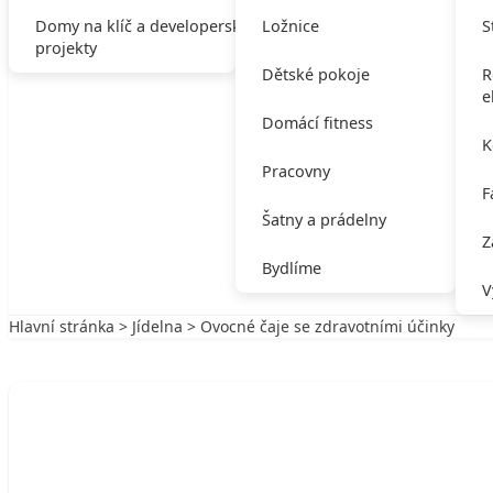
Domy na klíč a developerské
Ložnice
S
projekty
Dětské pokoje
R
e
Domácí fitness
K
Pracovny
F
Šatny a prádelny
Z
Bydlíme
V
Hlavní stránka
>
Jídelna
> Ovocné čaje se zdravotními účinky
Zpět na Jídelna
JÍDELNA
Ovocné čaje se zdravotními účinky