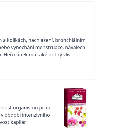
 a kolikách, nachlazení, bronchiálním
h nebo vynechání menstruace, návalech
ci. Heřmánek má také dobrý vliv
lnost organismu proti
i v období intenzivního
vost kapilár