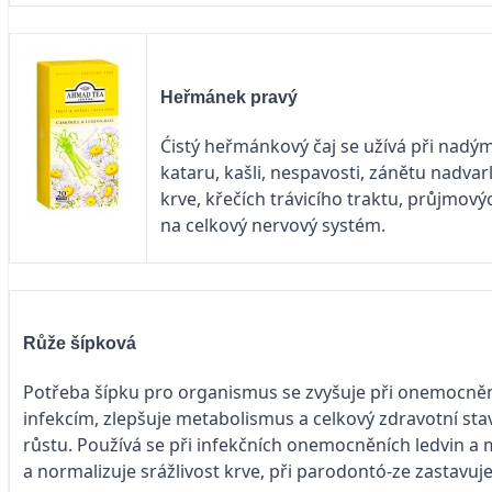
Heřmánek pravý
Ćistý heřmánkový čaj se užívá při nadý
kataru, kašli, nespavosti, zánětu nadva
krve, křečích trávicího traktu, průjmo
na celkový nervový systém.
Růže šípková
Potřeba šípku pro organismus se zvyšuje při onemocněn
infekcím, zlepšuje metabolismus a celkový zdravotní stav 
růstu. Používá se při infekčních onemocněních ledvin a
a normalizuje srážlivost krve, při parodontó-ze zastavuje