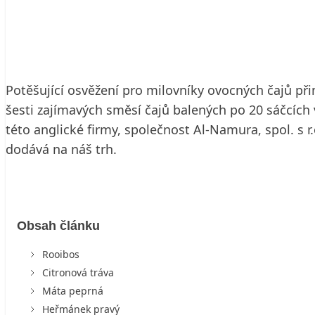
9. 12. 2008
4 min. čtení
Potěšující osvěžení pro milovníky ovocných čajů p
šesti zajímavých směsí čajů balených po 20 sáčcích 
této anglické firmy, společnost Al-Namura, spol. s r.
dodává na náš trh.
Obsah článku
Rooibos
Citronová tráva
Máta peprná
Heřmánek pravý