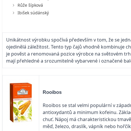
Růže šípková
Ibišek súdánský
Unikátnost výrobku spočívá především v tom, že se jedn
ojedinělá záležitost. Tento typ čajů vhodně kombinuje 
je pověst a renomovaná pozice výrobce na světovém trhu.
mají přehledné a srozumitelně vybarvené i označené balení
Rooibos
Rooibos se stal velmi populární v západn
antioxydantů a minimum kofeinu. Základ
chuť. Nápoj má charakteristickou tmavě 
měď, železo, draslík, vápník nebo hořčík