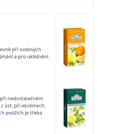
zevně při svalových
ýmání a pro uklidnění.
, při nedostatečném
 z úst, při ekzémech.
h potížích je třeba