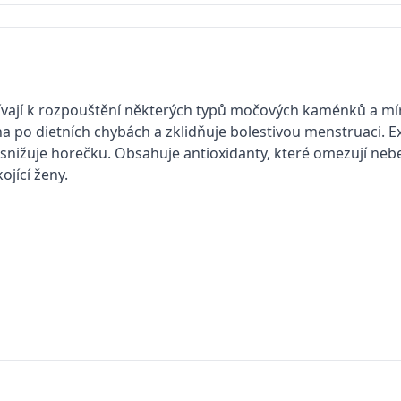
spívají k rozpouštění některých typů močových kaménků a mír
icha po dietních chybách a zklidňuje bolestivou menstruaci.
ně snižuje horečku. Obsahuje antioxidanty, které omezují n
ojící ženy.