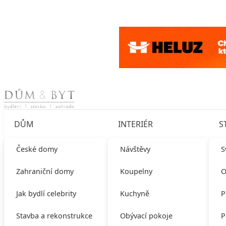
Skip to content
DŮM
INTERIÉR
S
České domy
Návštěvy
S
Zahraniční domy
Koupelny
O
Jak bydlí celebrity
Kuchyně
P
Stavba a rekonstrukce
Obývací pokoje
P