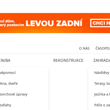
O NÁS
ČASOPIS
TAVBA
REKONSTRUKCE
ZAHRAD
vépomocí
Návštěvy
kna, dveře
Terasy, b
ovrchové úpravy
Jezírka a
odlahy
Péče o z