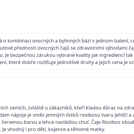
á o kombinaci ovocných a bylinných bází v jednom balení, c
chuťové přednosti ovocných čajů se zdravotními výhodami ča
 Je bezpečnou zárukou vybrané kvality jak ingrediencí tak
, které dobře rozlišuje jednotlivé druhy a jejich cena je vz
ích zemích, zvláště u zákazníků, kteří kladou důraz na zdrav
em nápoje je směs jemných lístků rooibosu tvaru jehličí a 
červenou barvu a lehce nasládlou chuť. Čaje Rooibos obsah
. Je vhodný i pro děti, kojence a těhotné matky.