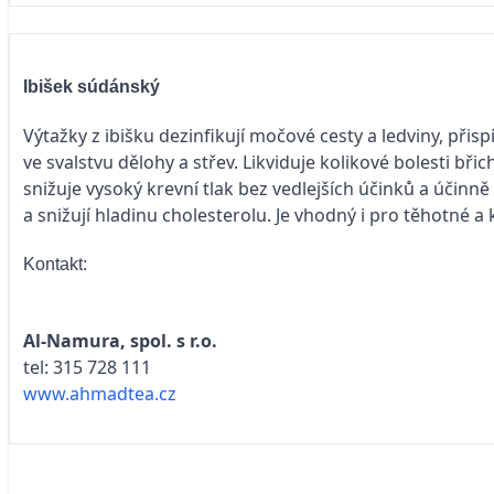
Ibišek súdánský
Výtažky z ibišku dezinfikují močové cesty a ledviny, při
ve svalstvu dělohy a střev. Likviduje kolikové bolesti bř
snižuje vysoký krevní tlak bez vedlejších účinků a účin
a snižují hladinu cholesterolu. Je vhodný i pro těhotné a k
Kontakt:
Al-Namura, spol. s r.o.
tel: 315 728 111
www.ahmadtea.cz