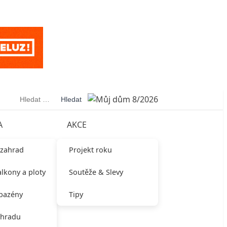
Vyhledávání
A
AKCE
 zahrad
Projekt roku
alkony a ploty
Soutěže & Slevy
 bazény
Tipy
ahradu