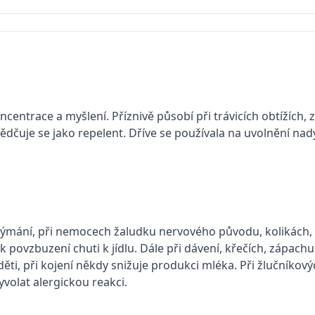
centrace a myšlení. Příznivě působí při trávicích obtížích, 
dčuje se jako repelent. Dříve se používala na uvolnění nad
 nadýmání, při nemocech žaludku nervového původu, kolikách
 povzbuzení chuti k jídlu. Dále při dávení, křečích, zápachu
ti, při kojení někdy snižuje produkci mléka. Při žlučníkovýc
volat alergickou reakci.