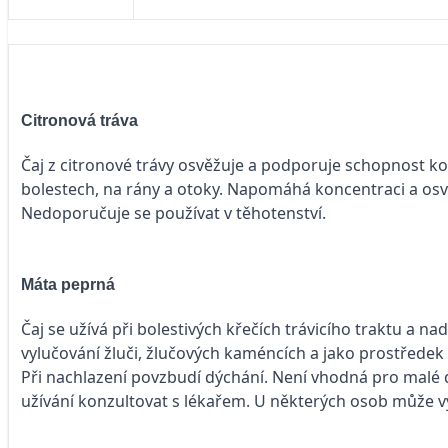
Citronová tráva
Čaj z citronové trávy osvěžuje a podporuje schopnost kon
bolestech, na rány a otoky. Napomáhá koncentraci a osvě
Nedoporučuje se používat v těhotenství.
Máta peprná
Čaj se užívá při bolestivých křečích trávicího traktu a
vylučování žluči, žlučových kaméncích a jako prostředek k
Při nachlazení povzbudí dýchání. Není vhodná pro malé dě
užívání konzultovat s lékařem. U některých osob může vy