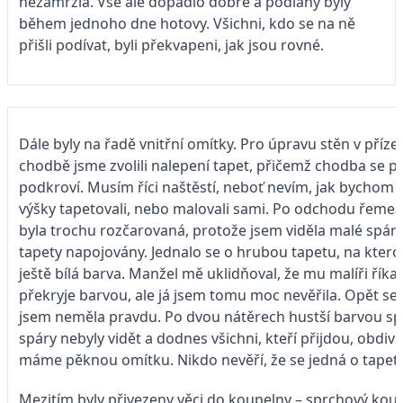
nezamrzla. Vše ale dopadlo dobře a podlahy byly
během jednoho dne hotovy. Všichni, kdo se na ně
přišli podívat, byli překvapeni, jak jsou rovné.
Dále byly na řadě vnitřní omítky. Pro úpravu stěn v příze
chodbě jsme zvolili nalepení tapet, přičemž chodba se po
podkroví. Musím říci naštěstí, neboť nevím, jak bychom 
výšky tapetovali, nebo malovali sami. Po odchodu řemes
byla trochu rozčarovaná, protože jsem viděla malé spáry
tapety napojovány. Jednalo se o hrubou tapetu, na kterou
ještě bílá barva. Manžel mě uklidňoval, že mu malíři říkali
překryje barvou, ale já jsem tomu moc nevěřila. Opět se 
jsem neměla pravdu. Po dvou nátěrech hustší barvou sp
spáry nebyly vidět a dodnes všichni, kteří přijdou, obdivu
máme pěknou omítku. Nikdo nevěří, že se jedná o tapet
Mezitím byly přivezeny věci do koupelny – sprchový kou