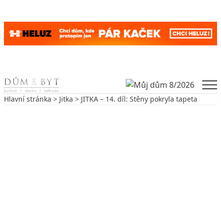
Skip to content
Men
Hlavní stránka
>
Jitka
> JITKA – 14. díl: Stěny pokryla tapeta
Zpět na Jitka
JITKA
JITKA – 14. díl: Stěny pokryla
tapeta
11. 12. 2009
3 min. čtení