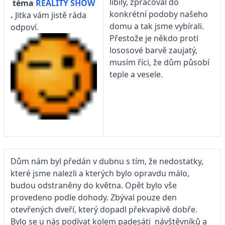
líbily, zpracoval do
téma
REALITY SHOW
konkrétní podoby našeho
.
Jitka vám jistě ráda
domu a tak jsme vybírali.
odpoví.
Přestože je někdo proti
lososové barvě zaujatý,
musím říci, že dům působí
teple a vesele.
Dům nám byl předán v dubnu s tím, že nedostatky,
které jsme nalezli a kterých bylo opravdu málo,
budou odstraněny do května. Opět bylo vše
provedeno podle dohody. Zbýval pouze den
otevřených dveří, který dopadl překvapivě dobře.
Bylo se u nás podívat kolem padesáti návštěvníků a