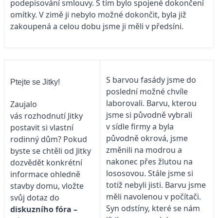
podepisování smlouvy. S tím bylo spojené dokončení
omítky. V zimě ji nebylo možné dokončit, byla již
zakoupená a celou dobu jsme ji měli v předsíni.
S barvou fasády jsme do
Ptejte se Jitky!
poslední možné chvíle
laborovali. Barvu, kterou
Zaujalo
jsme si původně vybrali
vás rozhodnutí Jitky
v sídle firmy a byla
postavit si vlastní
původně okrová, jsme
rodinný dům? Pokud
změnili na modrou a
byste se chtěli od Jitky
nakonec přes žlutou na
dozvědět konkrétní
lososovou. Stále jsme si
informace ohledně
totiž nebyli jisti. Barvu jsme
stavby domu, vložte
měli navolenou v počítači.
svůj dotaz do
Syn odstíny, které se nám
diskuzního fóra –