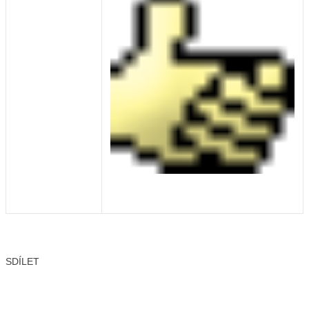
SDÍLET
Facebook
X
LinkedIn
Email