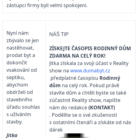
zástupci firmy byli velmi spokojeni.
Nyní nám
NÁŠ TIP
zbývalo se jen
nastěhovat,
ZÍSKEJTE ČASOPIS RODINNÝ DŮM
prodat byt a
ZDARMA NA CELÝ ROK!
dokončit
Jitka získala za svoji účast v Reality
vsakování od
show na
www.dumabyt.cz
septiku,
předplatné časopisu
Rodinný
abychom
dům
na celý rok. Pokud právě
obdrželi od
stavíte dům a chtěli byste se také
stavebního
zúčastnit Reality show, napište
úřadu souhlas
nám do redakce
(KONTAKT)
s užíváním
. Podělíte se o své zkušenosti
stavby.
s ostatními čtenáři a získáte od nás
dárek
Jitka