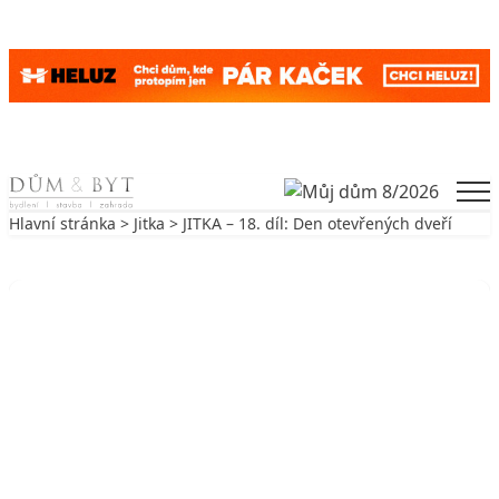
Skip to content
Men
Hlavní stránka
>
Jitka
> JITKA – 18. díl: Den otevřených dveří
Zpět na Jitka
JITKA
JITKA – 18. díl: Den otevřených
dveří
2. 3. 2010
3 min. čtení