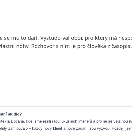
že se mu to daří. Vystudo-val obor, pro který má nesp
astní nohy. Rozhovor s ním je pro člověka z časopisu
stní studio?
tekta Bočana, kde jsme řešili řadu luxusních interiérů a pro ně se většinou na
 tehdy zamlouvalo – každý nový klient a nové zadání jsou výzvou. Později jsem