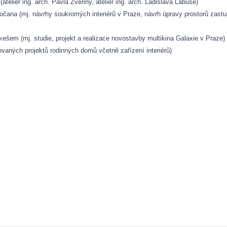
eliér ing. arch. Pavla Zvěřiny, ateliér ing. arch. Ladislava Lábuse)
čana (mj. návrhy soukromých interiérů v Praze, návrh úpravy prostorů zastup
ešem (mj. studie, projekt a realizace novostavby multikina Galaxie v Praze)
izovaných projektů rodinných domů včetně zařízení interiérů)