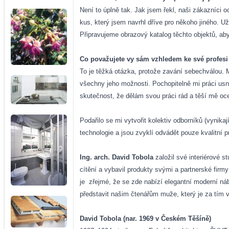
Není to úplně tak. Jak jsem řekl, naši zákazníci 
kus, který jsem navrhl dříve pro někoho jiného. Už
Připravujeme obrazový katalog těchto objektů, ab
Co považujete vy sám vzhledem ke své profesi z
To je těžká otázka, protože zavání sebechválou. M
všechny jeho možnosti. Pochopitelně mi práci usna
skutečnost, že dělám svou práci rád a těší mě ocen
Podařilo se mi vytvořit kolektiv odborníků (vynikaj
technologie a jsou zvyklí odvádět pouze kvalitní p
Ing. arch. David Tobola
založil své interiérové s
cítění a vybavil produkty svými a partnerské firm
je
zřejmé, že se zde nabízí elegantní moderní ná
představit našim čtenářům muže, který je za tím 
David Tobola (nar. 1969 v Českém Těšíně)