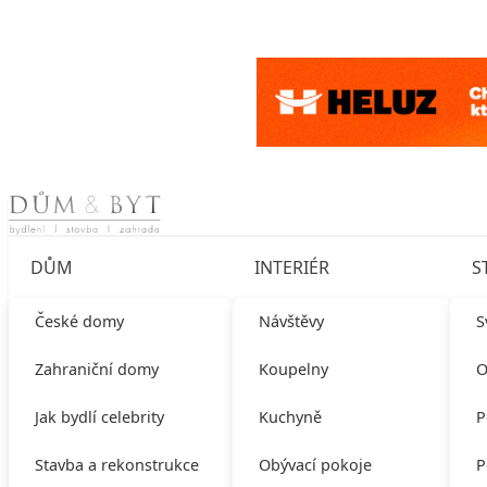
Skip to content
DŮM
INTERIÉR
S
České domy
Návštěvy
S
Zahraniční domy
Koupelny
O
Jak bydlí celebrity
Kuchyně
P
Stavba a rekonstrukce
Obývací pokoje
P