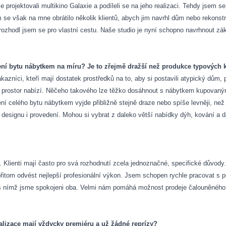
e projektovali multikino Galaxie a podíleli se na jeho realizaci. Tehdy jsem 
m se však na mne obrátilo několik klientů, abych jim navrhl dům nebo rekonstru
 rozhodl jsem se pro vlastní cestu. Naše studio je nyní schopno navrhnout z
ízení bytu nábytkem na míru? Je to zřejmě dražší než produkce typových 
zníci, kteří mají dostatek prostředků na to, aby si postavili atypický dům, po
é prostor nabízí. Něčeho takového lze těžko dosáhnout s nábytkem kupovan
celého bytu nábytkem vyjde přibližně stejně draze nebo spíše levněji, než k
 v designu i provedení. Mohou si vybrat z daleko větší nabídky dýh, kování a 
 Klienti mají často pro svá rozhodnutí zcela jednoznačné, specifické důvody.
přitom odvést nejlepší profesionální výkon. Jsem schopen rychle pracovat s 
 s nímž jsme spokojeni oba. Velmi nám pomáhá možnost prodeje čalouněného 
ealizace mají vždycky premiéru a už žádné reprízy?