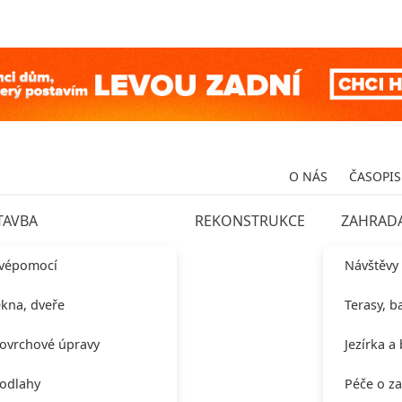
O NÁS
ČASOPIS
TAVBA
REKONSTRUKCE
ZAHRAD
vépomocí
Návštěvy
kna, dveře
Terasy, b
ovrchové úpravy
Jezírka a
odlahy
Péče o z