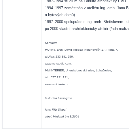
1987–1994 studium na Fakultě architektury ČVUT (at
1994–1997 zaměstnán v ateliéru ing. arch. Jana Bo
a bytových domů)
1997–2000 spolupráce s ing. arch. Břetislavem Luk
po 2000 vlastní architektonický ateliér (řada real
Kontakty:
MO (ing. arch. David Tobola), Korunovační17, Praha 7,
tel./fax: 233 381 656,
www.mo-studio.com
;
MM INTERIER, Uherskobrodská ulice, Luhačovice,
tel.: 577 131 121,
www.mminterier.cz
text: Bea Fleissigová
foto: Filip Šlapal
zdroj: Moderní byt 3/2004