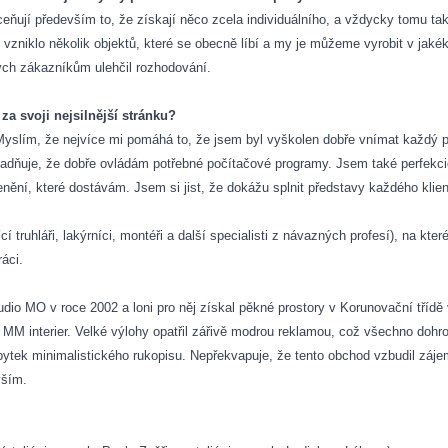
oceňují především to, že získají něco zcela individuálního, a vždycky tomu t
 vzniklo několik objektů, které se obecně líbí a my je můžeme vyrobit v jakék
ych zákazníkům ulehčil rozhodování.
a svoji nejsilnější stránku?
yslím, že nejvíce mi pomáhá to, že jsem byl vyškolen dobře vnímat každý pros
dňuje, že dobře ovládám potřebné počítačové programy. Jsem také perfekcioni
ění, které dostávám. Jsem si jist, že dokážu splnit představy každého klient
ící truhláři, lakýrníci, montéři a další specialisti z návazných profesí), na k
ráci.
tudio MO v roce 2002 a loni pro něj získal pěkné prostory v Korunovační třídě
y MM interier. Velké výlohy opatřil zářivě modrou reklamou, což všechno doh
bytek minimalistického rukopisu. Nepřekvapuje, že tento obchod vzbudil záj
vším.