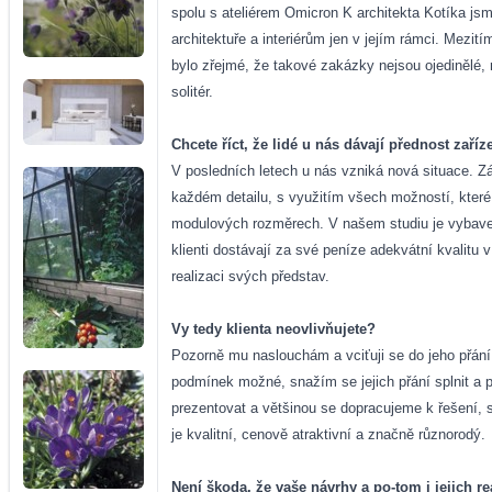
spolu s ateliérem Omicron K architekta Kotíka jsm
architektuře a interiérům jen v jejím rámci. Mezití
bylo zřejmé, že takové zakázky nejsou ojedinělé,
solitér.
Chcete říct, že lidé u nás dávají přednost zař
V posledních letech u nás vzniká nová situace. Záka
každém detailu, s využitím všech možností, kter
modulových rozměrech. V našem studiu je vybavení 
klienti dostávají za své peníze adekvátní kvalitu
realizaci svých představ.
Vy tedy klienta neovlivňujete?
Pozorně mu naslouchám a vciťuji se do jeho přání.
podmínek možné, snažím se jejich přání splnit a 
prezentovat a většinou se dopracujeme k řešení,
je kvalitní, cenově atraktivní a značně různorodý.
Není škoda, že vaše návrhy a po-tom i jejich r