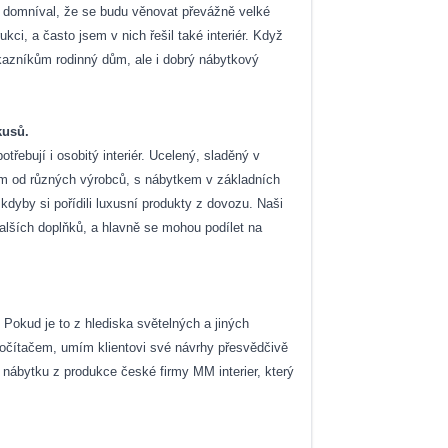
se domníval, že se budu věnovat převážně velké
kci, a často jsem v nich řešil také interiér. Když
ákazníkům rodinný dům, ale i dobrý nábytkový
kusů.
třebují i osobitý interiér. Ucelený, sladěný v
ým od různých výrobců, s nábytkem v základních
dyby si pořídili luxusní produkty z dovozu. Naši
dalších doplňků, a hlavně se mohou podílet na
 Pokud je to z hlediska světelných a jiných
počítačem, umím klientovi své návrhy přesvědčivě
nábytku z produkce české firmy MM interier, který