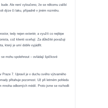
ak bude. Ale není vyloučeno, že se někomu zalíbí
oli dýze či laku, případně v jiném rozměru.
tor, tedy nejen exteriér, a využít co nejlépe
sta, což klienti oceňují. Za důležité považuji
a, který je umí dobře vyjádřit.
teré se mohu spolehnout – ovládají špičkové
 v Praze 7. Upravil je v duchu svého výtvarného
romady přitahuje pozornost. Už při letmém pohledu
em mnoha odborných médií. Proto jsme se rozhodli