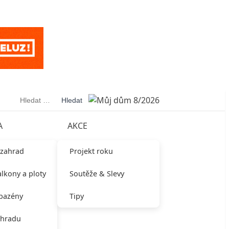
Vyhledávání
A
AKCE
 zahrad
Projekt roku
alkony a ploty
Soutěže & Slevy
 bazény
Tipy
ahradu