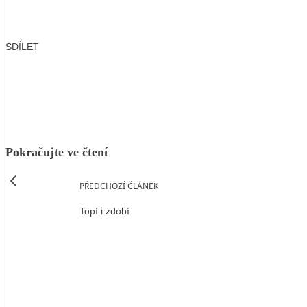
SDÍLET
Facebook
X
LinkedIn
Email
Pokračujte ve čtení
PŘEDCHOZÍ ČLÁNEK
Topí i zdobí