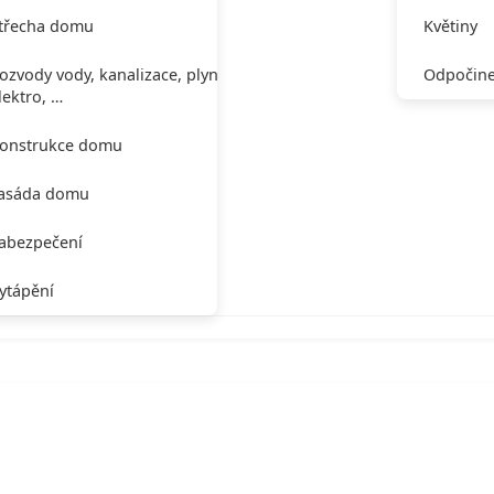
třecha domu
Květiny
ozvody vody, kanalizace, plynu,
Odpočine
lektro, …
onstrukce domu
asáda domu
abezpečení
ytápění