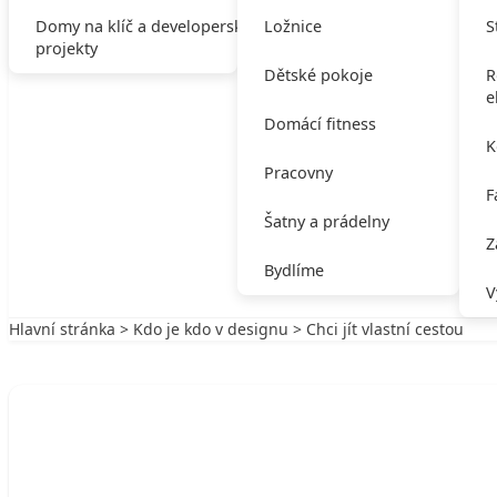
Domy na klíč a developerské
Ložnice
S
projekty
Dětské pokoje
R
e
Domácí fitness
K
Pracovny
F
Šatny a prádelny
Z
Bydlíme
V
Hlavní stránka
>
Kdo je kdo v designu
> Chci jít vlastní cestou
Zpět na Kdo je kdo v designu
KDO JE KDO V DESIGNU
Chci jít vlastní cestou