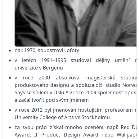
nar. 1970, souostroví Lofoty
v letech 1991–1995 studoval dějiny umění n
univerzitě v Bergenu
v roce 2000 absolvoval magisterské studiu
produktového designu a spoluzaložil studio Norwa
Says se sídlem v Oslu * v roce 2009 společnost opusti
a začal tvořit pod svým jménem
v roce 2012 byl jmenován hostujícím profesorem n
University College of Arts ve Stockholmu
za svou práci získal mnoho ocenění, např. Red Do
Award, IF Product Design Award nebo Wallpape