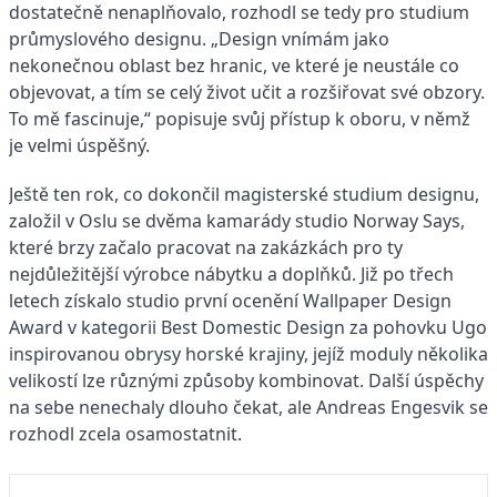
dostatečně nenaplňovalo, rozhodl se tedy pro studium
průmyslového designu. „Design vnímám jako
nekonečnou oblast bez hranic, ve které je neustále co
objevovat, a tím se celý život učit a rozšiřovat své obzory.
To mě fascinuje,“ popisuje svůj přístup k oboru, v němž
je velmi úspěšný.
Ještě ten rok, co dokončil magisterské studium designu,
založil v Oslu se dvěma kamarády studio Norway Says,
které brzy začalo pracovat na zakázkách pro ty
nejdůležitější výrobce nábytku a doplňků. Již po třech
letech získalo studio první ocenění Wallpaper Design
Award v kategorii Best Domestic Design za pohovku Ugo
inspirovanou obrysy horské krajiny, jejíž moduly několika
velikostí lze různými způsoby kombinovat. Další úspěchy
na sebe nenechaly dlouho čekat, ale Andreas Engesvik se
rozhodl zcela osamostatnit.