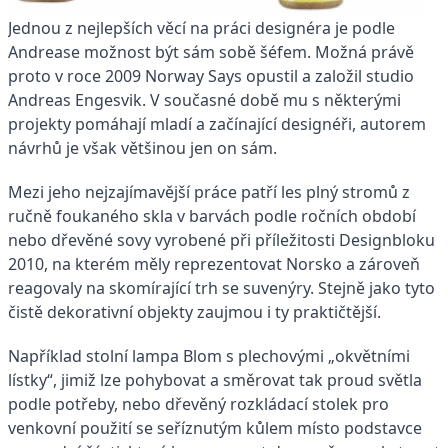
Jednou z nejlepších věcí na práci designéra je podle
Andrease možnost být sám sobě šéfem. Možná právě
proto v roce 2009 Norway Says opustil a založil studio
Andreas Engesvik. V současné době mu s některými
projekty pomáhají mladí a začínající designéři, autorem
návrhů je však většinou jen on sám.
Mezi jeho nejzajímavější práce patří les plný stromů z
ručně foukaného skla v barvách podle ročních období
nebo dřevěné sovy vyrobené při příležitosti Designbloku
2010, na kterém měly reprezentovat Norsko a zároveň
reagovaly na skomírající trh se suvenýry. Stejně jako tyto
čistě dekorativní objekty zaujmou i ty praktičtější.
Například stolní lampa Blom s plechovými „okvětními
lístky“, jimiž lze pohybovat a směrovat tak proud světla
podle potřeby, nebo dřevěný rozkládací stolek pro
venkovní použití se seříznutým kůlem místo podstavce