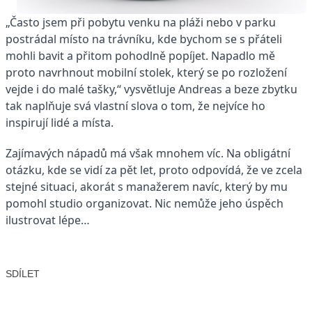
„Často jsem při pobytu venku na pláži nebo v parku
postrádal místo na trávníku, kde bychom se s přáteli
mohli bavit a přitom pohodlně popíjet. Napadlo mě
proto navrhnout mobilní stolek, který se po rozložení
vejde i do malé tašky,“ vysvětluje Andreas a beze zbytku
tak naplňuje svá vlastní slova o tom, že nejvíce ho
inspirují lidé a místa.
Zajímavých nápadů má však mnohem víc. Na obligátní
otázku, kde se vidí za pět let, proto odpovídá, že ve zcela
stejné situaci, akorát s manažerem navíc, který by mu
pomohl studio organizovat. Nic nemůže jeho úspěch
ilustrovat lépe…
SDÍLET
Facebook
X
LinkedIn
Email