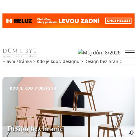
Skip to content
Men
Hlavní stránka
>
Kdo je kdo v designu
> Design bez hranic
Zpět na Kdo je kdo v designu
KDO JE KDO V DESIGNU
Design bez hranic