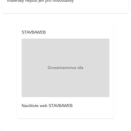
materiály nejsou jen pro novostavby
STAVBAWEB
Navštivte web STAVBAWEB