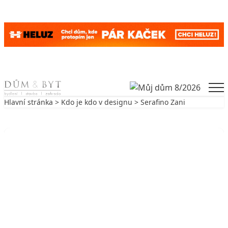
Skip to content
Men
Hlavní stránka
>
Kdo je kdo v designu
> Serafino Zani
Zpět na Kdo je kdo v designu
KDO JE KDO V DESIGNU
Serafino Zani
15. 12. 2005
0 min. čtení