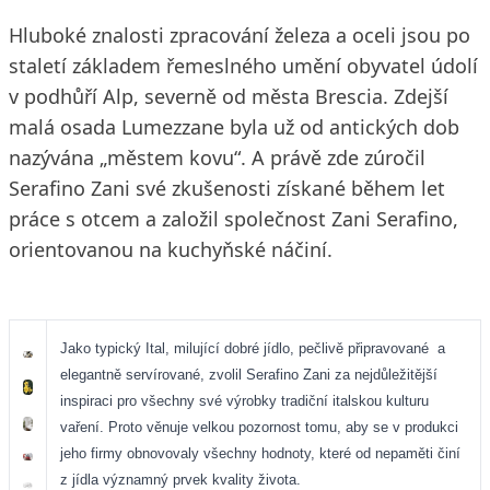
Hluboké znalosti zpracování železa a oceli jsou po
staletí základem řemeslného umění obyvatel údolí
v podhůří Alp, severně od města Brescia. Zdejší
malá osada Lumezzane byla už od antických dob
nazývána „městem kovu“. A právě zde zúročil
Serafino Zani své zkušenosti získané během let
práce s otcem a založil společnost Zani Serafino,
orientovanou na kuchyňské náčiní.
Jako typický Ital, milující dobré jídlo, pečlivě připravované
a
elegantně servírované, zvolil Serafino Zani za nejdůležitější
inspiraci pro všechny své výrobky tradiční italskou kulturu
vaření. Proto věnuje velkou pozornost tomu, aby se v produkci
jeho firmy obnovovaly všechny hodnoty, které od nepaměti činí
z jídla významný prvek kvality života.