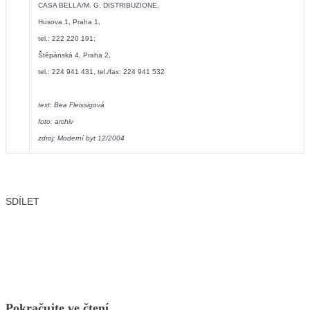
CASA BELLA/M. G. DISTRIBUZIONE,
Husova 1, Praha 1,
tel.: 222 220 191;
Štěpánská 4, Praha 2,
tel.: 224 941 431, tel./fax: 224 941 532
text: Bea Fleissigová
foto: archiv
zdroj: Moderní byt 12/2004
SDÍLET
Facebook
X
LinkedIn
Email
Pokračujte ve čtení