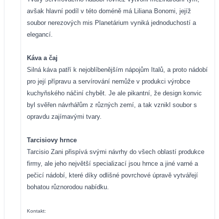
avšak hlavní podíl v této doméně má Liliana Bonomi, jejíž
soubor nerezových mis Planetárium vyniká jednoduchostí a
elegancí.
Káva a čaj
Silná káva patří k nejoblíbenějším nápojům Italů, a proto nádobí
pro její přípravu a servírování nemůže v produkci výrobce
kuchyňského náčiní chybět. Je ale pikantní, že design konvic
byl svěřen návrhářům z různých zemí, a tak vznikl soubor s
opravdu zajímavými tvary.
Tarcisiovy hrnce
Tarcisio Zani přispívá svými návrhy do všech oblastí produkce
firmy, ale jeho největší specializací jsou hrnce a jiné varné a
pečicí nádobí, které díky odlišné povrchové úpravě vytvářejí
bohatou různorodou nabídku.
Kontakt: