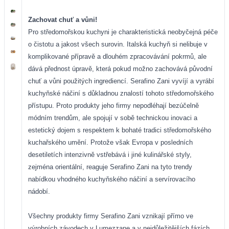
Zachovat chuť a vůni!
Pro středomořskou kuchyni je charakteristická neobyčejná péče
o čistotu a jakost všech surovin. Italská kuchyň si nelibuje v
komplikované přípravě a dlouhém zpracovávání pokrmů, ale
dává přednost úpravě, která pokud možno zachovává původní
chuť a vůni použitých ingrediencí. Serafino Zani vyvíjí a vyrábí
kuchyňské náčiní s důkladnou znalostí tohoto středomořského
přístupu. Proto produkty jeho firmy nepodléhají bezúčelně
módním trendům, ale spojují v sobě technickou inovaci a
estetický dojem s respektem k bohaté tradici středomořského
kuchařského umění. Protože však Evropa v posledních
desetiletích intenzivně vstřebává i jiné kulinářské styly,
zejména orientální, reaguje Serafino Zani na tyto trendy
nabídkou vhodného kuchyňského náčiní a servírovacího
nádobí.
Všechny produkty firmy Serafino Zani vznikají přímo ve
výrobních závodech v Lumezzane a v nejdůležitějších fázích