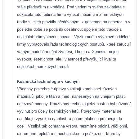
stále především rukodělně. Pod vedením svého zakladatele
dokázala tato rodinná firma vytěžit maximum z řemeslných
tradic s jejich pravidly předávanými z generace na generaci a v
poslední době se podařilo dosáhnout spojení této tradice s
originální průmyslovou inovací. Výzkumné a vývojové oddělení
firmy vypracovalo řadu technologických postupů, které zaručují
varným nádobám sérií Syntesi, Thema a Genesis
nejen
vysokou estetičnost, ale i vlastnosti převyšující kvalitu
nejlepších nerezových hrnců.
Kosmická technologie v kuchyni
Všechny povrchové úpravy vznikají kombinací různých
materiálů, jako je titan a měď, nanesených na vnějším plášti
nerezové nádoby. Používaný technologický postup byl původně
vyvinut pro účely kosmických letů. Povrchový materiál se
nastřikuje vysokou rychlostí a potom hluboce protavuje do
oceli. Vzniká tak ochranná vrstva, nesmírně odolná vůči ohni,
extrémním teplotám i mechanickému poškození, které by