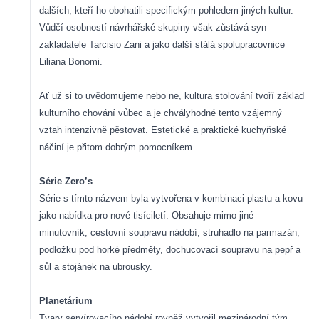
dalších, kteří ho obohatili specifickým pohledem jiných kultur.
Vůdčí osobností
návrhářské skupiny však zůstává syn
zakladatele Tarcisio Zani a jako další stálá spolupracovnice
Liliana Bonomi.
Ať už si to uvědomujeme nebo ne, kultura stolování tvoří základ
kulturního chování vůbec a je chvályhodné tento vzájemný
vztah intenzivně pěstovat. Estetické a praktické kuchyňské
náčiní je přitom dobrým pomocníkem.
Série Zero’s
Série s tímto názvem byla vytvořena v kombinaci plastu a kovu
jako nabídka pro nové tisíciletí. Obsahuje mimo jiné
minutovník, cestovní soupravu nádobí, struhadlo na parmazán,
podložku pod horké předměty, dochucovací soupravu na pepř a
sůl a stojánek na ubrousky.
Planetárium
Tvary servírovacího nádobí rovněž vytvořil mezinárodní tým,