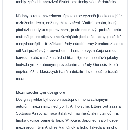
mohly způsobit abrazivní čisticí prostředky včetně drátěnky.
Nádoby s touto povrchovou úpravou se vyznačují dokonalejším
rozložením tepla, což urychluje vaření. Vnitřní prostor, který
přichází do styku s potravinami, je ale nerezový, protože tento
materiál je pro přípravu nejrůznějších jídel stále nejhygieničtější
a nejvhodnější. Tři
základní řady nádobí firmy Serafino Zani se
odlišují právě svým povrchem. Thema se vyznačuje černou
barvou, protože má za základ titan, Syntesi upoutává jakoby
hedvábným zmatněným provedením a u řady Genesis, která
nejvíce těží z klasických tvarů a detailů,
bylo použito tradiční
mědi.
Mezinárodní tým designérů
Design výrobků byl svěřen postupně mnoha schopným
autorům, mezi nimiž nechybí F. A. Porsche, Ettore Sottsass a
Sottsass Associati, řada italských návrhářů, ale i cizinců, mj.
finská dvojice Same & Tapio Wirkkala, Japonec Isalo Hosoe,
mezinárodní tým Andries Van Onck a Iroko Takeda a mnoho