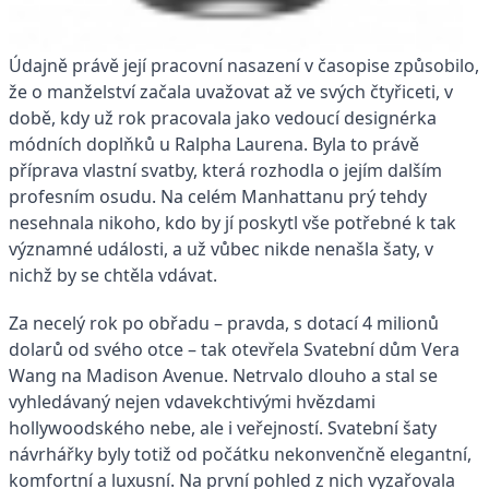
Údajně právě její pracovní nasazení v časopise způsobilo,
že o manželství začala uvažovat až ve svých čtyřiceti, v
době, kdy už rok pracovala jako vedoucí designérka
módních doplňků u Ralpha Laurena. Byla to právě
příprava vlastní svatby, která rozhodla o jejím dalším
profesním osudu. Na celém Manhattanu prý tehdy
nesehnala nikoho, kdo by jí po­skytl vše potřebné k tak
významné události, a už vůbec nikde nenašla šaty, v
nichž by se chtěla vdávat.
Za necelý rok po obřadu – pravda, s dotací 4 milionů
dolarů od svého otce – tak otevřela Svatební dům Vera
Wang na Madison Avenue. Netrvalo dlouho a stal se
vyhledávaný nejen vdavekchtivými hvězdami
hollywoodského nebe, ale i veřejností. Svatební šaty
návrhářky byly totiž od počátku nekonvenčně elegantní,
komfortní a luxusní. Na první pohled z nich vyzařovala