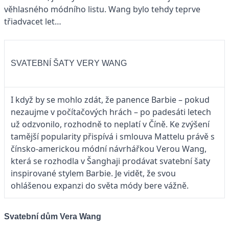
věhlasného módního listu. Wang bylo tehdy teprve
třiadvacet let…
SVATEBNÍ ŠATY VERY WANG
I když by se mohlo zdát, že panence Barbie – pokud
nezaujme v počítačových hrách – po padesáti letech
už odzvonilo, rozhodně to neplatí v Číně. Ke zvýšení
tamější popularity přispívá i smlouva Mattelu právě s
čínsko-americkou módní návrhářkou Verou Wang,
která se rozhodla v Šanghaji prodávat svatební šaty
inspirované stylem Barbie. Je vidět, že svou
ohlášenou expanzi do světa módy bere vážně.
Svatební dům Vera Wang