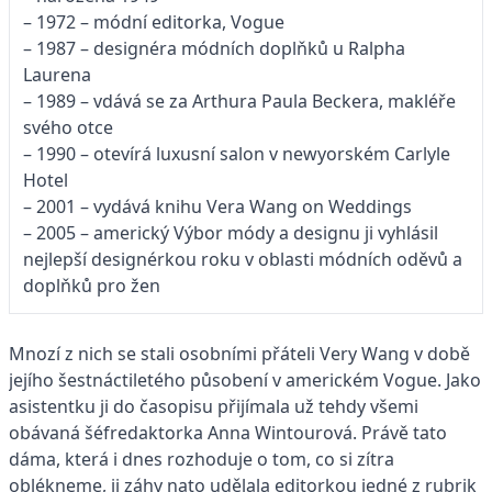
– 1972 – módní editorka, Vogue
– 1987 – designéra módních doplňků u Ralpha
Laurena
– 1989 – vdává se za Arthura Paula Beckera, makléře
svého otce
– 1990 – otevírá luxusní salon v newyorském Carlyle
Hotel
– 2001 – vydává knihu Vera Wang on Weddings
– 2005 – americký Výbor módy a designu ji vyhlásil
nejlepší designérkou roku v oblasti módních oděvů a
doplňků pro žen
Mnozí z nich se stali osobními přáteli Very Wang v době
jejího šestnáctiletého působení v americkém Vogue. Jako
asistentku ji do časopisu přijímala už tehdy všemi
obávaná šéfredaktorka Anna Wintourová. Právě tato
dáma, která i dnes rozhoduje o tom, co si zítra
oblékneme, ji záhy nato udělala editorkou jedné z rubrik