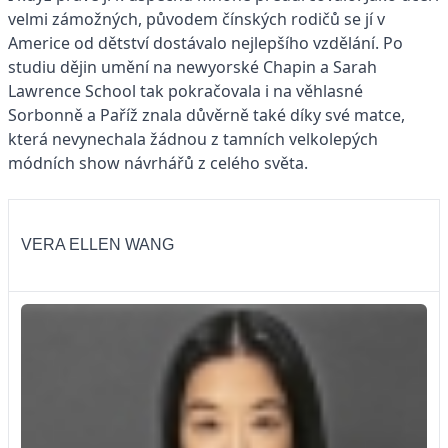
velmi zámožných, původem čínských rodičů se jí v
Americe od dětství dostávalo nejlepšího vzdělání. Po
studiu dějin umění na newyorské Chapin a Sarah
Lawrence School tak pokračovala i na věhlasné
Sorbonně a Paříž znala důvěrně také díky své matce,
která nevynechala žádnou z tamních velkolepých
módních show návrhářů z celého světa.
VERA ELLEN WANG