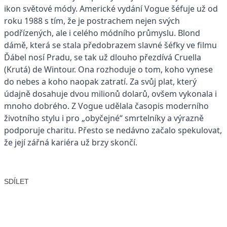
ikon světové módy. Americké ­vydání Vogue šéfuje už od
roku 1988 s tím, že je postrachem nejen svých
podřízených, ale i celého módního průmyslu. Blond
dámě, která se stala předobrazem slavné šéfky ve filmu
Ďábel nosí Pradu, se tak už dlouho přezdívá Cruella
(Krutá) de Wintour. Ona rozhoduje o tom, koho vynese
do nebes a koho naopak zatratí. Za svůj plat, který
údajně dosahuje dvou milionů dolarů, ovšem vykonala i
mnoho dobrého. Z Vogue udělala časopis moderního
životního stylu i pro „obyčejné“ smrtelníky a výrazně
podporuje charitu. Přesto se nedávno začalo spekulovat,
že její zářná kariéra už brzy skončí.
SDÍLET
Facebook
X
LinkedIn
Email