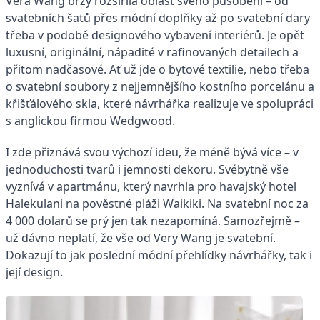
Vera Wang brzy rozšířila oblast svého působení – od
svatebních šatů přes módní doplňky až po svatební dary
třeba v podobě designového vybavení interiérů. Je opět
luxusní, originální, nápadité v rafinovaných detailech a
přitom nadčasové. Ať už jde o bytové textilie, nebo třeba
o svatební soubory z nejjemnějšího kostního porcelánu a
křišťálového skla, které návrhářka realizuje ve spolupráci
s anglickou firmou Wedgwood.
I zde přiznává svou výchozí ideu, že méně bývá více – v
jednoduchosti tvarů i jemnosti dekoru. Svébytně vše
vyznívá v apartmánu, který navrhla pro havajský hotel
Halekulani na pověstné pláži Waikiki. Na svatební noc za
4 000 dolarů se prý jen tak nezapomíná. Samozřejmě –
už dávno neplatí, že vše od Very Wang je svatební.
Dokazují to jak poslední módní přehlídky návrhářky, tak i
její design.