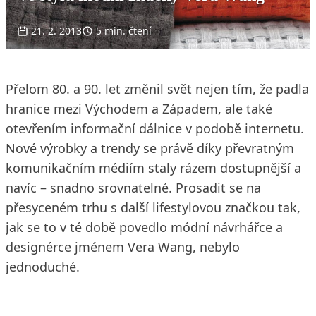
21. 2. 2013
5 min. čtení
Přelom 80. a 90. let změnil svět nejen tím, že padla
hranice mezi Východem a Západem, ale také
otevřením informační dálnice v podobě internetu.
Nové výrobky a trendy se právě díky převratným
komunikačním médiím staly rázem dostupnější a
navíc – snadno srovnatelné. Prosadit se na
přesyceném trhu s další lifestylovou značkou tak,
jak se to v té době povedlo módní návrhářce a
designérce jménem Vera Wang, nebylo
jednoduché.