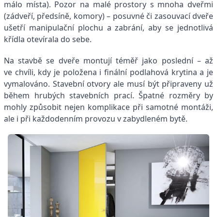
málo místa). Pozor na malé prostory s mnoha dveřmi
(zádveří, předsíně, komory) – posuvné či zasouvací dveře
ušetří manipulační plochu a zabrání, aby se jednotlivá
křídla otevírala do sebe.
Na stavbě se dveře montují téměř jako poslední – až
ve chvíli, kdy je položena i finální podlahová krytina a je
vymalováno. Stavební otvory ale musí být připraveny už
během hrubých stavebních prací. Špatné rozměry by
mohly způsobit nejen komplikace při samotné montáži,
ale i při každodenním provozu v zabydleném bytě.