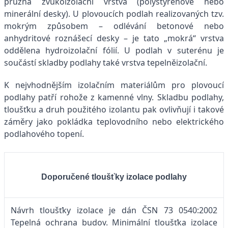
pružná zvukoizolační vrstva (polystyrenové nebo
minerální desky). U plovoucích podlah realizovaných tzv.
mokrým způsobem – odlévání betonové nebo
anhydritové roznášecí desky – je tato „mokrá“ vrstva
oddělena hydroizolační fólií. U podlah v suterénu je
součástí skladby podlahy také vrstva tepelněizolační.
K nejvhodnějším izolačním materiálům pro plovoucí
podlahy patří rohože z kamenné vlny. Skladbu podlahy,
tloušťku a druh použitého izolantu pak ovlivňují i takové
záměry jako pokládka teplovodního nebo elektrického
podlahového topení.
Doporučené tloušťky izolace podlahy
Návrh tloušťky izolace je dán ČSN 73 0540:2002
Tepelná ochrana budov. Minimální tloušťka izolace