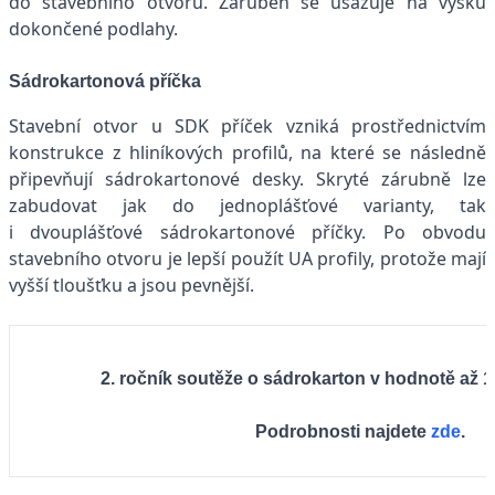
do stavebního otvoru. Zárubeň se usazuje na výšku
dokončené podlahy.
Sádrokartonová příčka
Stavební otvor u SDK příček vzniká prostřednictvím
konstrukce z hliníkových profilů, na které se následně
připevňují sádrokartonové desky. Skryté zárubně lze
zabudovat jak do jednoplášťové varianty, tak
i dvouplášťové sádrokartonové příčky. Po obvodu
stavebního otvoru je lepší použít UA profily, protože mají
vyšší tloušťku a jsou pevnější.
2. ročník soutěže o sádrokarton v hodnotě až 10
Podrobnosti najdete
zde
.