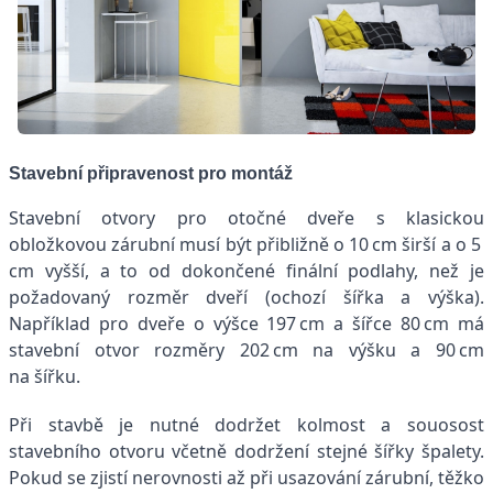
Stavební připravenost pro montáž
Stavební otvory pro otočné dveře s klasickou
obložkovou zárubní musí být přibližně o 10 cm širší a o 5
cm vyšší, a to od dokončené finální podlahy, než je
požadovaný rozměr dveří (ochozí šířka a výška).
Například pro dveře o výšce 197 cm a šířce 80 cm má
stavební otvor rozměry 202 cm na výšku a 90 cm
na šířku.
Při stavbě je nutné dodržet kolmost a souosost
stavebního otvoru včetně dodržení stejné šířky špalety.
Pokud se zjistí nerovnosti až při usazování zárubní, těžko