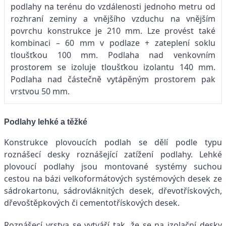
podlahy na terénu do vzdálenosti jednoho metru od
rozhraní zeminy a vnějšího vzduchu na vnějším
povrchu konstrukce je 210 mm. Lze provést také
kombinaci – 60 mm v podlaze + zateplení soklu
tloušťkou 100 mm. Podlaha nad venkovním
prostorem se izoluje tloušťkou izolantu 140 mm.
Podlaha nad částečně vytápěným prostorem pak
vrstvou 50 mm.
Podlahy lehké a těžké
Konstrukce plovoucích podlah se dělí podle typu
roznášecí desky roznášející zatížení podlahy. Lehké
plovoucí podlahy jsou montované systémy suchou
cestou na bázi velkoformátových systémových desek ze
sádrokartonu, sádrovláknitých desek, dřevotřískových,
dřevoštěpkových či cementotřískových desek.
Roznášecí vrstva se vytváří tak, že se na izolační desky