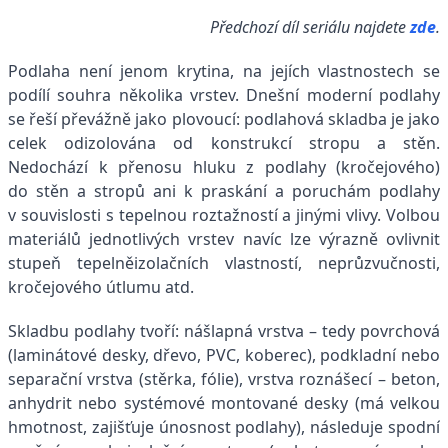
Předchozí díl seriálu najdete
zde
.
Podlaha není jenom krytina, na jejích vlastnostech se
podílí souhra několika vrstev. Dnešní moderní podlahy
se řeší převážně jako plovoucí: podlahová skladba je jako
celek odizolována od konstrukcí stropu a stěn.
Nedochází k přenosu hluku z podlahy (kročejového)
do stěn a stropů ani k praskání a poruchám podlahy
v souvislosti s tepelnou roztažností a jinými vlivy. Volbou
materiálů jednotlivých vrstev navíc lze výrazně ovlivnit
stupeň tepelněizolačních vlastností, neprůzvučnosti,
kročejového útlumu atd.
Skladbu podlahy tvoří: nášlapná vrstva – tedy povrchová
(laminátové desky, dřevo, PVC, koberec), podkladní nebo
separační vrstva (stěrka, fólie), vrstva roznášecí – beton,
anhydrit nebo systémové montované desky (má velkou
hmotnost, zajišťuje únosnost podlahy), následuje spodní