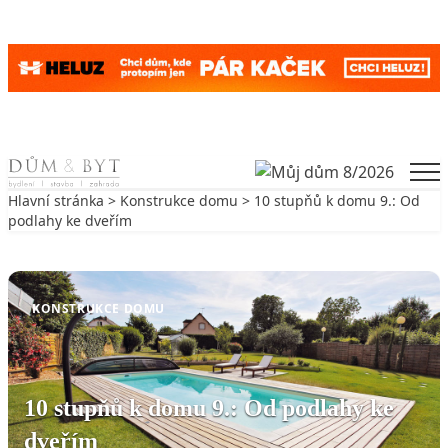
Skip to content
Men
Hlavní stránka
>
Konstrukce domu
> 10 stupňů k domu 9.: Od
podlahy ke dveřím
Zpět na Konstrukce domu
KONSTRUKCE DOMU
10 stupňů k domu 9.: Od podlahy ke
dveřím