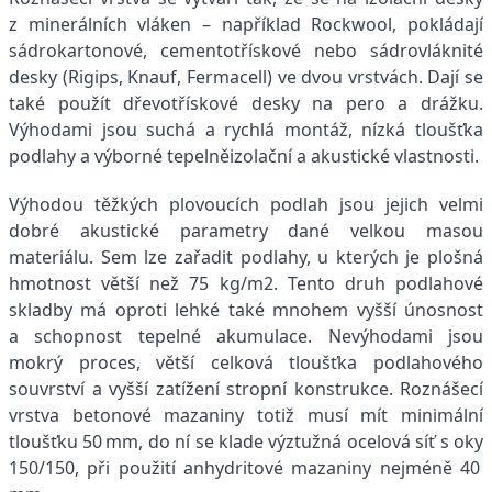
z minerálních vláken – například Rockwool, pokládají
sádrokartonové, cementotřískové nebo sádrovláknité
desky (Rigips, Knauf, Fermacell) ve dvou vrstvách. Dají se
také použít dřevotřískové desky na pero a drážku.
Výhodami jsou suchá a rychlá montáž, nízká tloušťka
podlahy a výborné tepelněizolační a akustické vlastnosti.
Výhodou těžkých plovoucích podlah jsou jejich velmi
dobré akustické parametry dané velkou masou
materiálu. Sem lze zařadit podlahy, u kterých je plošná
hmotnost větší než 75 kg/m2. Tento druh podlahové
skladby má oproti lehké také mnohem vyšší únosnost
a schopnost tepelné akumulace. Nevýhodami jsou
mokrý proces, větší celková tloušťka podlahového
souvrství a vyšší zatížení stropní konstrukce. Roznášecí
vrstva betonové mazaniny totiž musí mít minimální
tloušťku 50 mm, do ní se klade výztužná ocelová síť s oky
150/150, při použití anhydritové mazaniny nejméně 40