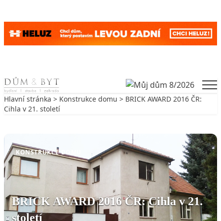
Skip to content
Men
Hlavní stránka
>
Konstrukce domu
> BRICK AWARD 2016 ČR:
Cihla v 21. století
Zpět na Konstrukce domu
KONSTRUKCE DOMU
BRICK AWARD 2016 ČR: Cihla v 21.
století