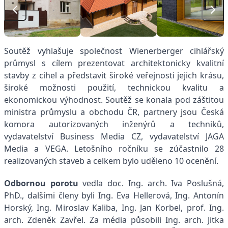
Soutěž vyhlašuje společnost Wienerberger cihlářský
průmysl s cílem prezentovat architektonicky kvalitní
stavby z cihel a představit široké veřejnosti jejich krásu,
široké možnosti použití, technickou kvalitu a
ekonomickou výhodnost. Soutěž se konala pod záštitou
ministra průmyslu a obchodu ČR, partnery jsou Česká
komora autorizovaných inženýrů a techniků,
vydavatelství Business Media CZ, vydavatelství JAGA
Media a VEGA. Letošního ročníku se zúčastnilo 28
realizovaných staveb a celkem bylo uděleno 10 ocenění.
Odbornou porotu
vedla doc. Ing. arch. Iva Poslušná,
PhD., dalšími členy byli Ing. Eva Hellerová, Ing. Antonín
Horský, Ing. Miroslav Kaliba, Ing. Jan Korbel, prof. Ing.
arch. Zdeněk Zavřel. Za média působili Ing. arch. Jitka