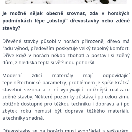
Je možné nějak obecně srovnat, zda v horských
podmínkách lépe „obstojí“ dřevostavby nebo zděné
stavby?
Dřevěné stavby působí v horách přirozeně, dřevo má
řadu výhod, především poskytuje velký tepelný komfort.
Dříve když v horách někdo zbohatl a postavil si zděný
dům, z hlediska tepla si většinou pohoršil.
Moderní zdicí materiály mají odpovídající
tepelnětechnické parametry, problémem je spíše krátká
stavební sezona a z ní vyplývající obtížnější realizace
zděné stavby. Některé pozemky zůstávají po celou zimu
obtížně dostupné pro těžkou techniku i dopravu a i po
zbytek roku nemusí být doprava těžkého materiálu
a techniky snadná.
Dřevostavby se na horách musí vypořádat s veškerými