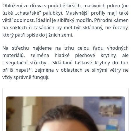
Obložení ze dřeva v podobě širších, masivních prken (ne
úzké „chatařské“ palubky). Masivnější profily mají také
větší odolnost. Ideální je sibiřský modřín. Přírodní kámen
na soklech či fasádách by měl být skládaný, ne řezaný,
který patří spíše do jižních zemí.
Na střechu najdeme na trhu celou řadu vhodných
materiálů, zejména hladké plechové krytiny, ale
i vegetační střechy… Skládané taškové krytiny do hor
příliš nepatří, zejména v oblastech se silnými větry ne
vždy správně fungují.