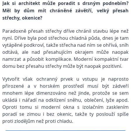
Jak si architekt může poradit s drsným podnebím?
Měl by dům mít chráněné závětří, velký přesah
střechy, okenice?
Paradoxně přesah střechy dříve chránil stavbu lépe než
nyní. Dříve byla pod střechou chladná půda, dnes je tam
vytápěné podkroví, takže střecha nad ním se ohřívá, sníh
odtává, ale nad přesahujícím okrajem může naopak
namrzat a působit komplikace. Moderní kompaktní tvar
domu bez přesahu střechy může být naopak pozitivní.
Vytvořit však ochranný prvek u vstupu je naprosto
přirozené a v horském prostředí musí být zádveří
mnohem lépe dimenzováno než jinde, protože se sem
ukládá i nářadí na odklízení sněhu, oblečení, lyže apod.
Oproti tomu si moderní okna s izolačním zasklením
poradí se zimou i bez okenic, takže ty poslouží spíše
proti zlodějům než proti chladu.