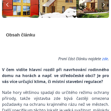
Obsah článku
První část článku najdete
zde
.
V čem vidíte hlavní rozdíl při navrhování rodinného
domu na horách a např. ve středočeské obci? Je pro
vás více určující klima, či místní stavební regulace?
Naše hory většinou spadají do určitého režimu ochrany
přírody, takže výstavba zde bývá častěji omezena
požadavky na ochranu krajinného rázu než ve městech.
Další specifikum těchto lokalit je velká svažitost, málokdy