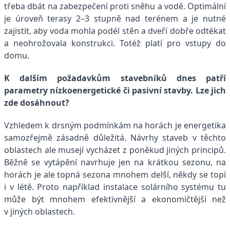
třeba dbát na zabezpečení proti sněhu a vodě. Optimální
je úroveň terasy 2–3 stupně nad terénem a je nutné
zajistit, aby voda mohla podél stěn a dveří dobře odtékat
a neohrožovala konstrukci. Totéž platí pro vstupy do
domu.
K dalším požadavkům stavebníků dnes patří
parametry nízkoenergetické či pasivní stavby. Lze jich
zde dosáhnout?
Vzhledem k drsným podmínkám na horách je energetika
samozřejmě zásadně důležitá. Návrhy staveb v těchto
oblastech ale musejí vycházet z poněkud jiných principů.
Běžně se vytápění navrhuje jen na krátkou sezonu, na
horách je ale topná sezona mnohem delší, někdy se topí
i v létě. Proto například instalace solárního systému tu
může být mnohem efektivnější a ekonomičtější než
v jiných oblastech.