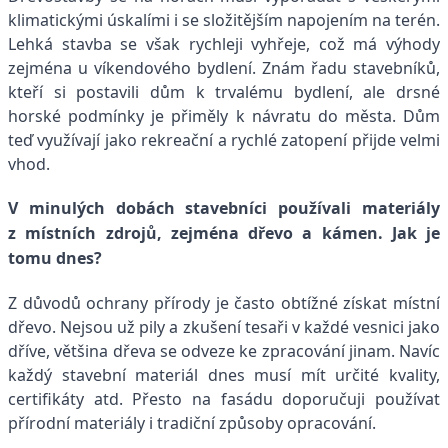
klimatickými úskalími i se složitějším napojením na terén.
Lehká stavba se však rychleji vyhřeje, což má výhody
zejména u víkendového bydlení. Znám řadu stavebníků,
kteří si postavili dům k trvalému bydlení, ale drsné
horské podmínky je přiměly k návratu do města. Dům
teď využívají jako rekreační a rychlé zatopení přijde velmi
vhod.
V minulých dobách stavebníci používali materiály
z místních zdrojů, zejména dřevo a kámen. Jak je
tomu dnes?
Z důvodů ochrany přírody je často obtížné získat místní
dřevo. Nejsou už pily a zkušení tesaři v každé vesnici jako
dříve, většina dřeva se odveze ke zpracování jinam. Navíc
každý stavební materiál dnes musí mít určité kvality,
certifikáty atd. Přesto na fasádu doporučuji používat
přírodní materiály i tradiční způsoby opracování.