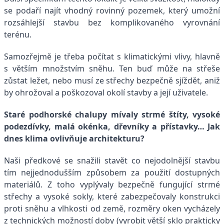
se podaří najít vhodný rovinný pozemek, který umožní
rozsáhlejší stavbu bez komplikovaného vyrovnání
terénu.
Samozřejmě je třeba počítat s klimatickými vlivy, hlavně
s větším množstvím sněhu. Ten buď může na střeše
zůstat ležet, nebo musí ze střechy bezpečně sjíždět, aniž
by ohrožoval a poškozoval okolí stavby a její uživatele.
Staré podhorské chalupy mívaly strmé štíty, vysoké
podezdívky, malá okénka, dřevníky a přístavky… Jak
dnes klima ovlivňuje architekturu?
Naši předkové se snažili stavět co nejodolnější stavbu
tím nejjednodušším způsobem za použití dostupných
materiálů. Z toho vyplývaly bezpečně fungující strmé
střechy a vysoké sokly, které zabezpečovaly konstrukci
proti sněhu a vlhkosti od země, rozměry oken vycházely
z technických možností doby (vyrobit větší sklo prakticky