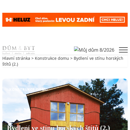
Skip to content
Men
Hlavní stránka
>
Konstrukce domu
> Bydlení ve stínu horských
štítů (2.)
Zpět na Konstrukce domu
KONSTRUKCE DOMU
Bydlení ve stínu horských štítů (2.)