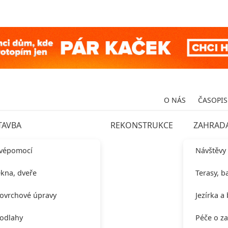
O NÁS
ČASOPIS
TAVBA
REKONSTRUKCE
ZAHRAD
vépomocí
Návštěvy
kna, dveře
Terasy, b
ovrchové úpravy
Jezírka a
odlahy
Péče o z