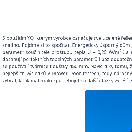
S použitím YQ, kterým výrobce označuje své ucelené řeš
snadno. Pojďme si to spočítat. Energeticky úsporný dům 
2
parametr součinitele prostupu tepla U = 0,25 W/m
K a 
dosahují perfektních tepelných parametrů i bez dodateč
se používají tvárnice tloušťky 450 mm. Navíc díky tomu, 
nejlepších výsledků v Blower Door testech, tedy náročnýc
vybrat, kolik materiálu spotřebujete a další otázky vyřeš