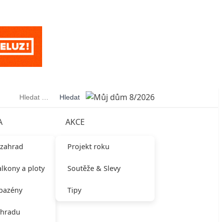
Vyhledávání
A
AKCE
 zahrad
Projekt roku
alkony a ploty
Soutěže & Slevy
 bazény
Tipy
ahradu