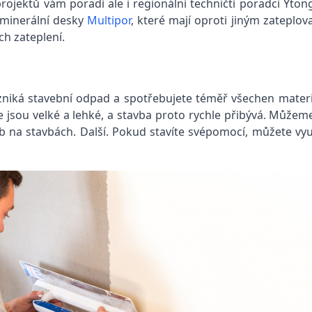
projektů vám poradí ale i regionální techničtí poradci Y
í minerální desky
Multipor
, které mají oproti jiným zateplo
ch zateplení.
iká stavební odpad a spotřebujete téměř všechen materiál,
 jsou velké a lehké, a stavba proto rychle přibývá. Můžem
 na stavbách. Další. Pokud stavíte svépomocí, můžete využ