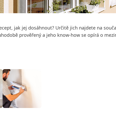
ecept, jak jej dosáhnout? Určitě jich najdete na sou
louhodobě prověřený a jeho know-how se opírá o mezi