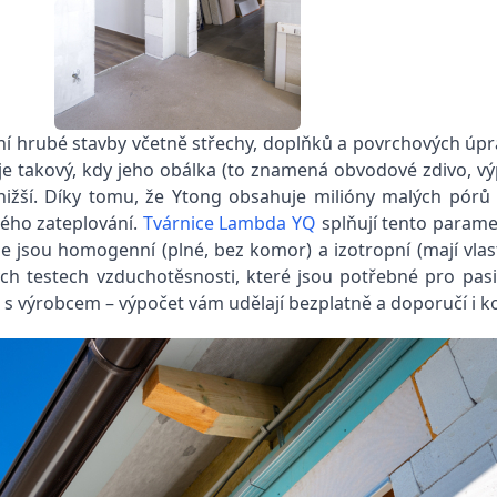
ení hrubé stavby včetně střechy, doplňků a povrchových úp
je takový, kdy jeho obálka (to znamená obvodové zdivo, vý
nižší. Díky tomu, že Ytong obsahuje milióny malých pórů 
ného zateplování.
Tvárnice Lambda YQ
splňují tento parame
že jsou homogenní (plné, bez komor) a izotropní (mají vla
h testech vzduchotěsnosti, které jsou potřebné pro pasivn
íte s výrobcem – výpočet vám udělají bezplatně a doporučí i