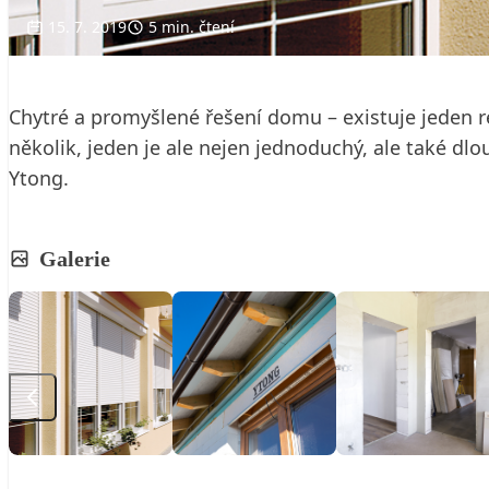
15. 7. 2019
5 min. čtení
Chytré a promyšlené řešení domu – existuje jeden r
několik, jeden je ale nejen jednoduchý, ale také d
Ytong.
Galerie