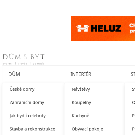
Skip to content
DŮM
INTERIÉR
S
České domy
Návštěvy
S
Zahraniční domy
Koupelny
O
Jak bydlí celebrity
Kuchyně
P
Stavba a rekonstrukce
Obývací pokoje
P