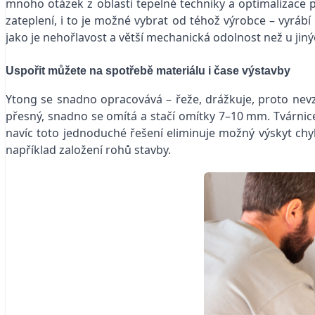
mnoho otázek z oblasti tepelné techniky a optimalizace 
zateplení, i to je možné vybrat od téhož výrobce – vyráb
jako je nehořlavost a větší mechanická odolnost než u jiný
Uspořit můžete na spotřebě materiálu i čase výstavby
Ytong se snadno opracovává – řeže, drážkuje, proto nevzn
přesný, snadno se omítá a stačí omítky 7–10 mm. Tvárnice
navíc toto jednoduché řešení eliminuje možný výskyt chyb
například založení rohů stavby.