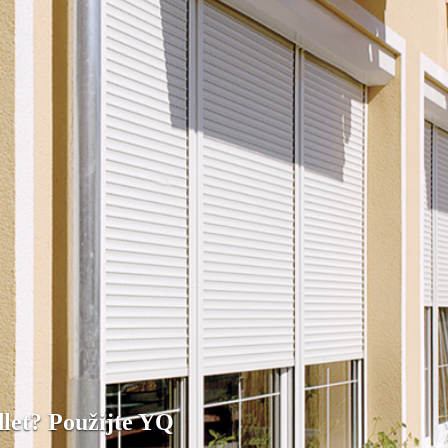
dlet? Použijte YQ