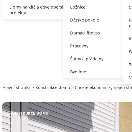
Domy na klíč a developerské
Ložnice
S
projekty
Dětské pokoje
R
e
Domácí fitness
K
Pracovny
F
Šatny a prádelny
Z
Bydlíme
V
Hlavní stránka
>
Konstrukce domu
> Chcete ekonomicky nejen stavě
Zpět na Konstrukce domu
KONSTRUKCE DOMU