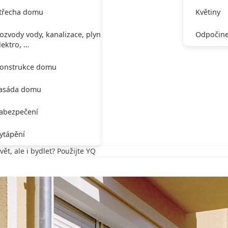
třecha domu
Květiny
ozvody vody, kanalizace, plynu,
Odpočine
lektro, …
onstrukce domu
asáda domu
abezpečení
ytápění
t, ale i bydlet? Použijte YQ