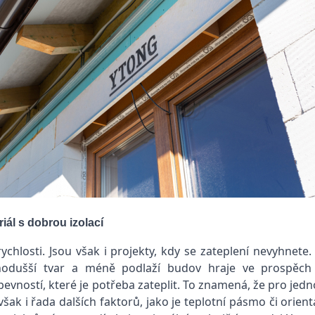
riál s dobrou izolací
chlosti. Jsou však i projekty, kdy se zateplení nevyhnete.
dnodušší tvar a méně podlaží budov hraje ve prospěc
í pevností, které je potřeba zateplit. To znamená, že pro 
však i řada dalších faktorů, jako je teplotní pásmo či orie