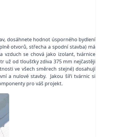
rav, dosáhnete hodnot úsporného bydlení
plně otvorů, střecha a spodní stavba) má
a vzduch se chová jako izolant, tvárnice
tr už od tloušťky zdiva 375 mm nejčastěji
stnosti ve všech směrech stejné) dosahují
í a nulové stavby. Jakou šíři tvárnic si
 komponenty pro váš projekt.