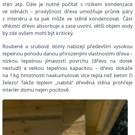
stěn atp. Dále je nutné počítat s rizikem kondenzace
ve stěnách – prodyšnost dřeva umožňuje průnik páry
z interiéru a ta pak může ve stěně kondenzovat. Část
vlhkosti dřevo absorbuje a zase uvolní, větší objem vody
by zde ovšem mohl být kritický.
Roubené a srubové domy nabízejí především vysokou
tepelnou pohodu danou přirozenými vlastnostmi dřeva –
nízkou tepelnou jímavostí povrchu (dřevo na dotek
nestudí) a velkou tepelnou kapacitou – dřevo dokáže
na 1 kg hmotnosti naakumulovat více tepla než beton či
železo! Takže teplem „nabitá“ dřevěná stěna prohřeje
interiér domu nejen pocitově.