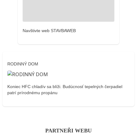
Navštivte web STAVBAWEB
RODINNÝ DOM
Koniec HFC chladív sa blíži. Budúcnosť tepelných čerpadiel
patrí prírodnému propánu
PARTNEŘI WEBU