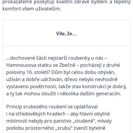
prokazatelně poskytují kvalitní zdravé bydlení a tepelný
komfort všem uživatelům.
Víte, že…
…dochované části nejstarší roubenky u nás –
Hamnousova statku ve Zbečně – pocházejí z druhé
poloviny 16. století? Dům byl celou dobu obýván,
užíván a dobře udržován, dřevo nebylo nevhodně
vystaveno povětrnosti, takže stav konstrukcí je dobrý,
a ty tak mohou sloužit i několika dalším generacím.
Princip srubového roubení se uplatňoval
i na středověkých hradech – aby hlavní obytné
místnosti nebyly pro panstvo „studené“, mívaly
podobu prostorného „srubu“ zvenčí bytelně