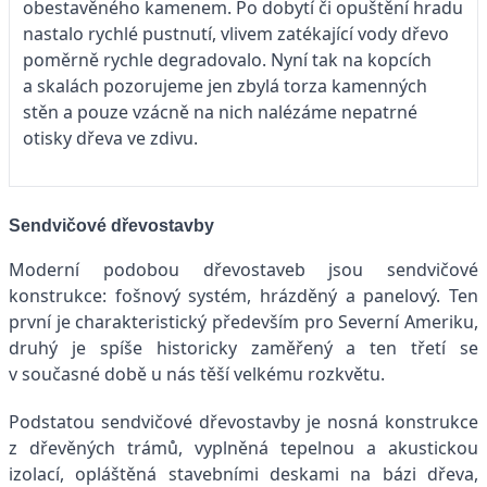
obestavěného kamenem. Po dobytí či opuštění hradu
nastalo rychlé pustnutí, vlivem zatékající vody dřevo
poměrně rychle degradovalo. Nyní tak na kopcích
a skalách pozorujeme jen zbylá torza kamenných
stěn a pouze vzácně na nich nalézáme nepatrné
otisky dřeva ve zdivu.
Sendvičové dřevostavby
Moderní podobou dřevostaveb jsou sendvičové
konstrukce: fošnový systém, hrázděný a panelový. Ten
první je charakteristický především pro Severní Ameriku,
druhý je spíše historicky zaměřený a ten třetí se
v současné době u nás těší velkému rozkvětu.
Podstatou sendvičové dřevostavby je nosná konstrukce
z dřevěných trámů, vyplněná tepelnou a akustickou
izolací, opláštěná stavebními deskami na bázi dřeva,