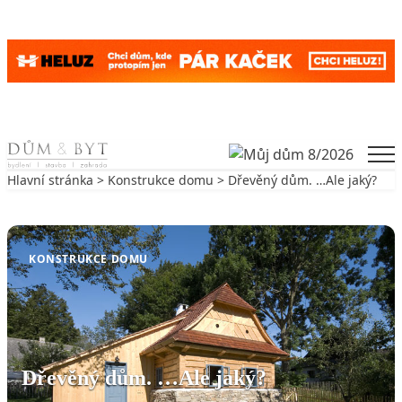
Skip to content
Men
Hlavní stránka
>
Konstrukce domu
> Dřevěný dům. …Ale jaký?
Zpět na Konstrukce domu
KONSTRUKCE DOMU
Dřevěný dům. …Ale jaký?