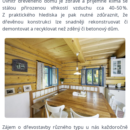
Uvnitř dřevěného domu je zdravé a příjemné klima se
stálou přirozenou vlhkostí vzduchu cca 40–50 %.
Z praktického hlediska je pak nutné zdůraznit, že
dřevěnou konstrukci lze snadněji rekonstruovat či
demontovat a recyklovat než zděný či betonový dům.
Zájem o dřevostavby různého typu u nás každoročně