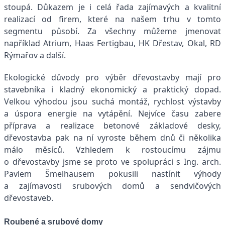
stoupá. Důkazem je i celá řada zajímavých a kvalitní
realizací od firem, které na našem trhu v tomto
segmentu působí. Za všechny můžeme jmenovat
například Atrium, Haas Fertigbau, HK Dřestav, Okal, RD
Rýmařov a další.
Ekologické důvody pro výběr dřevostavby mají pro
stavebníka i kladný ekonomický a praktický dopad.
Velkou výhodou jsou suchá montáž, rychlost výstavby
a úspora energie na vytápění. Nejvíce času zabere
příprava a realizace betonové základové desky,
dřevostavba pak na ní vyroste během dnů či několika
málo měsíců. Vzhledem k rostoucímu zájmu
o dřevostavby jsme se proto ve spolupráci s Ing. arch.
Pavlem Šmelhausem pokusili nastínit výhody
a zajímavosti srubových domů a sendvičových
dřevostaveb.
Roubené a srubové domy