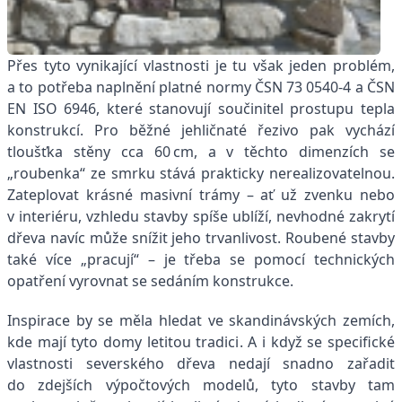
Přes tyto vynikající vlastnosti je tu však jeden problém,
a to potřeba naplnění platné normy ČSN 73 0540-4 a ČSN
EN ISO 6946, které stanovují součinitel prostupu tepla
konstrukcí. Pro běžné jehličnaté řezivo pak vychází
tloušťka stěny cca 60 cm, a v těchto dimenzích se
„roubenka“ ze smrku stává prakticky nerealizovatelnou.
Zateplovat krásné masivní trámy – ať už zvenku nebo
v interiéru, vzhledu stavby spíše ublíží, nevhodné zakrytí
dřeva navíc může snížit jeho trvanlivost. Roubené stavby
také více „pracují“ – je třeba se pomocí technických
opatření vyrovnat se sedáním konstrukce.
Inspirace by se měla hledat ve skandinávských zemích,
kde mají tyto domy letitou tradici. A i když se specifické
vlastnosti severského dřeva nedají snadno zařadit
do zdejších výpočtových modelů, tyto stavby tam