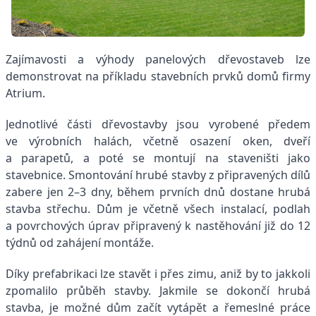
Zajímavosti a výhody panelových dřevostaveb lze
demonstrovat na příkladu stavebních prvků domů firmy
Atrium.
Jednotlivé části dřevostavby jsou vyrobené předem
ve výrobních halách, včetně osazení oken, dveří
a parapetů, a poté se montují na staveništi jako
stavebnice. Smontování hrubé stavby z připravených dílů
zabere jen 2–3 dny, během prvních dnů dostane hrubá
stavba střechu. Dům je včetně všech instalací, podlah
a povrchových úprav připravený k nastěhování již do 12
týdnů od zahájení montáže.
Díky prefabrikaci lze stavět i přes zimu, aniž by to jakkoli
zpomalilo průběh stavby. Jakmile se dokončí hrubá
stavba, je možné dům začít vytápět a řemeslné práce