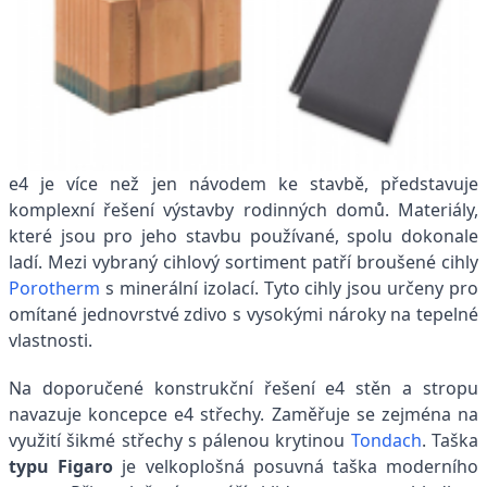
e4 je více než jen návodem ke stavbě, představuje
komplexní řešení výstavby rodinných domů. Materiály,
které jsou pro jeho stavbu používané, spolu dokonale
ladí. Mezi vybraný cihlový sortiment patří broušené cihly
Porotherm
s minerální izolací. Tyto cihly jsou určeny pro
omítané jednovrstvé zdivo s vysokými nároky na tepelné
vlastnosti.
Na doporučené konstrukční řešení e4 stěn a stropu
navazuje koncepce e4 střechy. Zaměřuje se zejména na
využití šikmé střechy s pálenou krytinou
Tondach
. Taška
typu Figaro
je velkoplošná posuvná taška moderního