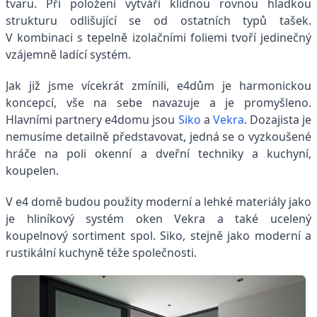
tvaru. Při položení vytváří klidnou rovnou hladkou
strukturu odlišující se od ostatních typů tašek.
V kombinaci s tepelně izolačními foliemi tvoří jedinečný
vzájemně ladící systém.
Jak již jsme vícekrát zmínili, e4dům je harmonickou
koncepcí, vše na sebe navazuje a je promyšleno.
Hlavními partnery e4domu jsou
Siko
a
Vekra
. Dozajista je
nemusíme detailně představovat, jedná se o vyzkoušené
hráče na poli okenní a dveřní techniky a kuchyní,
koupelen.
V e4 domě budou použity moderní a lehké materiály jako
je hliníkový systém oken Vekra a také ucelený
koupelnový sortiment spol. Siko, stejně jako moderní a
rustikální kuchyně téže společnosti.