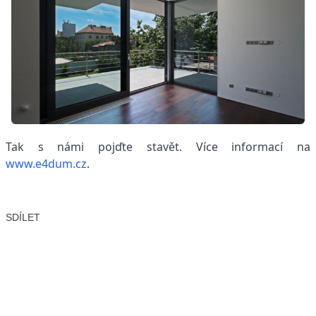
Tak s námi pojďte stavět. Více informací na
www.e4dum.cz
.
SDÍLET
Facebook
X
LinkedIn
Email