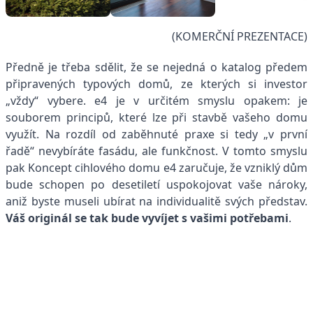
(KOMERČNÍ PREZENTACE)
Předně je třeba sdělit, že se nejedná o katalog předem
připravených typových domů, ze kterých si investor
„vždy“ vybere. e4 je v určitém smyslu opakem: je
souborem principů, které lze při stavbě vašeho domu
využít. Na rozdíl od zaběhnuté praxe si tedy „v první
řadě“ nevybíráte fasádu, ale funkčnost. V tomto smyslu
pak Koncept cihlového domu e4 zaručuje, že vzniklý dům
bude schopen po desetiletí uspokojovat vaše nároky,
aniž byste museli ubírat na individualitě svých představ.
Váš originál se tak bude vyvíjet s vašimi potřebami
.