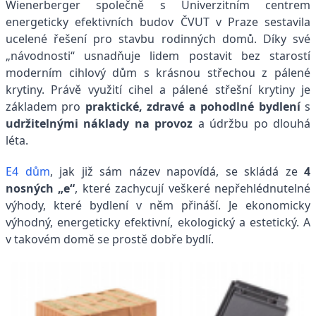
Wienerberger společně s Univerzitním centrem
energeticky efektivních budov ČVUT v Praze sestavila
ucelené řešení pro stavbu rodinných domů. Díky své
„návodnosti“ usnadňuje lidem postavit bez starostí
moderním cihlový dům s krásnou střechou z pálené
krytiny. Právě využití cihel a pálené střešní krytiny je
základem pro
praktické, zdravé a pohodlné bydlení
s
udržitelnými náklady na provoz
a údržbu po dlouhá
léta.
E4 dům
, jak již sám název napovídá, se skládá ze
4
nosných „e“
, které zachycují veškeré nepřehlédnutelné
výhody, které bydlení v něm přináší. Je ekonomicky
výhodný, energeticky efektivní, ekologický a estetický. A
v takovém domě se prostě dobře bydlí.