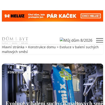
Skip to content
Men
Hlavní stránka
>
Konstrukce domu
> Evoluce v balení suchých
maltových směsí
Zpět na Konstrukce domu
KONSTRUKCE DOMU
Evoluce v balení suchých maltových směs