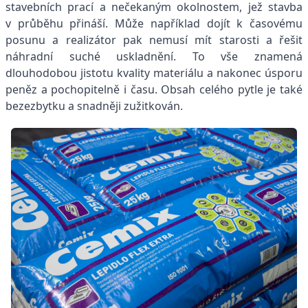
stavebních prací a nečekaným okolnostem, jež stavba
v průběhu přináší. Může například dojít k časovému
posunu a realizátor pak nemusí mít starosti a řešit
náhradní suché uskladnění. To vše znamená
dlouhodobou jistotu kvality materiálu a nakonec úsporu
peněz a pochopitelně i času. Obsah celého pytle je také
bezezbytku a snadněji zužitkován.