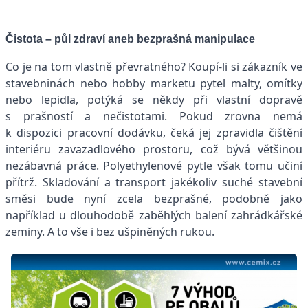
Čistota – půl zdraví aneb bezprašná manipulace
Co je na tom vlastně převratného? Koupí-li si zákazník ve
stavebninách nebo hobby marketu pytel malty, omítky
nebo lepidla, potýká se někdy při vlastní dopravě
s prašností a nečistotami. Pokud zrovna nemá
k dispozici pracovní dodávku, čeká jej zpravidla čištění
interiéru zavazadlového prostoru, což bývá většinou
nezábavná práce. Polyethylenové pytle však tomu učiní
přítrž. Skladování a transport jakékoliv suché stavební
směsi bude nyní zcela bezprašné, podobně jako
například u dlouhodobě zaběhlých balení zahrádkářské
zeminy. A to vše i bez ušpiněných rukou.