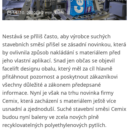
14. 10. 2020
2 min. čtení
Nestává se příliš často, aby výrobce suchých
stavebních směsí přišel se zásadní novinkou, která
by ovlivnila způsob nakládání s materiálem před
jeho vlastní aplikací. Snad jen občas se objevil
facelift designu obalu, který měl za cíl hlavně
přitáhnout pozornost a poskytnout zákazníkovi
všechny důležité a zákonem předepsané
informace. Nyní je však na trhu novinka firmy
Cemix, která zacházení s materiálem ještě více
usnadní a zjednoduší. Suché stavební směsi Cemix
budou nyní baleny ve zcela nových plně
recyklovatelných polyethylenových pytlích.